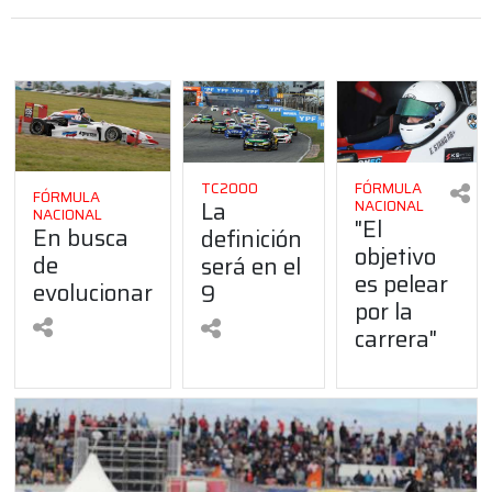
TC2000
FÓRMULA
FÓRMULA
La
NACIONAL
NACIONAL
"El
En busca
definición
objetivo
de
será en el
es pelear
evolucionar
9
por la
carrera"