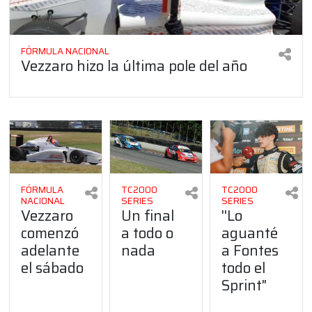
FÓRMULA NACIONAL
Vezzaro hizo la última pole del año
FÓRMULA
TC2000
TC2000
NACIONAL
SERIES
SERIES
Vezzaro
Un final
''Lo
comenzó
a todo o
aguanté
adelante
nada
a Fontes
el sábado
todo el
Sprint"