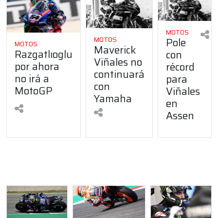
MOTOS
Pole
MOTOS
MOTOS
Maverick
Razgatlıoglu
con
Viñales no
por ahora
récord
continuará
no irá a
para
con
MotoGP
Viñales
Yamaha
en
Assen