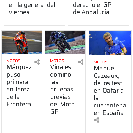
en la general del
derecho el GP
viernes
de Andalucía
MOTOS
MOTOS
MOTOS
Márquez
Viñales
Manuel
puso
dominó
Cazeaux,
primera
las
de los test
en Jerez
pruebas
en Qatar a
de la
previas
la
Frontera
del Moto
cuarentena
GP
en España