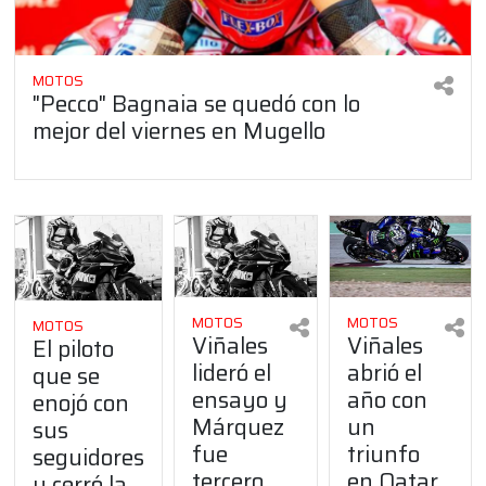
MOTOS
"Pecco" Bagnaia se quedó con lo
mejor del viernes en Mugello
MOTOS
MOTOS
MOTOS
Viñales
Viñales
El piloto
lideró el
abrió el
que se
ensayo y
año con
enojó con
Márquez
un
sus
fue
triunfo
seguidores
tercero
en Qatar
y cerró la