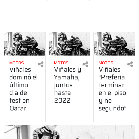
MOTOS
MOTOS
MOTOS
Viñales
Viñales y
Viñales:
dominó el
Yamaha,
“Prefería
último
juntos
terminar
día de
hasta
en el piso
test en
2022
y no
Qatar
segundo”