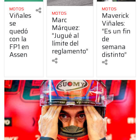
MOTOS
MOTOS
MOTOS
Viñales
Maverick
Marc
se
Viñales:
Márquez:
quedó
“Es un fin
“Jugué al
con la
de
límite del
FP1 en
semana
reglamento”
Assen
distinto”