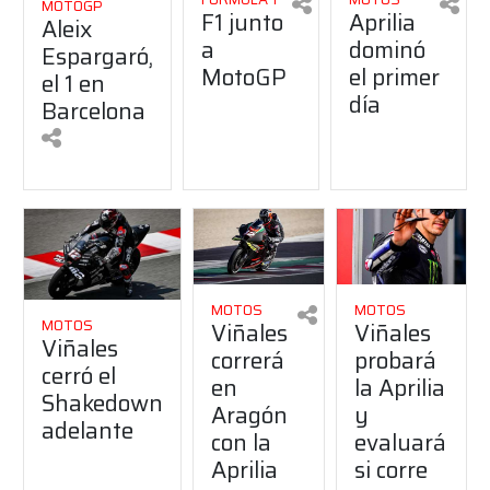
MOTOGP
F1 junto
Aprilia
Aleix
a
dominó
Espargaró,
MotoGP
el primer
el 1 en
día
Barcelona
MOTOS
MOTOS
MOTOS
Viñales
Viñales
Viñales
correrá
probará
cerró el
en
la Aprilia
Shakedown
Aragón
y
adelante
con la
evaluará
Aprilia
si corre