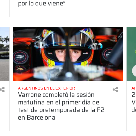
por lo que viene”
ARGENTINOS EN EL EXTERIOR
A
Varrone completó la sesión
2
matutina en el primer día de
V
test de pretemporada de la F2
d
en Barcelona