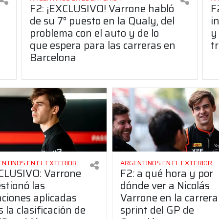
F2: ¡EXCLUSIVO! Varrone habló
F
de su 7° puesto en la Qualy, del
i
problema con el auto y de lo
y
que espera para las carreras en
t
Barcelona
NTINOS EN EL EXTERIOR
ARGENTINOS EN EL EXTERIOR
CLUSIVO: Varrone
F2: a qué hora y por
stionó las
dónde ver a Nicolás
ciones aplicadas
Varrone en la carrera
s la clasificación de
sprint del GP de