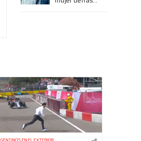
mujer detrás
del sueño de
Franco
Colapinto en la
Fórmula 1
GENTINOS EN EL EXTERIOR