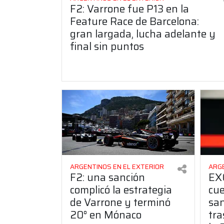
F2: Varrone fue P13 en la
Feature Race de Barcelona:
gran largada, lucha adelante y
final sin puntos
ARGENTINOS EN EL EXTERIOR
ARGE
F2: una sanción
EX
complicó la estrategia
cue
de Varrone y terminó
san
20° en Mónaco
tra