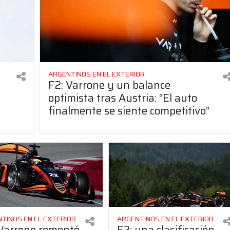
ARGENTINOS EN EL EXTERIOR
F2: Varrone y un balance
optimista tras Austria: “El auto
finalmente se siente competitivo”
TINOS EN EL EXTERIOR
ARGENTINOS EN EL EXTERIOR
 Varrone remontó
F2: una clasificación