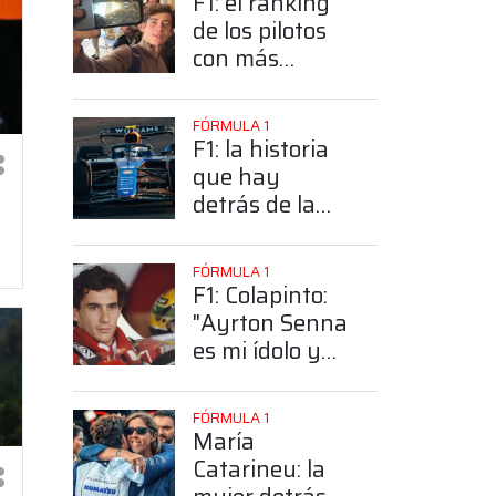
F1: el ranking
de los pilotos
con más
seguidores y la
sorprendente
FÓRMULA 1
posición de
F1: la historia
Colapinto
que hay
detrás de la
elección de
Colapinto del
FÓRMULA 1
número 43
F1: Colapinto:
"Ayrton Senna
es mi ídolo y
mi héroe más
grande"
FÓRMULA 1
María
Catarineu: la