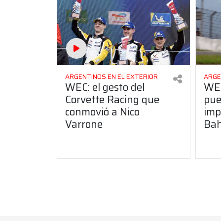
ARGENTINOS EN EL EXTERIOR
ARGE
WEC: el gesto del
WEC
Corvette Racing que
pue
conmovió a Nico
imp
Varrone
Bah