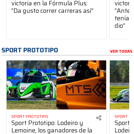
victoria en la Fórmula Plus:
victor
“Da gusto correr carreras así”
“Antes
teníam
dio”
SPORT PROTOTIPO
VER TODAS
SPORT PROTOTIPO
SPORT P
Sport Prototipo: Lodeiro y
Sport 
Lemoine, los ganadores de la
Lodeir