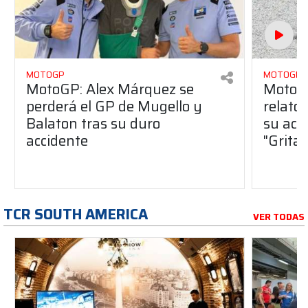
MOTOGP
MOTOGP
MotoGP: Alex Márquez se
MotoGP
perderá el GP de Mugello y
relato
Balaton tras su duro
su acc
accidente
"Gritab
TCR SOUTH AMERICA
VER TODAS