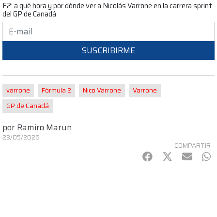
F2: a qué hora y por dónde ver a Nicolás Varrone en la carrera sprint
del GP de Canadá
SUSCRIBIRME
varrone
Fórmula 2
Nico Varrone
Varrone
GP de Canadá
por
Ramiro Marun
23/05/2026
COMPARTIR
Facebook
Twitter
mail
Wh