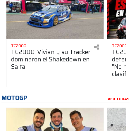
TC2000
TC2000
TC2000: Vivian y su Tracker
TC200
dominaron el Shakedown en
defend
Salta
"No ha
clasifi
MOTOGP
VER TODAS