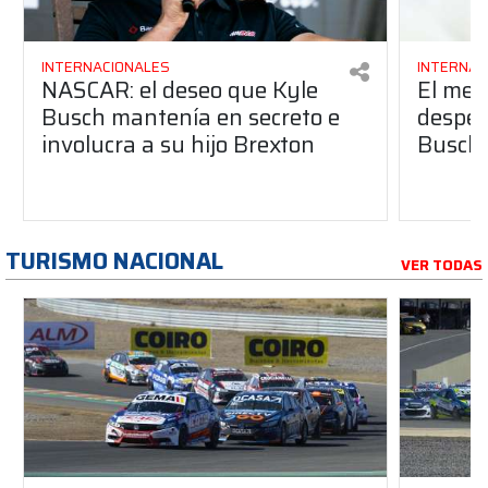
INTERNACIONALES
INTERNAC
NASCAR: el deseo que Kyle
El men
Busch mantenía en secreto e
desped
involucra a su hijo Brexton
Busch
TURISMO NACIONAL
VER TODAS