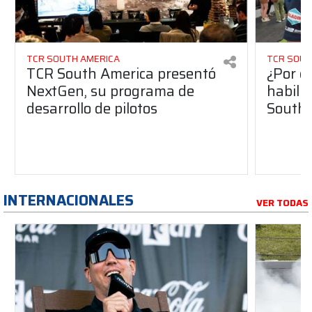
TCR SOUTH AMERICA
TCR SOUT
TCR South America presentó
¿Por q
NextGen, su programa de
habilit
desarrollo de pilotos
South 
INTERNACIONALES
VER TODAS