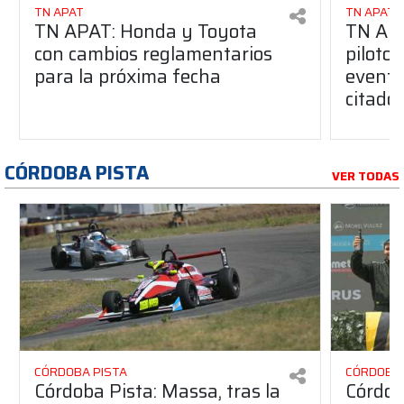
TN APAT
TN APAT
TN APAT: Honda y Toyota
TN APA
con cambios reglamentarios
piloto 
para la próxima fecha
evento
citado
CÓRDOBA PISTA
VER TODAS
CÓRDOBA PISTA
CÓRDOBA 
Córdoba Pista: Massa, tras la
Córdob