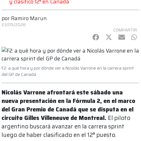
y clasificó 12° en Canadá
por
Ramiro Marun
23/05/2026
COMPARTIR
Facebook
Twitter
mail
Wh
F2: a qué hora y por dónde ver a Nicolás Varrone en la carrera sprint
del GP de Canadá
Nicolás Varrone afrontará este sábado una
nueva presentación en la Fórmula 2, en el marco
del Gran Premio de Canadá que se disputa en el
circuito Gilles Villeneuve de Montreal.
El piloto
argentino buscará avanzar en la carrera sprint
luego de haber clasificado en el 12° puesto.