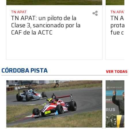
TN APAT
TN APAT
TN APAT: un piloto de la
TN APA
Clase 3, sancionado por la
protag
CAF de la ACTC
fue ci
CÓRDOBA PISTA
VER TODAS