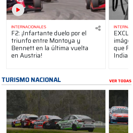
INTERNACIONALES
INTERNAC
F2: ¡Infartante duelo por el
EXCLU
triunfo entre Montoya y
imágen
Bennett en la última vuelta
que Fa
en Austria!
Indian
TURISMO NACIONAL
VER TODAS