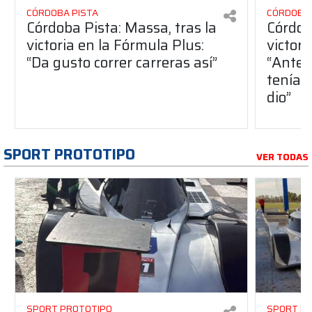
CÓRDOBA PISTA
CÓRDOBA 
Córdoba Pista: Massa, tras la
Córdob
victoria en la Fórmula Plus:
victor
“Da gusto correr carreras así”
“Antes
teníam
dio”
SPORT PROTOTIPO
VER TODAS
SPORT PROTOTIPO
SPORT P