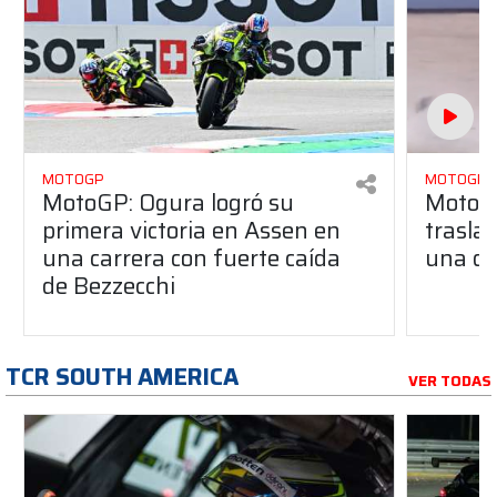
MOTOGP
MOTOGP
MotoGP: Ogura logró su
MotoGP
primera victoria en Assen en
traslad
una carrera con fuerte caída
una du
de Bezzecchi
TCR SOUTH AMERICA
VER TODAS