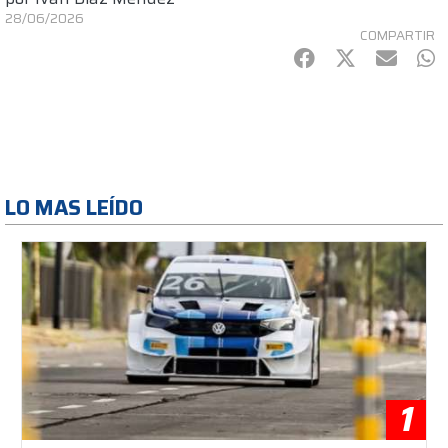
28/06/2026
COMPARTIR
Facebook
Twitter
mail
Wh
LO MAS LEÍDO
1