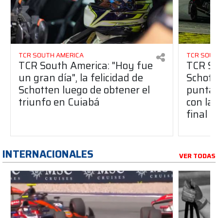
TCR SOUTH AMERICA
TCR SOUT
TCR South America: "Hoy fue
TCR So
un gran día", la felicidad de
Schott
Schotten luego de obtener el
punta 
triunfo en Cuiabá
con la 
final
INTERNACIONALES
VER TODAS