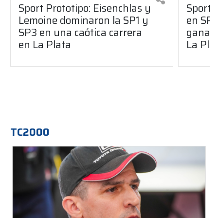
Sport Prototipo: Eisenchlas y
Sport 
Lemoine dominaron la SP1 y
en SP1
SP3 en una caótica carrera
ganaro
en La Plata
La Pla
TC2000