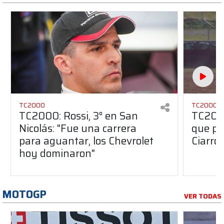
TC2000
TC2000
TC2000: Rossi, 3° en San
TC2000
Nicolás: "Fue una carrera
que pr
para aguantar, los Chevrolet
Ciarroc
hoy dominaron"
MOTOGP
VER TODAS