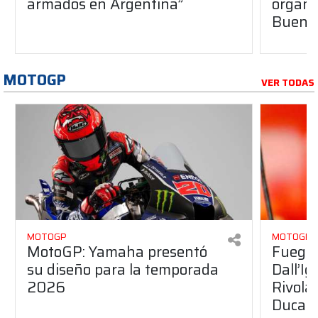
armados en Argentina”
organiz
Buenos
MOTOGP
VER TODAS
MOTOGP
MOTOGP
MotoGP: Yamaha presentó
Fuego 
su diseño para la temporada
Dall’I
2026
Rivola
Ducati