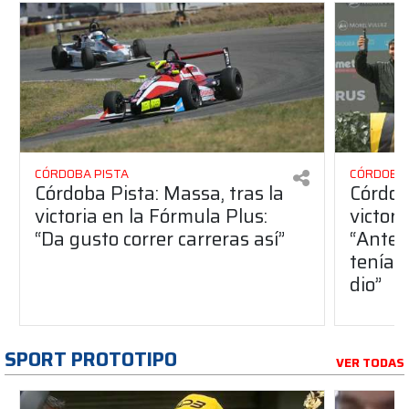
CÓRDOBA PISTA
CÓRDOBA 
Córdoba Pista: Massa, tras la
Córdob
victoria en la Fórmula Plus:
victor
“Da gusto correr carreras así”
“Antes
teníam
dio”
SPORT PROTOTIPO
VER TODAS