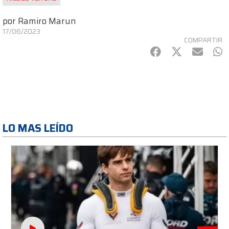
por
Ramiro Marun
17/06/2023
COMPARTIR
Facebook
Twitter
mail
Wh
LO MAS LEÍDO