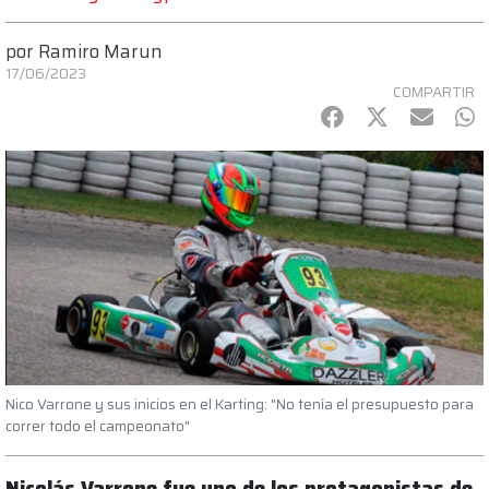
por
Ramiro Marun
17/06/2023
COMPARTIR
Facebook
Twitter
mail
Wh
Nico Varrone y sus inicios en el Karting: "No tenía el presupuesto para
correr todo el campeonato"
Nicolás Varrone fue uno de los protagonistas de