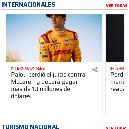
INTERNACIONALES
VER TODAS
INTERNACIONALES
INTERNAC
Palou perdió el juicio contra
Perdió
McLaren y deberá pagar
manos 
más de 10 millones de
reapar
dólares
TURISMO NACIONAL
VER TODAS