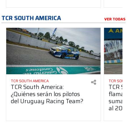
TCR SOUTH AMERICA
VER TODAS
TCR SOUTH AMERICA
TCR SOUT
TCR South America:
TCR So
¿Quiénes serán los pilotos
flaman
del Uruguay Racing Team?
suma a
al 20