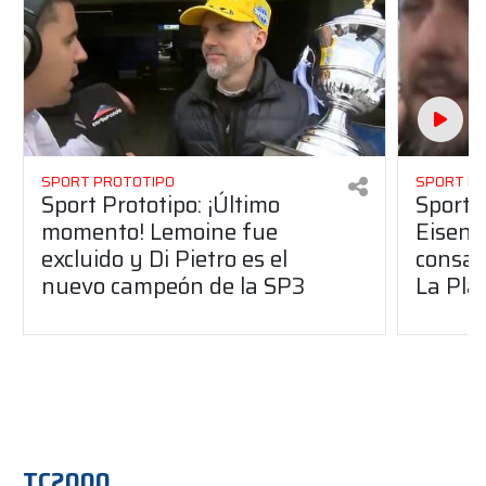
SPORT PROTOTIPO
SPORT P
Sport Prototipo: ¡Último
Sport P
momento! Lemoine fue
Eisenc
excluido y Di Pietro es el
consag
nuevo campeón de la SP3
La Pla
TC2000