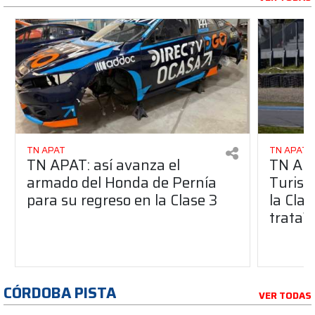
TN APAT
TN APAT
TN APAT: así avanza el
TN APA
armado del Honda de Pernía
Turism
para su regreso en la Clase 3
la Clas
trata?
CÓRDOBA PISTA
VER TODAS