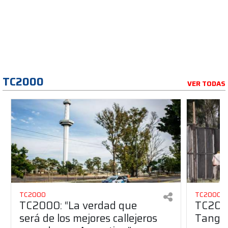
TC2000
VER TODAS
TC2000
TC2000
TC2000: “La verdad que
TC2000
será de los mejores callejeros
Tango 