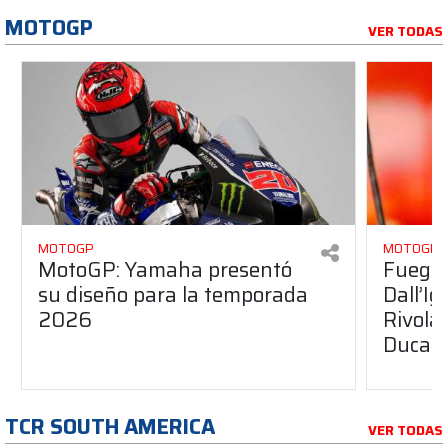
MOTOGP
VER TODAS
MOTOGP
MOTOGP
MotoGP: Yamaha presentó
Fuego 
su diseño para la temporada
Dall’I
2026
Rivola
Ducati
TCR SOUTH AMERICA
VER TODAS