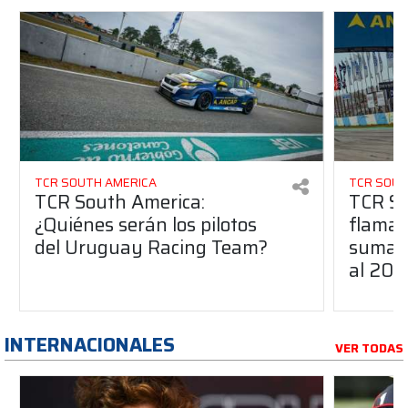
TCR SOUTH AMERICA
TCR SOUT
TCR South America:
TCR So
¿Quiénes serán los pilotos
flaman
del Uruguay Racing Team?
suma a
al 20
INTERNACIONALES
VER TODAS