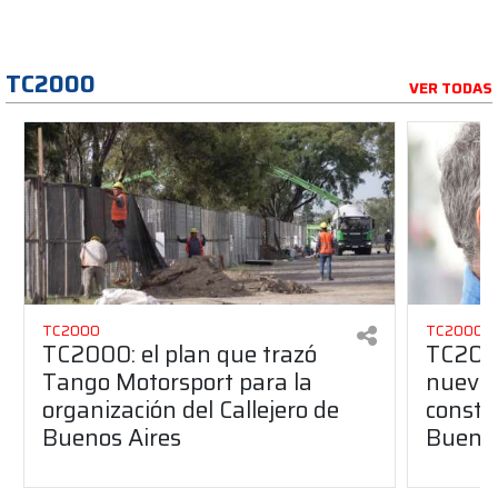
TC2000
VER TODAS
TC2000
TC2000
TC2000: el plan que trazó
TC2000
Tango Motorsport para la
nuevos
organización del Callejero de
constru
Buenos Aires
Buenos