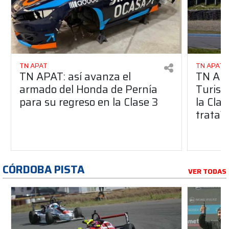
TN APAT
TN APAT
TN APAT: así avanza el
TN APA
armado del Honda de Pernía
Turism
para su regreso en la Clase 3
la Clas
trata?
CÓRDOBA PISTA
VER TODAS