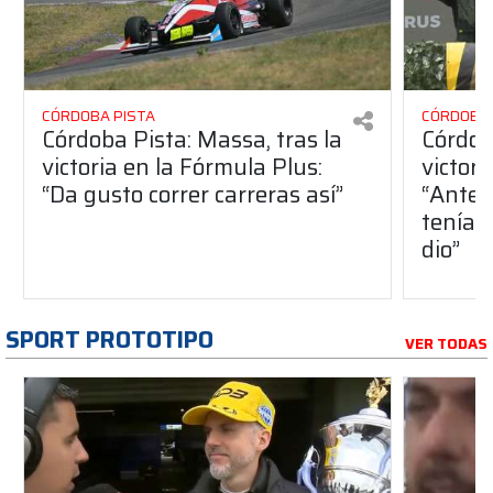
CÓRDOBA PISTA
CÓRDOBA 
Córdoba Pista: Massa, tras la
Córdob
victoria en la Fórmula Plus:
victor
“Da gusto correr carreras así”
“Antes
teníam
dio”
SPORT PROTOTIPO
VER TODAS