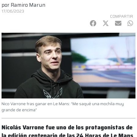
por
Ramiro Marun
17/06/2023
COMPARTIR
Facebook
Twitter
mail
Wh
Nico Varrone tras ganar en Le Mans: “Me saqué una mochila muy
grande de encima”
Nicolás Varrone fue uno de los protagonistas de
la edición centenario de las 24 Horas de Le Mans
.