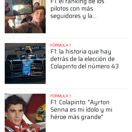
F1: el ranking de los
pilotos con más
seguidores y la
sorprendente posición de
Colapinto
FÓRMULA 1
F1: la historia que hay
detrás de la elección de
Colapinto del número 43
FÓRMULA 1
F1: Colapinto: "Ayrton
Senna es mi ídolo y mi
héroe más grande"