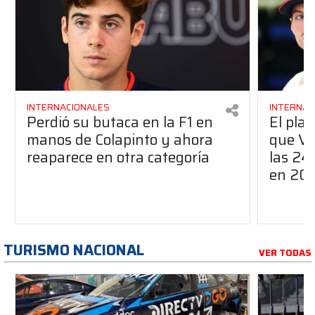
INTERNACIONALES
INTERNAC
Perdió su butaca en la F1 en
El pla
manos de Colapinto y ahora
que Ve
reaparece en otra categoría
las 24
en 20
TURISMO NACIONAL
VER TODAS