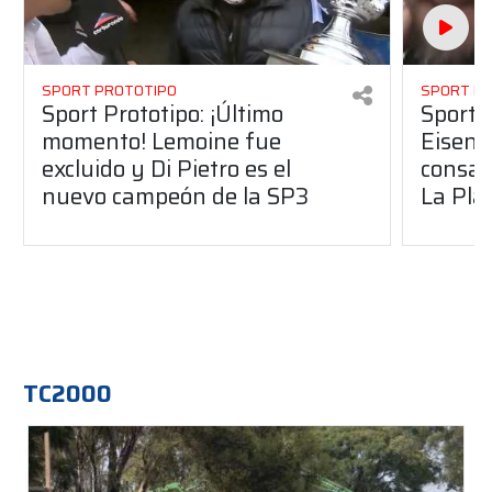
SPORT PROTOTIPO
SPORT P
Sport Prototipo: ¡Último
Sport P
momento! Lemoine fue
Eisenc
excluido y Di Pietro es el
consag
nuevo campeón de la SP3
La Pla
TC2000