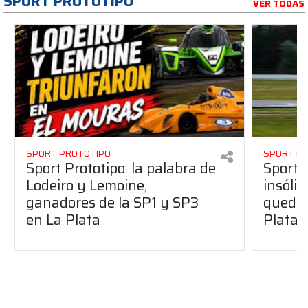
SPORT PROTOTIPO
VER TODAS
SPORT PROTOTIPO
SPORT P
Sport Prototipo: la palabra de
Sport 
Lodeiro y Lemoine,
insólit
ganadores de la SP1 y SP3
quedó 
en La Plata
Plata