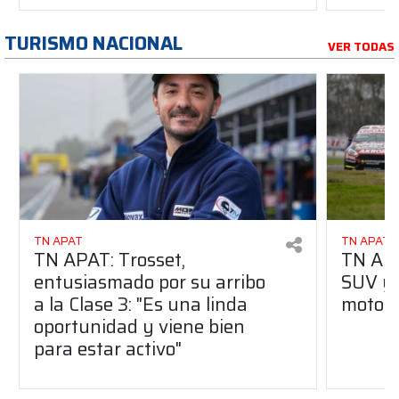
TURISMO NACIONAL
VER TODAS
TN APAT
TN APAT
TN APAT: Trosset,
TN APA
entusiasmado por su arribo
SUV y 
a la Clase 3: "Es una linda
motor
oportunidad y viene bien
para estar activo"