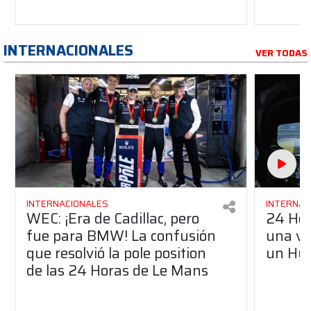
INTERNACIONALES
VER TODAS
INTERNACIONALES
INTERNAC
WEC: ¡Era de Cadillac, pero
24 Hor
fue para BMW! La confusión
una vu
que resolvió la pole position
un Hy
de las 24 Horas de Le Mans