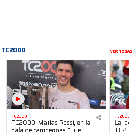
TC2000
VER TODAS
TC2000
TC2000
TC2000: Matías Rossi, en la
La ide
gala de campeones: "Fue
TC2000