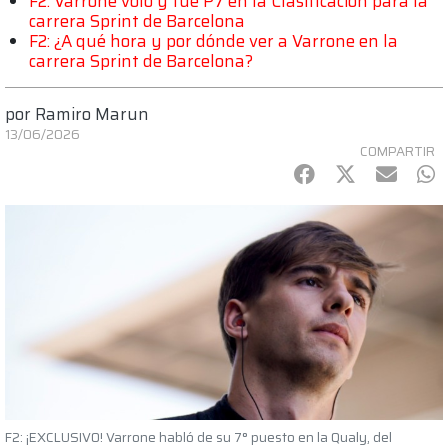
F2: Varrone voló y fue P7 en la Clasificación para la
carrera Sprint de Barcelona
F2: ¿A qué hora y por dónde ver a Varrone en la
carrera Sprint de Barcelona?
por
Ramiro Marun
13/06/2026
COMPARTIR
Facebook
Twitter
mail
Wh
F2: ¡EXCLUSIVO! Varrone habló de su 7° puesto en la Qualy, del