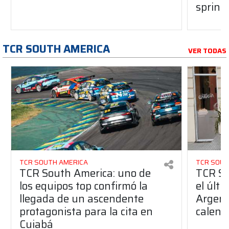
sprint
TCR SOUTH AMERICA
VER TODAS
TCR SOUTH AMERICA
TCR SOUT
TCR South America: uno de
TCR So
los equipos top confirmó la
el últ
llegada de un ascendente
Argent
protagonista para la cita en
calend
Cuiabá