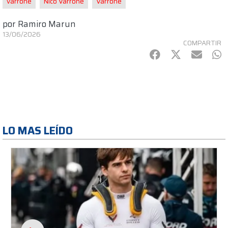
varrone
Nico Varrone
Varrone
por
Ramiro Marun
13/06/2026
COMPARTIR
Facebook
Twitter
mail
Wh
LO MAS LEÍDO