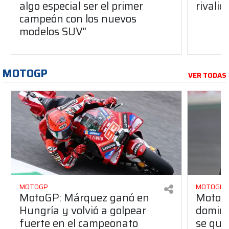
algo especial ser el primer
rivalid
campeón con los nuevos
modelos SUV"
MOTOGP
VER TODAS
MOTOGP
MOTOGP
MotoGP: Márquez ganó en
MotoG
Hungría y volvió a golpear
dominó
fuerte en el campeonato
se que