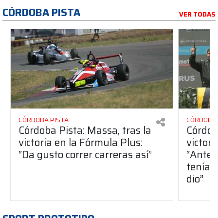
CÓRDOBA PISTA
VER TODAS
CÓRDOBA PISTA
CÓRDOBA 
Córdoba Pista: Massa, tras la
Córdob
victoria en la Fórmula Plus:
victor
“Da gusto correr carreras así”
“Antes
teníam
dio”