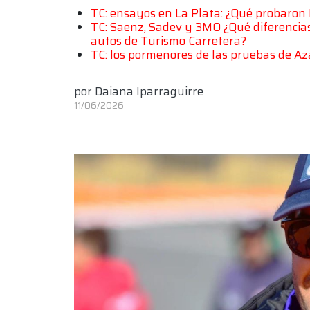
TC: ensayos en La Plata: ¿Qué probaron
TC: Saenz, Sadev y 3MO ¿Qué diferencias 
autos de Turismo Carretera?
TC: los pormenores de las pruebas de A
por
Daiana Iparraguirre
11/06/2026