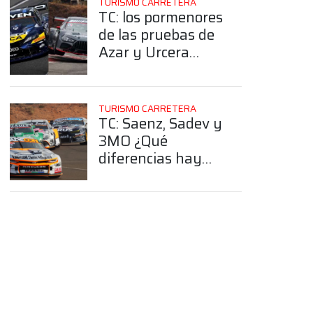
TURISMO CARRETERA
TC: los pormenores
de las pruebas de
Azar y Urcera
pensando en
Rafaela
TURISMO CARRETERA
TC: Saenz, Sadev y
3MO ¿Qué
diferencias hay
entre las tres cajas
que pueden
utilizar los autos
de Turismo
Carretera?