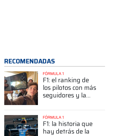
App
RECOMENDADAS
FÓRMULA 1
F1: el ranking de
los pilotos con más
seguidores y la
sorprendente
posición de
Colapinto
FÓRMULA 1
F1: la historia que
hay detrás de la