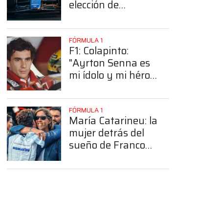
elección de
Colapinto del
número 43
FÓRMULA 1
F1: Colapinto:
"Ayrton Senna es
mi ídolo y mi héroe
más grande"
FÓRMULA 1
María Catarineu: la
mujer detrás del
sueño de Franco
Colapinto en la
Fórmula 1