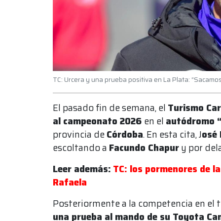
TC: Urcera y una prueba positiva en La Plata: “Sacamo
El pasado fin de semana, el
Turismo Ca
al campeonato 2026
en el
autódromo “
provincia de
Córdoba
. En esta cita, J
osé 
escoltando a
Facundo Chapur
y por del
Leer además:
TC: los pormenores de l
Rafaela
Posteriormente a la competencia en el 
una prueba al mando de su Toyota Ca