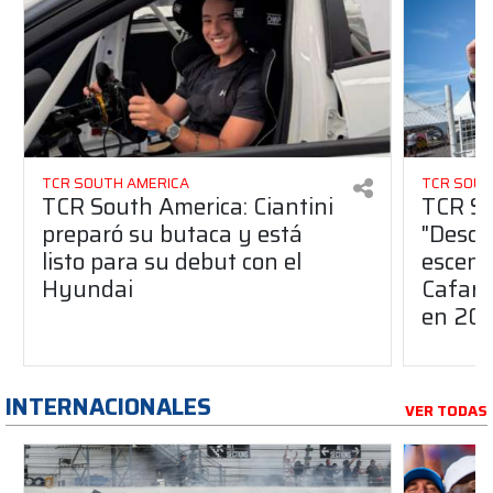
TCR SOUTH AMERICA
TCR SOUT
TCR South America: Ciantini
TCR So
preparó su butaca y está
"Descon
listo para su debut con el
escena
Hyundai
Cafaro
en 20
INTERNACIONALES
VER TODAS