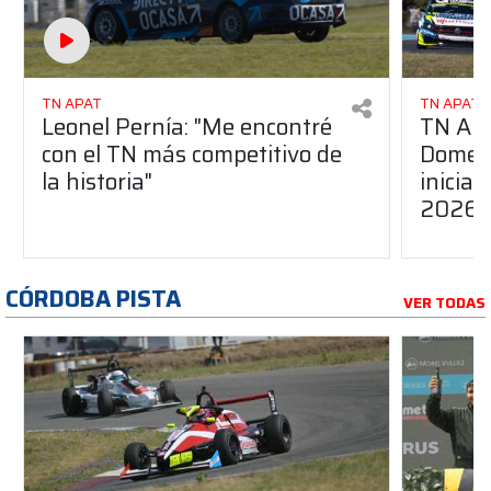
TN APAT
TN APAT
Leonel Pernía: "Me encontré
TN APA
con el TN más competitivo de
Domene
la historia"
inicia
2026
CÓRDOBA PISTA
VER TODAS