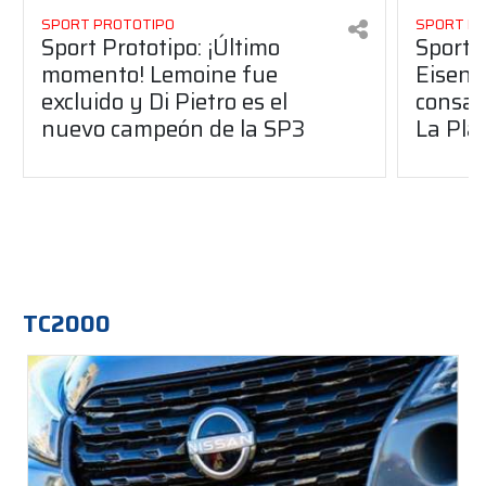
SPORT PROTOTIPO
SPORT P
Sport Prototipo: ¡Último
Sport P
momento! Lemoine fue
Eisenc
excluido y Di Pietro es el
consag
nuevo campeón de la SP3
La Pla
TC2000