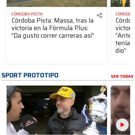
CÓRDOBA PISTA
CÓRDOBA 
Córdoba Pista: Massa, tras la
Córdob
victoria en la Fórmula Plus:
victor
“Da gusto correr carreras así”
“Antes
teníam
dio”
SPORT PROTOTIPO
VER TODAS