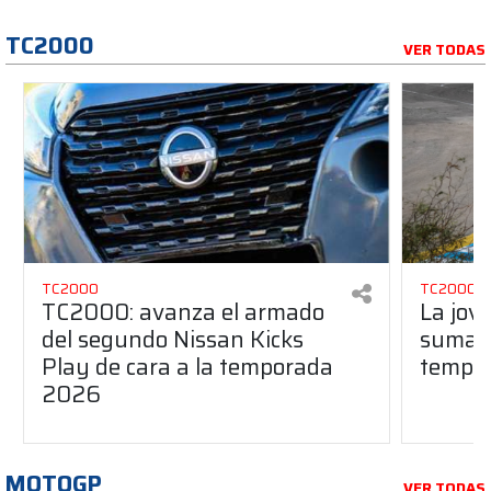
TC2000
VER TODAS
TC2000
TC2000
TC2000: avanza el armado
La jov
del segundo Nissan Kicks
suma a
Play de cara a la temporada
tempo
2026
MOTOGP
VER TODAS