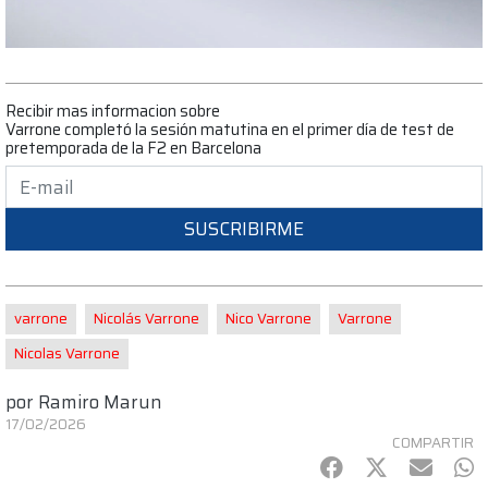
Recibir mas informacion sobre
Varrone completó la sesión matutina en el primer día de test de
pretemporada de la F2 en Barcelona
SUSCRIBIRME
varrone
Nicolás Varrone
Nico Varrone
Varrone
Nicolas Varrone
por
Ramiro Marun
17/02/2026
COMPARTIR
Facebook
Twitter
mail
Wh