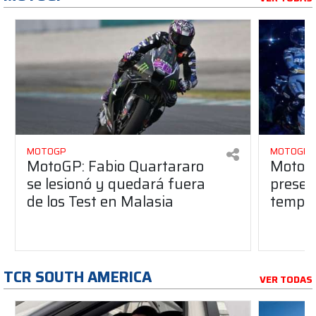
MOTOGP
MOTOGP
MotoGP: Fabio Quartararo
MotoGP
se lesionó y quedará fuera
presen
de los Test en Malasia
tempo
TCR SOUTH AMERICA
VER TODAS