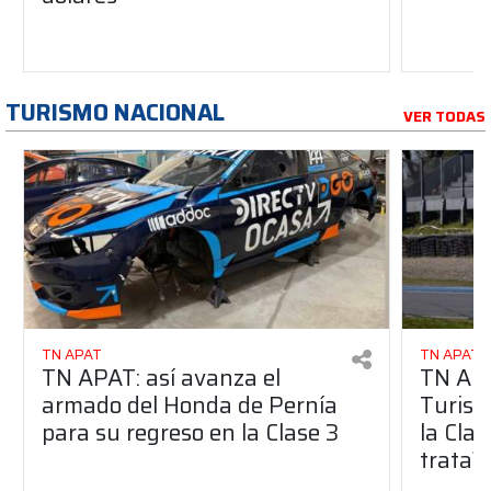
TURISMO NACIONAL
VER TODAS
TN APAT
TN APAT
TN APAT: así avanza el
TN APA
armado del Honda de Pernía
Turism
para su regreso en la Clase 3
la Clas
trata?