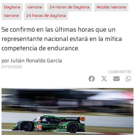
Daytona
varrone
24 Horas de Daytona
Nicolás Varrone
Varrone
24 horas de daytona
Se confirmó en las últimas horas que un
representante nacional estará en la mítica
competencia de endurance.
por
Julián Ronaldo García
21/12/2022
COMPARTIR
Facebook
Twitter
mail
Wh