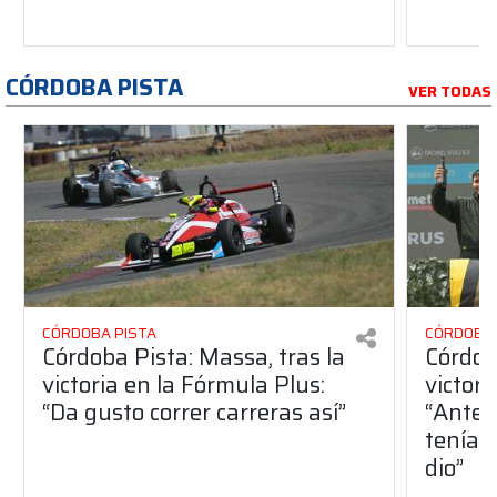
CÓRDOBA PISTA
VER TODAS
CÓRDOBA PISTA
CÓRDOBA 
Córdoba Pista: Massa, tras la
Córdob
victoria en la Fórmula Plus:
victor
“Da gusto correr carreras así”
“Antes
teníam
dio”