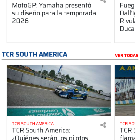
MotoGP: Yamaha presentó
Fuego 
su diseño para la temporada
Dall’I
2026
Rivola
Ducati
TCR SOUTH AMERICA
VER TODAS
TCR SOUTH AMERICA
TCR SOUT
TCR South America:
TCR So
¿Quiénes serán los pilotos
flaman