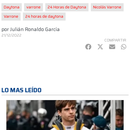
Daytona
varrone
24 Horas de Daytona
Nicolás Varrone
Varrone
24 horas de daytona
por
Julián Ronaldo García
21/12/2022
COMPARTIR
Facebook
Twitter
mail
Wh
LO MAS LEÍDO