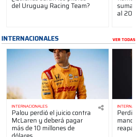
del Uruguay Racing Team?
suma a
al 20
INTERNACIONALES
VER TODAS
INTERNACIONALES
INTERNAC
Palou perdió el juicio contra
Perdió
McLaren y deberá pagar
manos 
más de 10 millones de
reapar
dólares