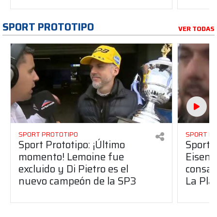
SPORT PROTOTIPO
VER TODAS
SPORT PROTOTIPO
SPORT P
Sport Prototipo: ¡Último
Sport P
momento! Lemoine fue
Eisenc
excluido y Di Pietro es el
consag
nuevo campeón de la SP3
La Pla