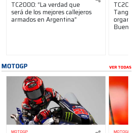
TC2000: “La verdad que
TC2000
será de los mejores callejeros
Tango 
armados en Argentina”
organiz
Buenos
MOTOGP
VER TODAS
MOTOGP
MOTOGP