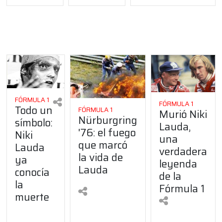
FÓRMULA 1
FÓRMULA 1
Todo un
FÓRMULA 1
Murió Niki
Nürburgring
símbolo:
Lauda,
'76: el fuego
Niki
una
que marcó
Lauda
verdadera
la vida de
ya
leyenda
Lauda
conocía
de la
la
Fórmula 1
muerte