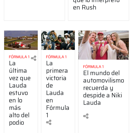
en Rush
FÓRMULA 1
FÓRMULA 1
La
La
FÓRMULA 1
última
primera
El mundo del
vez que
victoria
automovilismo
Lauda
de
recuerda y
estuvo
Lauda
despide a Niki
en lo
en
Lauda
más
Fórmula
alto del
1
podio