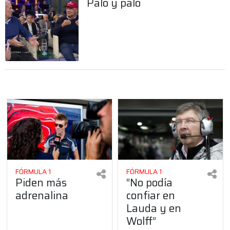
Palo y palo
FÓRMULA 1
FÓRMULA 1
Piden más
“No podía
adrenalina
confiar en
Lauda y en
Wolff”