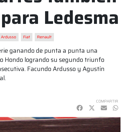
 para Ledesma
Ardusso
Fiat
Renault
serie ganando de punta a punta una
ío Hondo logrando su segundo triunfo
nsecutiva. Facundo Ardusso y Agustín
al.
COMPARTIR
Facebook
Twitter
mail
Whats