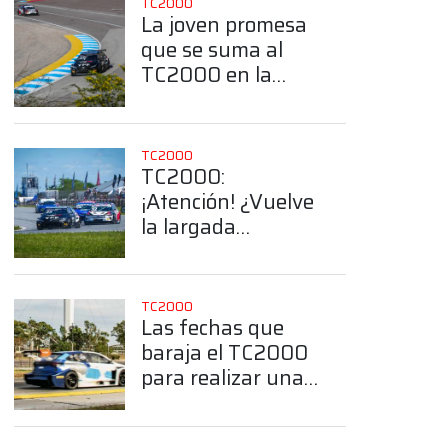
TC2000
La joven promesa
que se suma al
TC2000 en la
temporada 2026
TC2000
TC2000:
¡Atención! ¿Vuelve
la largada
detenida en el
Callejero de
Buenos Aires?
TC2000
Las fechas que
baraja el TC2000
App
para realizar una
segunda prueba
en el Callejero de