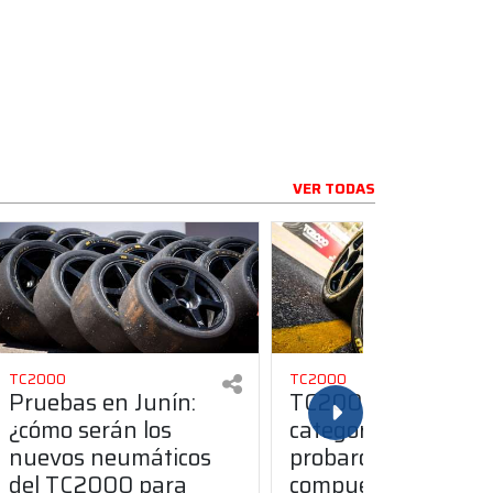
VER TODAS
TC2000
TC2000
Pruebas en Junín:
TC2000: la
¿cómo serán los
categoría y Pirelli
nuevos neumáticos
probaron el nuevo
del TC2000 para
compuesto para la