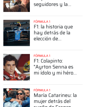
seguidores y la
sorprendente
posición de
Colapinto
FÓRMULA 1
F1: la historia que
hay detrás de la
elección de
Colapinto del
número 43
FÓRMULA 1
F1: Colapinto:
"Ayrton Senna es
mi ídolo y mi héroe
más grande"
FÓRMULA 1
María Catarineu: la
mujer detrás del