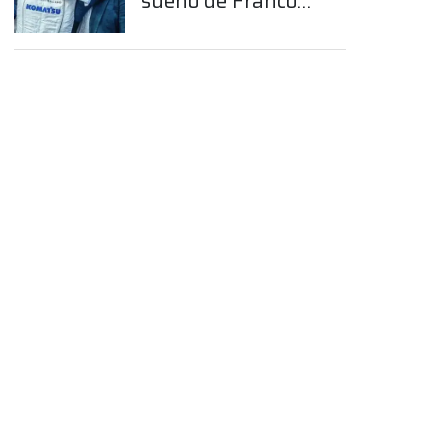
sueño de Franco
Colapinto en la
Fórmula 1