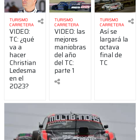
TURISMO
TURISMO
TURISMO
CARRETERA
CARRETERA
CARRETERA
VIDEO:
Así se
VIDEO: las
TC: ¿qué
largará la
mejores
va a
octava
maniobras
hacer
final de
del año
Christian
TC
del TC:
Ledesma
parte 1
en el
2023?