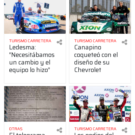
TURISMO CARRETERA
TURISMO CARRETERA
Ledesma:
Canapino
“Necesitábamos
coqueteó con el
un cambio y el
diseño de su
equipo lo hizo”
Chevrolet
OTRAS
TURISMO CARRETERA