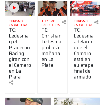
TURISMO
TURISMO
TURISMO
CARRETERA
CARRETERA
CARRETERA
TC:
TC:
TC:
Ledesma
Christian
Ledesma
y el
Ledesma
adelantó
Pradecon
probará
que el
Racing
mañana
Camaro
giran con
en La
está en
el Camaro
Plata
su etapa
en La
final de
Plata
armado