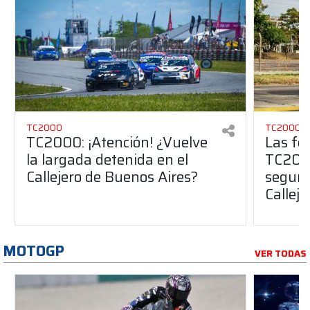
TC2000
TC2000
TC2000: ¡Atención! ¿Vuelve
Las fe
la largada detenida en el
TC2000
Callejero de Buenos Aires?
segund
Callej
MOTOGP
VER TODAS