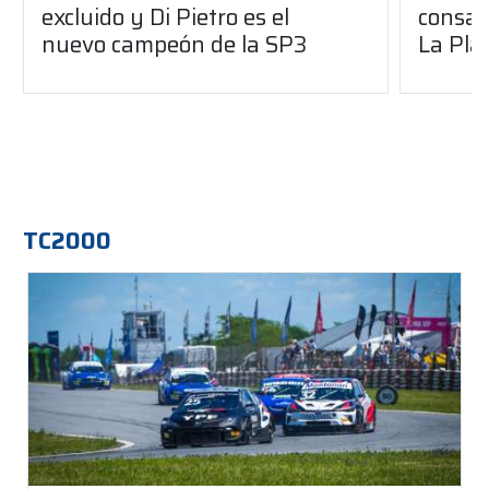
excluido y Di Pietro es el
consag
nuevo campeón de la SP3
La Pla
TC2000