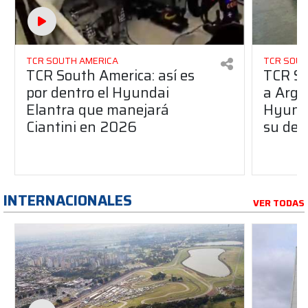
TCR SOUTH AMERICA
TCR SOUT
TCR South America: así es
TCR So
por dentro el Hyundai
a Arge
Elantra que manejará
Hyunda
Ciantini en 2026
su deb
INTERNACIONALES
VER TODAS