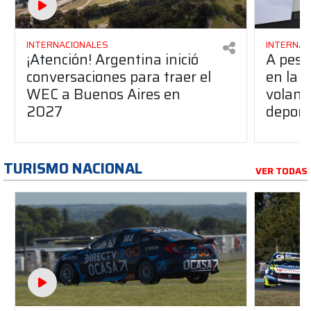
INTERNACIONALES
INTERNAC
¡Atención! Argentina inició
A pesa
conversaciones para traer el
en la F
WEC a Buenos Aires en
volant
2027
deport
TURISMO NACIONAL
VER TODAS