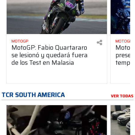
MOTOGP
MOTOGP
MotoGP: Fabio Quartararo
MotoGP
se lesionó y quedará fuera
presen
de los Test en Malasia
tempo
TCR SOUTH AMERICA
VER TODAS