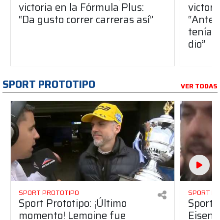
victoria en la Fórmula Plus:
victor
“Da gusto correr carreras así”
“Antes
teníam
dio”
SPORT PROTOTIPO
VER TODAS
SPORT PROTOTIPO
SPORT P
Sport Prototipo: ¡Último
Sport P
momento! Lemoine fue
Eisenc