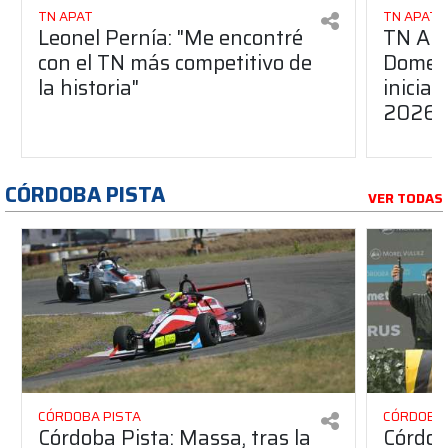
TN APAT
TN APAT
Leonel Pernía: "Me encontré
TN APA
con el TN más competitivo de
Domene
la historia"
inicia
2026
CÓRDOBA PISTA
VER TODAS
CÓRDOBA PISTA
CÓRDOBA 
Córdoba Pista: Massa, tras la
Córdob