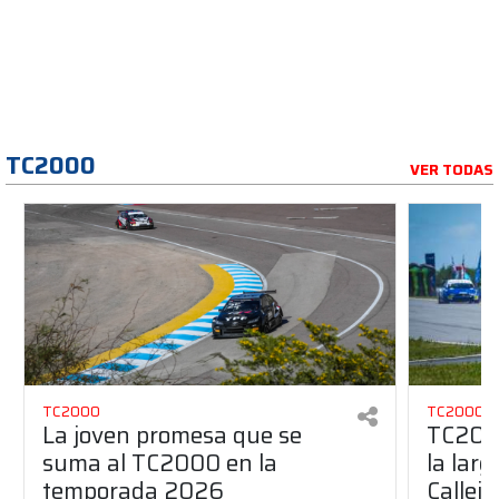
TC2000
VER TODAS
TC2000
TC2000
La joven promesa que se
TC2000
suma al TC2000 en la
la lar
temporada 2026
Callej