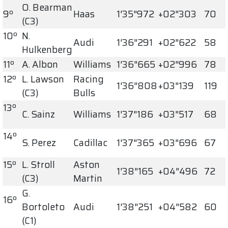
O. Bearman
9º
Haas
1'35"972
+02"303
70
(C3)
10º
N.
Audi
1'36"291
+02"622
58
Hulkenberg
11º
A. Albon
Williams
1'36"665
+02"996
78
12º
L. Lawson
Racing
1'36"808
+03"139
119
(C3)
Bulls
13º
C. Sainz
Williams
1'37"186
+03"517
68
14º
S. Perez
Cadillac
1'37"365
+03"696
67
15º
L. Stroll
Aston
1'38"165
+04"496
72
(C3)
Martin
G.
16º
Bortoleto
Audi
1'38"251
+04"582
60
(C1)