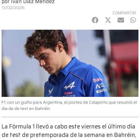
por
Ivan Diaz Mendez
13/02/2026
COMPARTIR
Facebook
Twitter
mail
Wh
F1: con un guiño para Argentina, el posteo de Colapinto que resumió el
día de de test en Bahréin
La Fórmula 1 llevó a cabo este viernes el último día
de test de pretemporada de la semana en Bahréin,