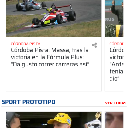
CÓRDOBA PISTA
CÓRDOBA 
Córdoba Pista: Massa, tras la
Córdob
victoria en la Fórmula Plus:
victor
“Da gusto correr carreras así”
“Antes
teníam
dio”
SPORT PROTOTIPO
VER TODAS