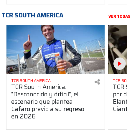
TCR SOUTH AMERICA
VER TODAS
TCR SOUTH AMERICA
TCR SOUT
TCR South America:
TCR So
"Desconocido y difícil", el
por de
escenario que plantea
Elantr
Cafaro previo a su regreso
Cianti
en 2026