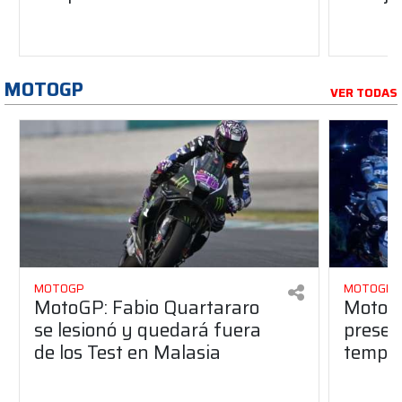
MOTOGP
VER TODAS
MOTOGP
MOTOGP
MotoGP: Fabio Quartararo
MotoGP
se lesionó y quedará fuera
presen
de los Test en Malasia
tempo