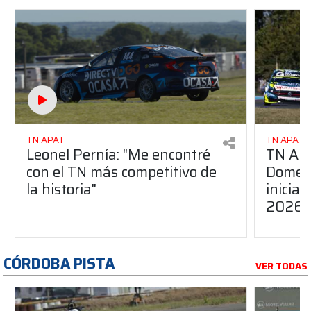
TN APAT
TN APAT
Leonel Pernía: "Me encontré
TN APA
con el TN más competitivo de
Domene
la historia"
inicia
2026
CÓRDOBA PISTA
VER TODAS