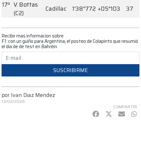
17º
V. Bottas
Cadillac
1'38"772
+05"103
37
(C2)
Recibir mas informacion sobre
F1: con un guiño para Argentina, el posteo de Colapinto que resumió
el día de de test en Bahréin
SUSCRIBIRME
por
Ivan Diaz Mendez
13/02/2026
COMPARTIR
Facebook
Twitter
mail
Wh