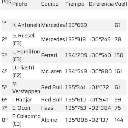
Pos.
Piloto
Equipo
Tiempo
Diferencia
Vuelt
1º
K. Antonelli
Mercedes
1'33"669
61
G. Russell
2º
Mercedes
1'33"918
+00"249
78
(C3)
L. Hamilton
3º
Ferrari
1'34"209
+00"540
150
(C3)
O. Piastri
4º
McLaren
1'34"549
+00"880
161
(C2)
M.
5º
Red Bull
1'35"341
+01"672
61
Verstappen
6º
I. Hadjar
Red Bull
1'35"610
+01"941
59
7º
E. Ocon
Haas
1'35"753
+02"084
75
F. Colapinto
8º
Alpine
1'35"806
+02"137
144
(C3)