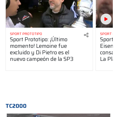
SPORT PROTOTIPO
SPORT P
Sport Prototipo: ¡Último
Sport P
momento! Lemoine fue
Eisenc
excluido y Di Pietro es el
consag
nuevo campeón de la SP3
La Pla
TC2000