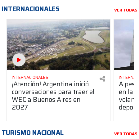
INTERNACIONALES
VER TODAS
INTERNACIONALES
INTERNAC
¡Atención! Argentina inició
A pesa
conversaciones para traer el
en la F
WEC a Buenos Aires en
volant
2027
deport
TURISMO NACIONAL
VER TODAS