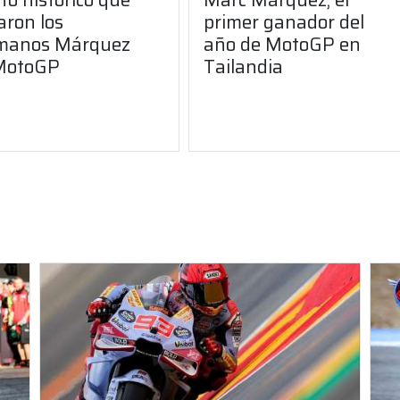
aron los
primer ganador del
manos Márquez
año de MotoGP en
MotoGP
Tailandia