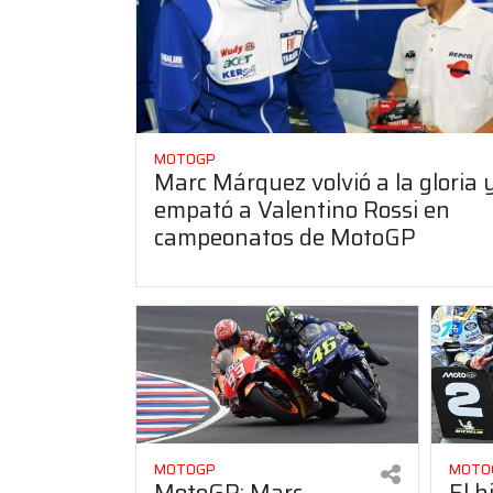
MOTOGP
Marc Márquez volvió a la gloria 
empató a Valentino Rossi en
campeonatos de MotoGP
MOTOGP
MOTO
MotoGP: Marc
El h