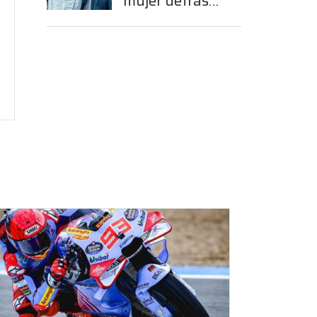
mujer detrás
del sueño de
Franco
Colapinto en la
Fórmula 1