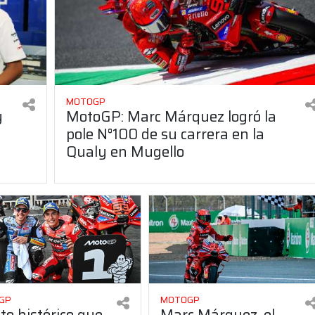
MOTOGP
y
MotoGP: Marc Márquez logró la
pole N°100 de su carrera en la
Qualy en Mugello
GP
MOTOGP
ito histórico que
Marc Márquez, el