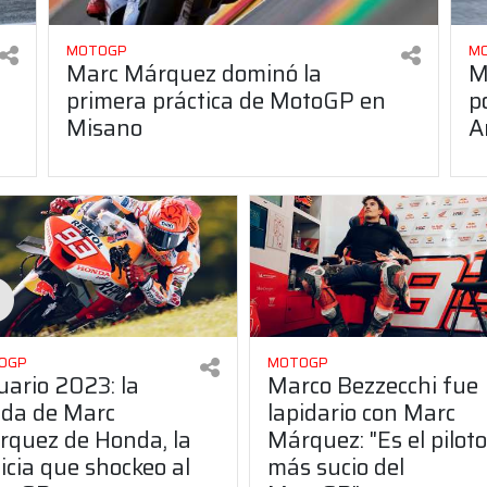
MOTOGP
M
Marc Márquez dominó la
M
primera práctica de MotoGP en
p
Misano
A
OGP
MOTOGP
ario 2023: la
Marco Bezzecchi fue
ida de Marc
lapidario con Marc
rquez de Honda, la
Márquez: "Es el piloto
icia que shockeo al
más sucio del