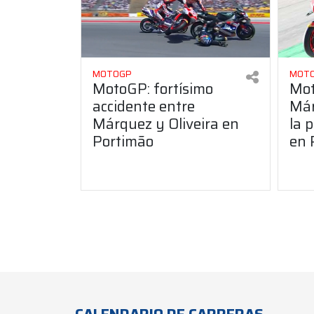
MOTOGP
MOT
MotoGP: fortísimo
Mot
accidente entre
Már
Márquez y Oliveira en
la 
Portimão
en 