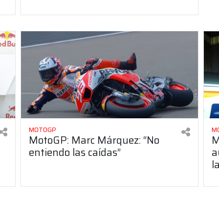
MOTOGP
M
MotoGP: Marc Márquez: “No
M
entiendo las caídas”
a
l