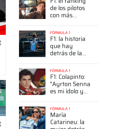
F1: el ranking
de los pilotos
con más
seguidores y la
sorprendente
FÓRMULA 1
posición de
F1: la historia
Colapinto
que hay
detrás de la
elección de
Colapinto del
FÓRMULA 1
número 43
F1: Colapinto:
"Ayrton Senna
es mi ídolo y
mi héroe más
grande"
FÓRMULA 1
María
Catarineu: la