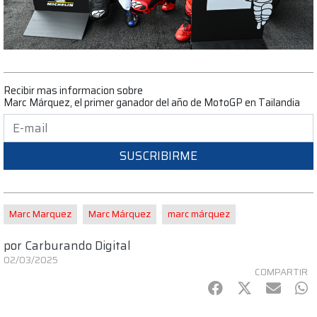
Recibir mas informacion sobre
Marc Márquez, el primer ganador del año de MotoGP en Tailandia
SUSCRIBIRME
Marc Marquez
Marc Márquez
marc márquez
por
Carburando Digital
02/03/2025
COMPARTIR
Facebook
Twitter
mail
Wh