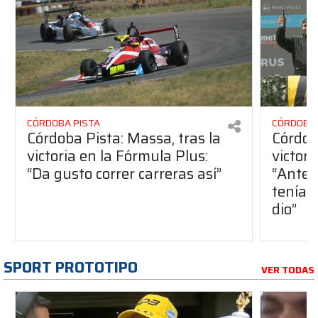
CÓRDOBA PISTA
CÓRDOBA 
Córdoba Pista: Massa, tras la
Córdob
victoria en la Fórmula Plus:
victor
“Da gusto correr carreras así”
“Antes
teníam
dio”
SPORT PROTOTIPO
VER TODAS