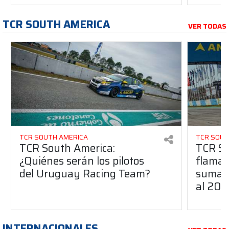
TCR SOUTH AMERICA
VER TODAS
TCR SOUTH AMERICA
TCR SOUT
TCR South America:
TCR So
¿Quiénes serán los pilotos
flaman
del Uruguay Racing Team?
suma a
al 20
INTERNACIONALES