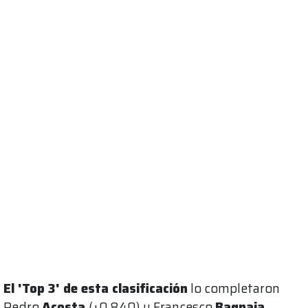
El 'Top 3' de esta clasificación
lo completaron
Pedro
Acosta
(+0.840) y Francesco
Bagnaia