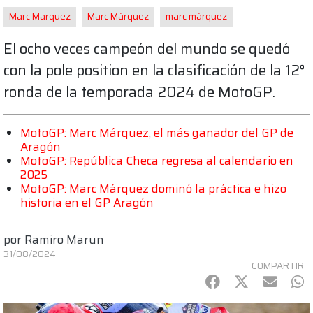
Marc Marquez
Marc Márquez
marc márquez
El ocho veces campeón del mundo se quedó
con la pole position en la clasificación de la 12°
ronda de la temporada 2024 de MotoGP.
MotoGP: Marc Márquez, el más ganador del GP de
Aragón
MotoGP: República Checa regresa al calendario en
2025
MotoGP: Marc Márquez dominó la práctica e hizo
historia en el GP Aragón
por
Ramiro Marun
31/08/2024
COMPARTIR
Facebook
Twitter
mail
Wh