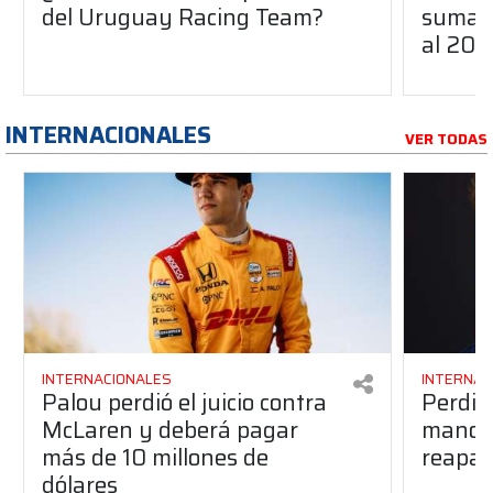
del Uruguay Racing Team?
suma a
al 20
INTERNACIONALES
VER TODAS
INTERNACIONALES
INTERNAC
Palou perdió el juicio contra
Perdió
McLaren y deberá pagar
manos 
más de 10 millones de
reapar
dólares