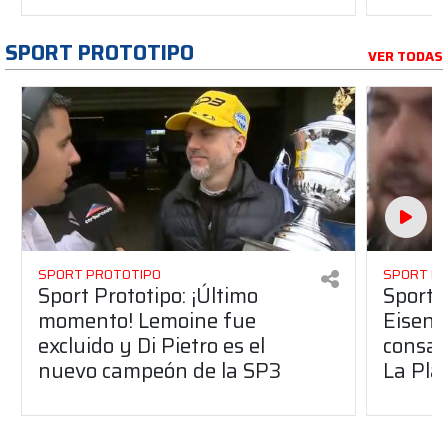
SPORT PROTOTIPO
VER TODAS
SPORT PROTOTIPO
SPORT P
Sport Prototipo: ¡Último
Sport P
momento! Lemoine fue
Eisenc
excluido y Di Pietro es el
consag
nuevo campeón de la SP3
La Pla