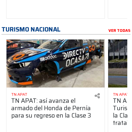
TURISMO NACIONAL
VER TODAS
TN APAT
TN APAT
TN APAT: así avanza el
TN APA
armado del Honda de Pernía
Turism
para su regreso en la Clase 3
la Clas
trata?