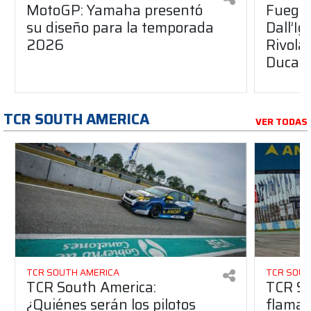
MotoGP: Yamaha presentó
Fuego 
su diseño para la temporada
Dall’I
2026
Rivola
Ducati
TCR SOUTH AMERICA
VER TODAS
TCR SOUTH AMERICA
TCR SOUT
TCR South America:
TCR So
¿Quiénes serán los pilotos
flaman