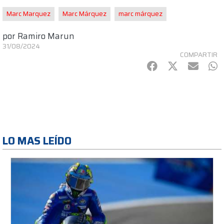
Marc Marquez
Marc Márquez
marc márquez
por
Ramiro Marun
31/08/2024
COMPARTIR
Facebook
Twitter
mail
Wh
LO MAS LEÍDO