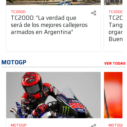
TC2000
TC2000
TC2000: “La verdad que
TC2000
será de los mejores callejeros
Tango 
armados en Argentina”
organiz
Buenos
MOTOGP
VER TODAS
MOTOGP
MOTOGP