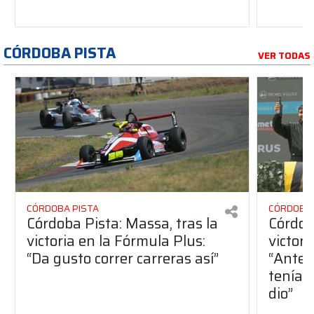
CÓRDOBA PISTA
VER TODAS
CÓRDOBA PISTA
CÓRDOBA 
Córdoba Pista: Massa, tras la
Córdob
victoria en la Fórmula Plus:
victor
“Da gusto correr carreras así”
“Antes
teníam
dio”