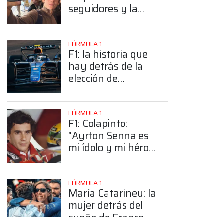
seguidores y la
sorprendente
posición de
Colapinto
FÓRMULA 1
F1: la historia que
hay detrás de la
elección de
Colapinto del
número 43
FÓRMULA 1
F1: Colapinto:
"Ayrton Senna es
mi ídolo y mi héroe
más grande"
FÓRMULA 1
María Catarineu: la
mujer detrás del