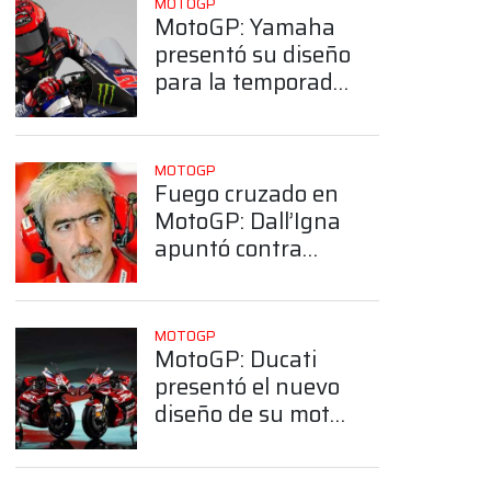
MOTOGP
MotoGP: Yamaha
presentó su diseño
para la temporada
2026
MOTOGP
Fuego cruzado en
MotoGP: Dall’Igna
apuntó contra
Rivola por sus
dichos sobre
Ducati
MOTOGP
MotoGP: Ducati
presentó el nuevo
diseño de su moto
para la temporada
2026