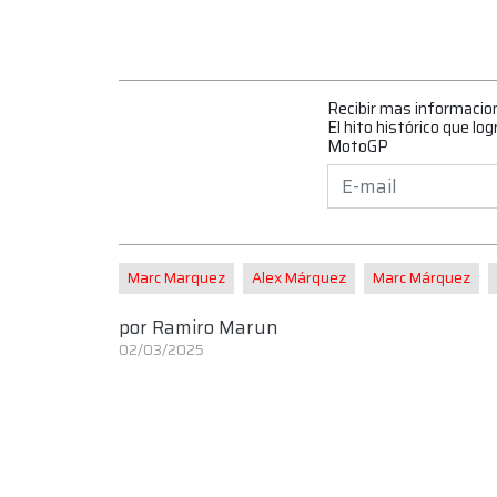
Recibir mas informacio
El hito histórico que l
MotoGP
Marc Marquez
Alex Márquez
Marc Márquez
por
Ramiro Marun
02/03/2025