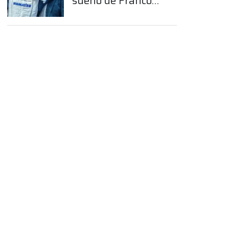
sueño de Franco
Colapinto en la
Fórmula 1