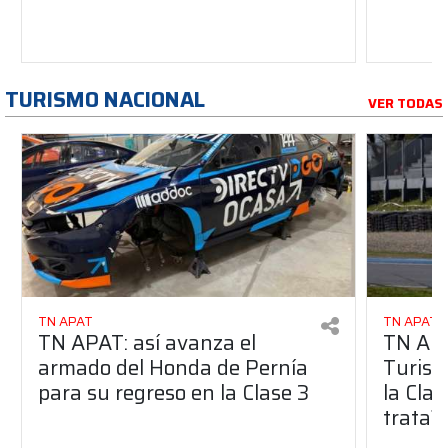
TURISMO NACIONAL
VER TODAS
TN APAT
TN APAT
TN APAT: así avanza el
TN APA
armado del Honda de Pernía
Turism
para su regreso en la Clase 3
la Clas
trata?