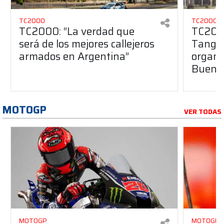
TC2000
TC2000
TC2000: “La verdad que
TC2000
será de los mejores callejeros
Tango 
armados en Argentina”
organiz
Buenos
MOTOGP
VER TODAS
MOTOGP
MOTOGP