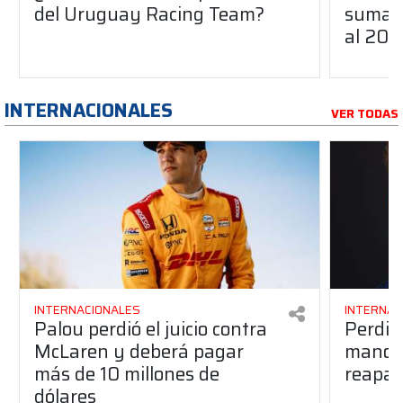
del Uruguay Racing Team?
suma a
al 20
INTERNACIONALES
VER TODAS
INTERNACIONALES
INTERNAC
Palou perdió el juicio contra
Perdió
McLaren y deberá pagar
manos 
más de 10 millones de
reapar
dólares