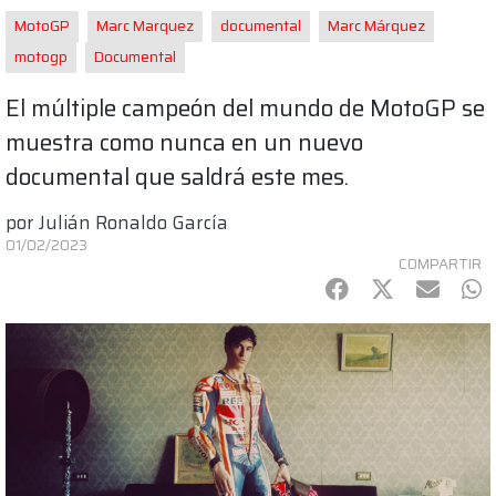
MotoGP
Marc Marquez
documental
Marc Márquez
motogp
Documental
El múltiple campeón del mundo de MotoGP se
muestra como nunca en un nuevo
documental que saldrá este mes.
por
Julián Ronaldo García
01/02/2023
COMPARTIR
Facebook
Twitter
mail
Wh