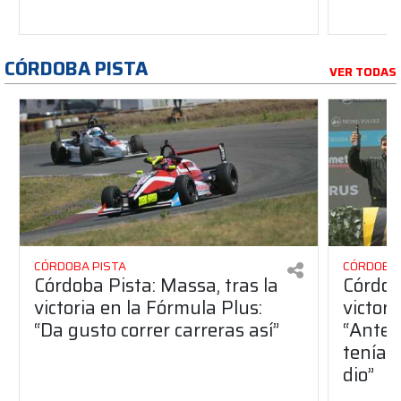
CÓRDOBA PISTA
VER TODAS
CÓRDOBA PISTA
CÓRDOBA 
Córdoba Pista: Massa, tras la
Córdob
victoria en la Fórmula Plus:
victor
“Da gusto correr carreras así”
“Antes
teníam
dio”