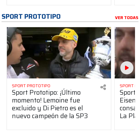
SPORT PROTOTIPO
VER TODAS
SPORT PROTOTIPO
SPORT P
Sport Prototipo: ¡Último
Sport P
momento! Lemoine fue
Eisenc
excluido y Di Pietro es el
consag
nuevo campeón de la SP3
La Pla