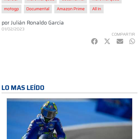
motogp
Documental
Amazon Prime
All In
por
Julián Ronaldo García
01/02/2023
COMPARTIR
Facebook
Twitter
mail
Wh
LO MAS LEÍDO