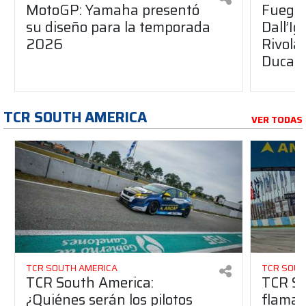
MotoGP: Yamaha presentó
Fuego 
su diseño para la temporada
Dall’I
2026
Rivola
Ducati
TCR SOUTH AMERICA
VER TODAS
TCR SOUTH AMERICA
TCR SOUT
TCR South America:
TCR So
¿Quiénes serán los pilotos
flaman