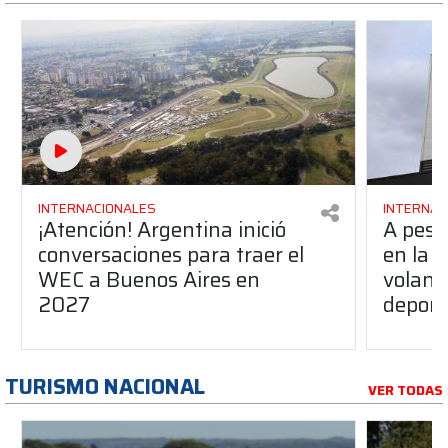
INTERNACIONALES
INTERNAC
¡Atención! Argentina inició
A pesa
conversaciones para traer el
en la F
WEC a Buenos Aires en
volant
2027
deport
TURISMO NACIONAL
VER TODAS