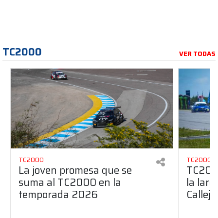
TC2000
VER TODAS
TC2000
TC2000
La joven promesa que se
TC2000
suma al TC2000 en la
la lar
temporada 2026
Callej