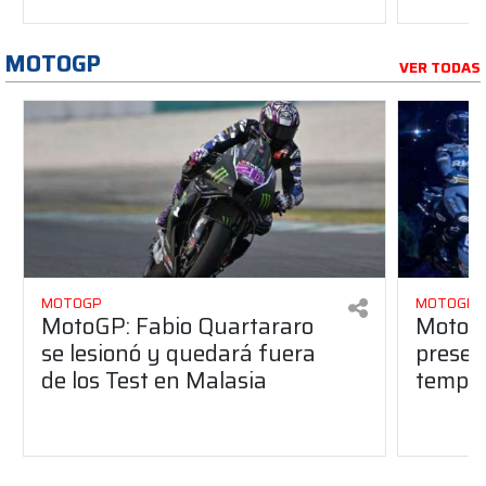
MOTOGP
VER TODAS
MOTOGP
MOTOGP
MotoGP: Fabio Quartararo
MotoGP
se lesionó y quedará fuera
presen
de los Test en Malasia
tempo