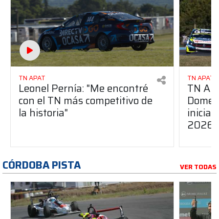
TN APAT
TN APAT
Leonel Pernía: "Me encontré
TN APA
con el TN más competitivo de
Domene
la historia"
inicia
2026
CÓRDOBA PISTA
VER TODAS