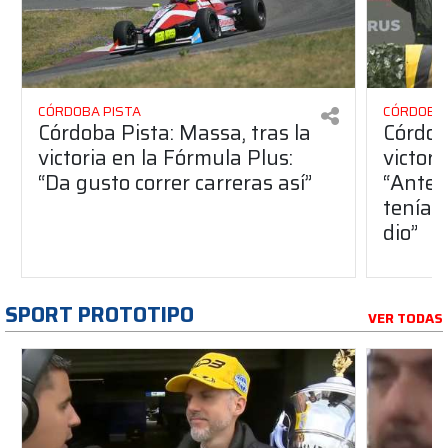
CÓRDOBA PISTA
CÓRDOBA 
Córdoba Pista: Massa, tras la
Córdob
victoria en la Fórmula Plus:
victor
“Da gusto correr carreras así”
“Antes
teníam
dio”
SPORT PROTOTIPO
VER TODAS