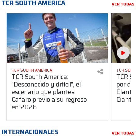
TCR SOUTH AMERICA
VER TODAS
TCR SOUTH AMERICA
TCR SOUT
TCR South America:
TCR So
"Desconocido y difícil", el
por de
escenario que plantea
Elantr
Cafaro previo a su regreso
Cianti
en 2026
INTERNACIONALES
VER TODAS