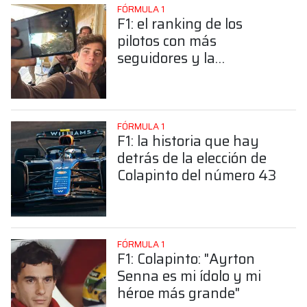
FÓRMULA 1
F1: el ranking de los
pilotos con más
seguidores y la
sorprendente posición de
Colapinto
FÓRMULA 1
F1: la historia que hay
detrás de la elección de
Colapinto del número 43
FÓRMULA 1
F1: Colapinto: "Ayrton
Senna es mi ídolo y mi
héroe más grande"