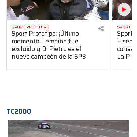
SPORT PROTOTIPO
SPORT P
Sport Prototipo: ¡Último
Sport P
momento! Lemoine fue
Eisenc
excluido y Di Pietro es el
consag
nuevo campeón de la SP3
La Pla
TC2000