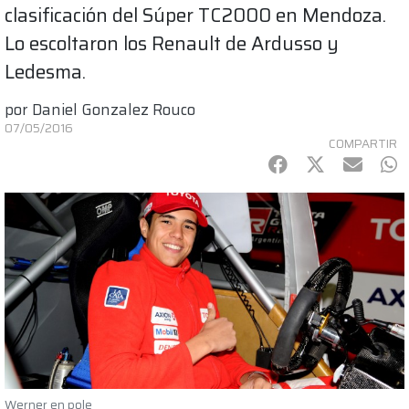
clasificación del Súper TC2000 en Mendoza.
Lo escoltaron los Renault de Ardusso y
Ledesma.
por
Daniel Gonzalez Rouco
07/05/2016
COMPARTIR
Facebook
Twitter
mail
Wh
Werner en pole