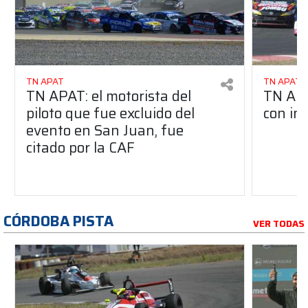
TN APAT
TN APAT
TN APAT: el motorista del
TN APA
piloto que fue excluido del
con in
evento en San Juan, fue
citado por la CAF
CÓRDOBA PISTA
VER TODAS