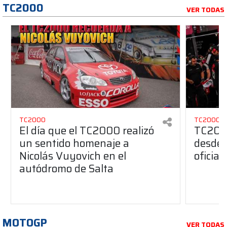
TC2000
VER TODAS
TC2000
TC2000
El día que el TC2000 realizó
TC2000
un sentido homenaje a
desde 
Nicolás Vuyovich en el
oficial
autódromo de Salta
MOTOGP
VER TODAS