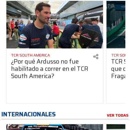
TCR SOUTH AMERICA
TCR SOUT
¿Por qué Ardusso no fue
TCR So
habilitado a correr en el TCR
que dej
South America?
Fraga 
INTERNACIONALES
VER TODAS