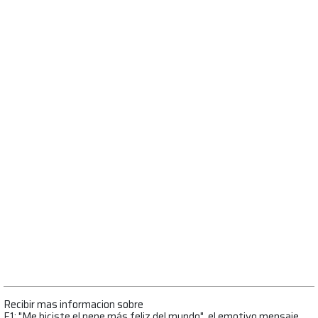
Recibir mas informacion sobre
F1: "Me hiciste el nene más feliz del mundo", el emotivo mensaje