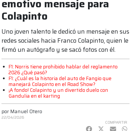
emotivo mensaje para
Colapinto
Uno joven talento le dedicó un mensaje en sus
redes sociales hacia Franco Colapinto, quien le
firmó un autógrafo y se sacó fotos con él.
F1: Norris tiene prohibido hablar del reglamento
2026 ¿Qué pasó?
F1: ¿Cuál es la historia del auto de Fangio que
manejará Colapinto en el Road Show?
¡A fondo! Colapinto y un divertido duelo con
Gandulia en el karting
por
Manuel Otero
22/04/2026
COMPARTIR
Facebook
Twitter
mail
Wh