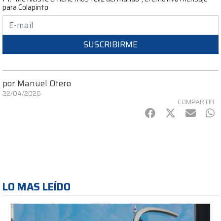
para Colapinto
SUSCRIBIRME
por
Manuel Otero
22/04/2026
COMPARTIR
Facebook
Twitter
mail
Wh
LO MAS LEÍDO