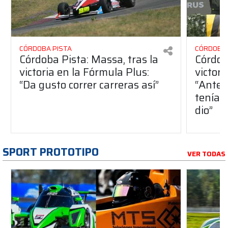
CÓRDOBA PISTA
CÓRDOBA 
Córdoba Pista: Massa, tras la
Córdob
victoria en la Fórmula Plus:
victor
“Da gusto correr carreras así”
“Antes
teníam
dio”
SPORT PROTOTIPO
VER TODAS