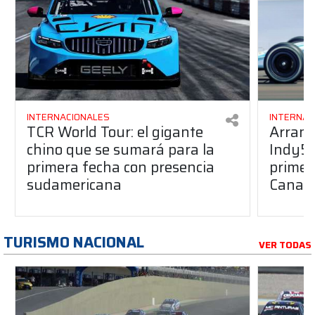
INTERNACIONALES
INTERNAC
TCR World Tour: el gigante
Arranc
chino que se sumará para la
Indy50
primera fecha con presencia
primera
sudamericana
Canap
TURISMO NACIONAL
VER TODAS