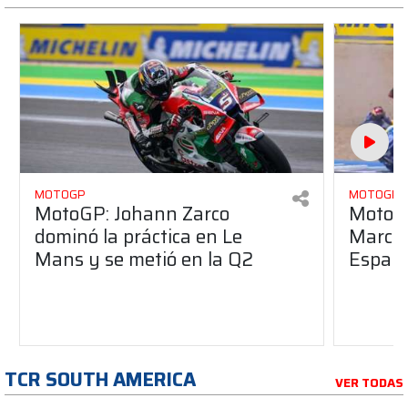
MOTOGP
MOTOGP
MotoGP: Johann Zarco
MotoGP
dominó la práctica en Le
Marc M
Mans y se metió en la Q2
Españ
TCR SOUTH AMERICA
VER TODAS