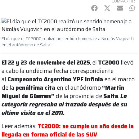
COMPARTIR
Facebook
Twitter
mail
Wh
El día que el TC2000 realizó un sentido homenaje a Nicolás Vuyovich
en el autódromo de Salta
El 22 y 23 de noviembre del 2025
, el
TC2000
llevó
a cabo la undécima fecha correspondiente
al
Campeonato Argentino YPF Infinia
en el marco
de la
penúltima cita
en el autódromo
“Martin
Miguel de Güemes”
de la provincia de
Salta
.
La
categoría regresaba al trazado después de su
ultima visita en el 2011.
Leer además:
TC2000: se cumple un año desde la
llegada en forma oficial de las SUV