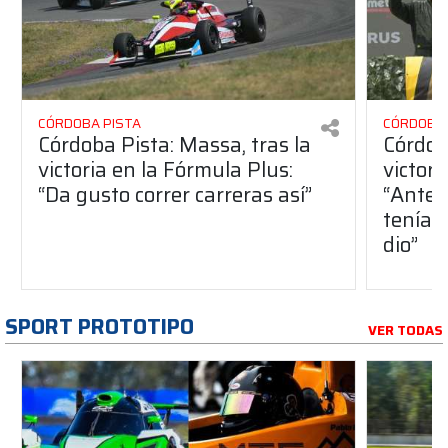
CÓRDOBA PISTA
CÓRDOBA 
Córdoba Pista: Massa, tras la
Córdob
victoria en la Fórmula Plus:
victor
“Da gusto correr carreras así”
“Antes
teníam
dio”
SPORT PROTOTIPO
VER TODAS