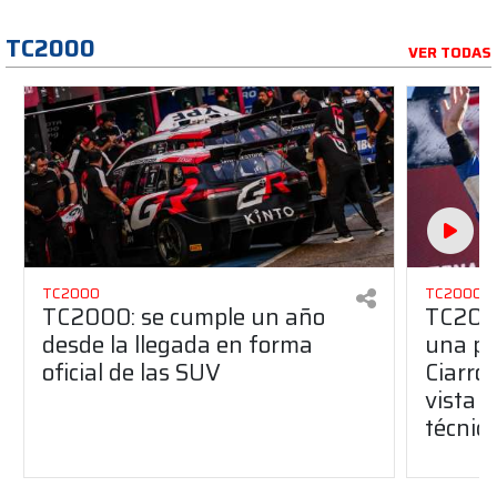
TC2000
VER TODAS
TC2000
TC2000
TC2000: se cumple un año
TC2000
desde la llegada en forma
una pe
oficial de las SUV
Ciarro
vista s
técnic