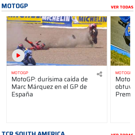
MOTOGP
VER TODAS
MOTOGP
MOTOGP
MotoGP: durísima caída de
MotoG
Marc Márquez en el GP de
obtuvo 
España
Premio
TCR SOUTH AMERICA