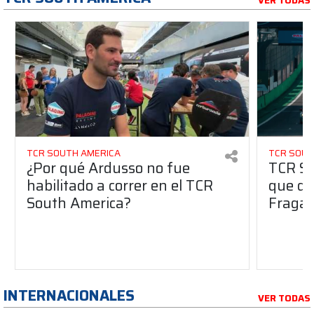
VER TODAS
TCR SOUTH AMERICA
TCR SOUT
¿Por qué Ardusso no fue
TCR So
habilitado a correr en el TCR
que dej
South America?
Fraga 
INTERNACIONALES
VER TODAS