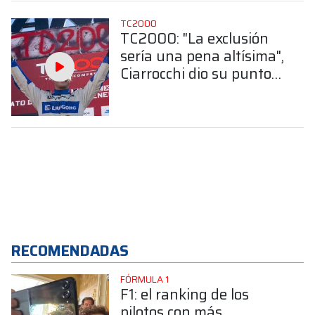
TC2000
TC2000: "La exclusión
sería una pena altísima",
Ciarrocchi dio su punto
de vista sobre lo
sucedido en la técnica de
Concordia
RECOMENDADAS
FÓRMULA 1
F1: el ranking de los
pilotos con más