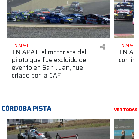
TN APAT
TN APAT
TN APAT: el motorista del
TN APA
piloto que fue excluido del
con in
evento en San Juan, fue
citado por la CAF
CÓRDOBA PISTA
VER TODAS