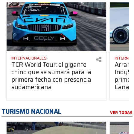
INTERNACIONALES
INTERNAC
TCR World Tour: el gigante
Arranc
chino que se sumará para la
Indy50
primera fecha con presencia
primera
sudamericana
Canap
TURISMO NACIONAL
VER TODAS