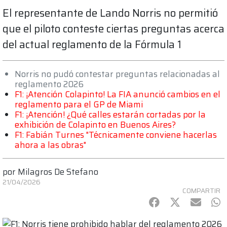
El representante de Lando Norris no permitió
que el piloto conteste ciertas preguntas acerca
del actual reglamento de la Fórmula 1
Norris no pudó contestar preguntas relacionadas al
reglamento 2026
F1: ¡Atención Colapinto! La FIA anunció cambios en el
reglamento para el GP de Miami
F1: ¡Atención! ¿Qué calles estarán cortadas por la
exhibición de Colapinto en Buenos Aires?
F1: Fabián Turnes "Técnicamente conviene hacerlas
ahora a las obras"
por
Milagros De Stefano
21/04/2026
COMPARTIR
Facebook
Twitter
mail
Wh