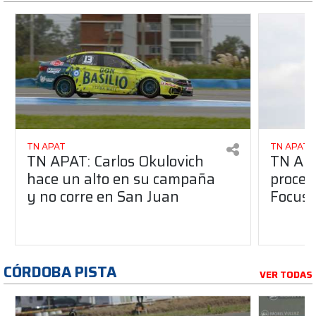
TN APAT
TN APAT
TN APAT: Carlos Okulovich
TN APA
hace un alto en su campaña
proces
y no corre en San Juan
Focus 
CÓRDOBA PISTA
VER TODAS