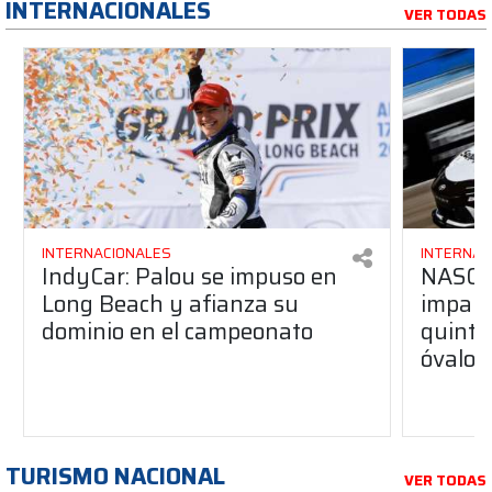
INTERNACIONALES
VER TODAS
INTERNACIONALES
INTERNAC
IndyCar: Palou se impuso en
NASCA
Long Beach y afianza su
impara
dominio en el campeonato
quinta 
óvalo 
TURISMO NACIONAL
VER TODAS