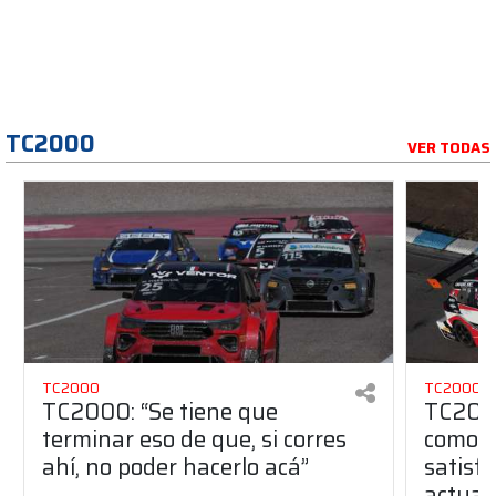
TC2000
VER TODAS
TC2000
TC2000
TC2000: “Se tiene que
TC2000
terminar eso de que, si corres
como u
ahí, no poder hacerlo acá”
satisfa
actual