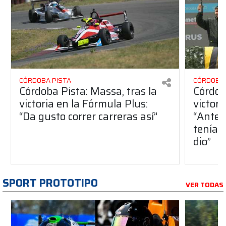
CÓRDOBA PISTA
CÓRDOBA 
Córdoba Pista: Massa, tras la
Córdob
victoria en la Fórmula Plus:
victor
“Da gusto correr carreras así”
“Antes
teníam
dio”
SPORT PROTOTIPO
VER TODAS