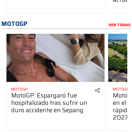
MOTOGP
VER TODAS
MOTOGP
MOTOGP
MotoGP: Espargaró fue
MotoGP
hospitalizado tras sufrir un
en el G
duro accidente en Sepang
rápido
2027