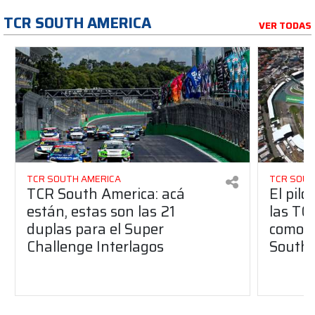
TCR SOUTH AMERICA
VER TODAS
TCR SOUTH AMERICA
TCR SOUT
TCR South America: acá
El pilo
están, estas son las 21
las TC
duplas para el Super
como i
Challenge Interlagos
South 