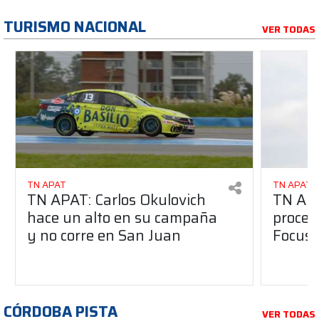
TURISMO NACIONAL
VER TODAS
TN APAT
TN APAT
TN APAT: Carlos Okulovich
TN APA
hace un alto en su campaña
proces
y no corre en San Juan
Focus 
CÓRDOBA PISTA
VER TODAS