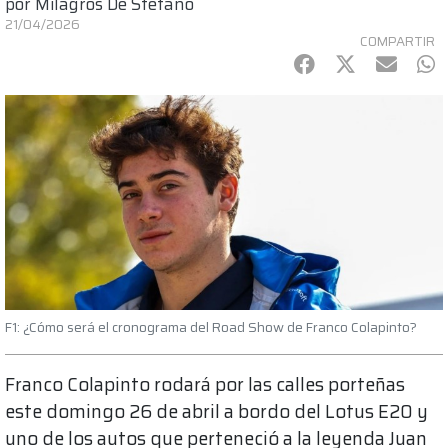
por
Milagros De Stefano
21/04/2026
COMPARTIR
Facebook
Twitter
mail
Wh
F1: ¿Cómo será el cronograma del Road Show de Franco Colapinto?
Franco Colapinto rodará por las calles porteñas
este domingo 26 de abril a bordo del Lotus E20 y
uno de los autos que perteneció a la leyenda Juan