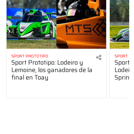
SPORT PROTOTIPO
SPORT P
Sport Prototipo: Lodeiro y
Sport 
Lemoine, los ganadores de la
Lodeir
final en Toay
Sprint