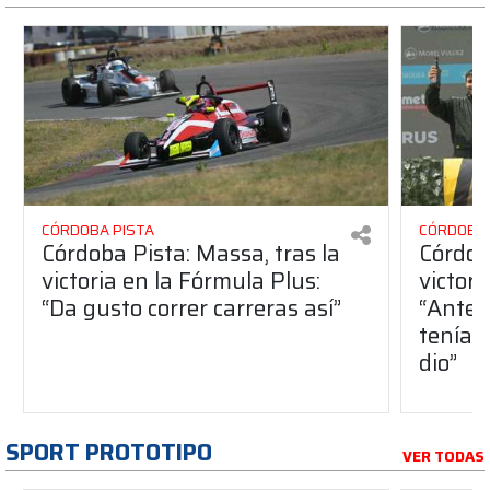
CÓRDOBA PISTA
CÓRDOBA 
Córdoba Pista: Massa, tras la
Córdob
victoria en la Fórmula Plus:
victor
“Da gusto correr carreras así”
“Antes
teníam
dio”
SPORT PROTOTIPO
VER TODAS