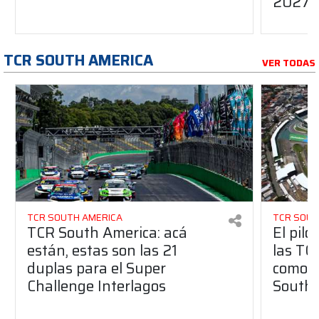
2027
TCR SOUTH AMERICA
VER TODAS
TCR SOUTH AMERICA
TCR SOUT
TCR South America: acá
El pilo
están, estas son las 21
las TC
duplas para el Super
como i
Challenge Interlagos
South 