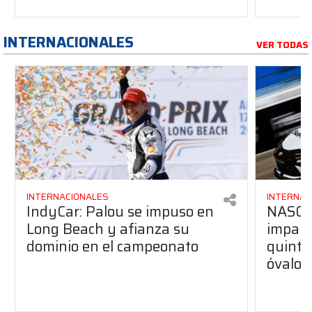
INTERNACIONALES
VER TODAS
INTERNACIONALES
INTERNAC
IndyCar: Palou se impuso en
NASCA
Long Beach y afianza su
impara
dominio en el campeonato
quinta 
óvalo 