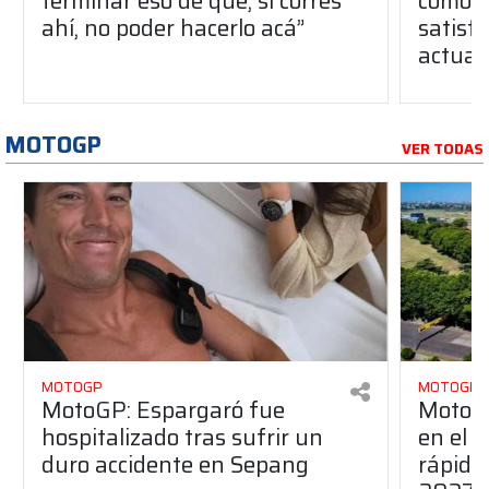
terminar eso de que, si corres
como u
ahí, no poder hacerlo acá”
satisfa
actual
MOTOGP
VER TODAS
MOTOGP
MOTOGP
MotoGP: Espargaró fue
MotoGP
hospitalizado tras sufrir un
en el G
duro accidente en Sepang
rápido