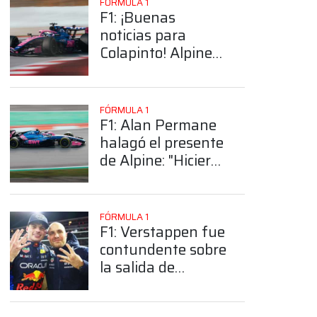
FÓRMULA 1
F1: ¡Buenas
noticias para
Colapinto! Alpine
introducirá nuevas
mejoras para el GP
de Miami
FÓRMULA 1
F1: Alan Permane
halagó el presente
de Alpine: "Hicieron
un trabajo decente
y son muy
rápidos"
FÓRMULA 1
F1: Verstappen fue
contundente sobre
la salida de
Lambiase: "Serías
estúpido si no la