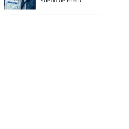
sueño de Franco
Colapinto en la
Fórmula 1