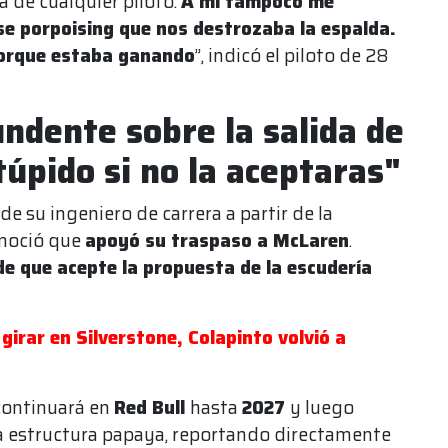
a de cualquier piloto.
A mí tampoco me
ese porpoising que nos destrozaba la espalda.
porque estaba ganando
”, indicó el piloto de 28
ndente sobre la salida de
úpido si no la aceptaras"
de su ingeniero de carrera a partir de la
onoció que
apoyó su traspaso a McLaren
.
de que acepte la propuesta de la escudería
girar en Silverstone, Colapinto volvió a
continuará en
Red Bull
hasta
2027
y luego
a estructura papaya, reportando directamente