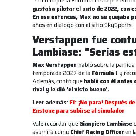
“Yo creo que la Fórmula 1 está por encim
gustaba pilotar el auto de 2022, con 
En ese entonces, Max no se quejaba 
años en diálogo con el sitio SkySports.
Verstappen fue contu
Lambiase: "Serías est
Max Verstappen
habló sobre la partida 
temporada 2027 de la
Fórmula 1
y rec
Además, contó que
habló con él antes 
rival y le dió 'el visto bueno'.
Leer además:
F1: ¡No para! Después de 
Enstone para subirse al simulador
Vale recordar que
Gianpiero Lambiase
asumirá como
Chief Racing Officer
en l