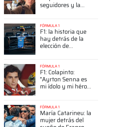
seguidores y la
sorprendente
posición de
Colapinto
FÓRMULA 1
F1: la historia que
hay detrás de la
elección de
Colapinto del
número 43
FÓRMULA 1
F1: Colapinto:
"Ayrton Senna es
mi ídolo y mi héroe
más grande"
FÓRMULA 1
María Catarineu: la
mujer detrás del