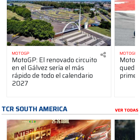
MOTOGP
MOTOGP
MotoGP: El renovado circuito
Moto3:
en el Gálvez sería el más
quedar
rápido de todo el calendario
primer
2027
TCR SOUTH AMERICA
VER TODAS