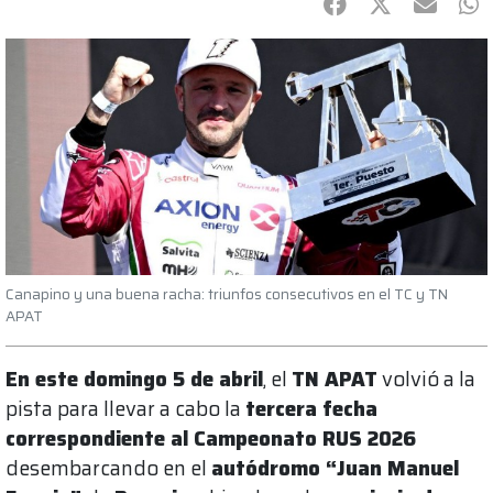
Facebook
Twitter
mail
Wh
Canapino y una buena racha: triunfos consecutivos en el TC y TN
APAT
En este domingo 5 de abril
, el
TN APAT
volvió a la
pista para llevar a cabo la
tercera fecha
correspondiente al Campeonato RUS 2026
desembarcando en el
autódromo “Juan Manuel