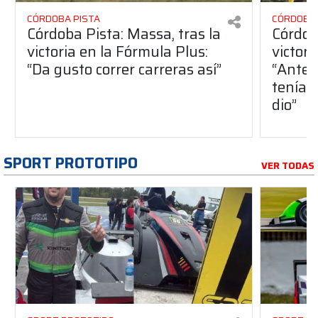
CÓRDOBA PISTA
CÓRDOBA 
Córdoba Pista: Massa, tras la
Córdob
victoria en la Fórmula Plus:
victor
“Da gusto correr carreras así”
“Antes
teníam
dio”
SPORT PROTOTIPO
VER TODAS