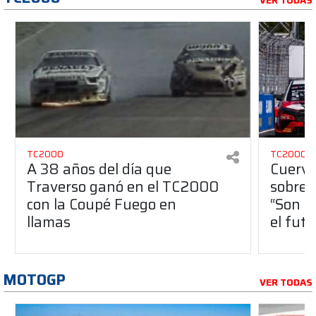
VER TODAS
TC2000
TC2000
A 38 años del día que
Cuervo
Traverso ganó en el TC2000
sobre 
con la Coupé Fuego en
“Son l
llamas
el futu
MOTOGP
VER TODAS