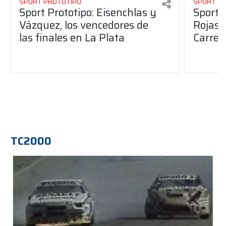
SPORT PROTOTIPO
SPORT P
Sport Prototipo: Eisenchlas y
Sport 
Vázquez, los vencedores de
Rojas,
las finales en La Plata
Carrer
TC2000