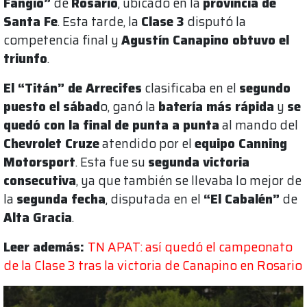
Fangio”
de
Rosario
, ubicado en la
provincia de
Santa Fe
. Esta tarde, la
Clase 3
disputó la
competencia final y
Agustín Canapino obtuvo el
triunfo
.
El “Titán” de Arrecifes
clasificaba en el
segundo
puesto el sábad
o, ganó la
batería más rápida
y
se
quedó con la final de punta a punta
al mando del
Chevrolet Cruze
atendido por el
equipo Canning
Motorsport
. Esta fue su
segunda victoria
consecutiva
, ya que también se llevaba lo mejor de
la
segunda fecha
, disputada en el
“El Cabalén”
de
Alta Gracia
.
Leer además:
TN APAT: así quedó el campeonato
de la Clase 3 tras la victoria de Canapino en Rosario