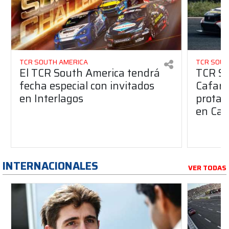
TCR SOUTH AMERICA
TCR SOUT
El TCR South America tendrá
TCR So
fecha especial con invitados
Cafaro 
en Interlagos
protag
en Cas
INTERNACIONALES
VER TODAS