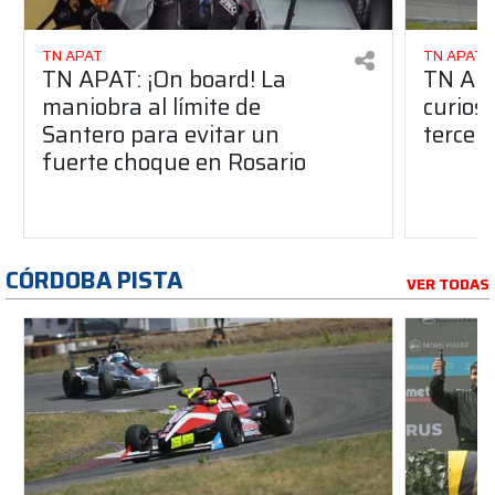
TN APAT
TN APAT
TN APAT: ¡On board! La
TN APA
maniobra al límite de
curios
Santero para evitar un
tercer
fuerte choque en Rosario
CÓRDOBA PISTA
VER TODAS