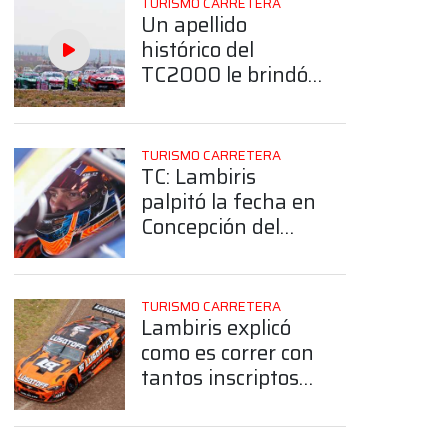
TURISMO CARRETERA
Un apellido
histórico del
TC2000 le brindó
asesoramiento a
uno de los equipos
top del TC
TURISMO CARRETERA
TC: Lambiris
palpitó la fecha en
Concepción del
Uruguay: "Ojalá
que tengamos
confiabilidad y
TURISMO CARRETERA
buen
Lambiris explicó
funcionamiento"
como es correr con
tantos inscriptos
en el TC, ¿Qué dijo?