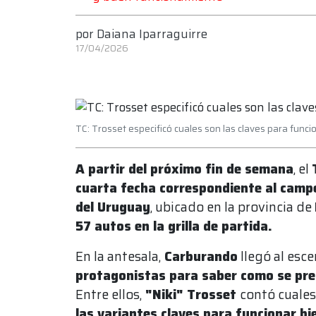
por
Daiana Iparraguirre
17/04/2026
TC: Trosset especificó cuales son las claves para func
A partir del próximo fin de semana
, el
cuarta fecha correspondiente al cam
del Uruguay
, ubicado en la provincia de
57 autos en la grilla de partida.
En la antesala,
Carburando
llegó al esce
protagonistas para saber como se pre
Entre ellos,
"Niki" Trosset
contó cuales
las variantes claves para funcionar bi