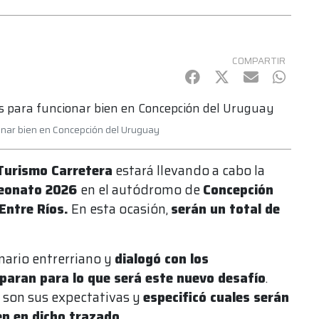
COMPARTIR
Facebook
Twitter
mail
Whats
ionar bien en Concepción del Uruguay
Turismo Carretera
estará llevando a cabo la
peonato 2026
en el autódromo de
Concepción
Entre Ríos.
En esta ocasión,
serán un total de
nario entrerriano y
dialogó con los
paran para lo que será este nuevo desafío
.
 son sus expectativas y
especificó cuales serán
en en dicho trazado.