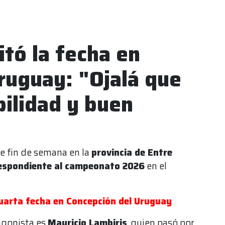
itó la fecha en
ruguay: "Ojalá que
ilidad y buen
 fin de semana en la
provincia de Entre
respondiente al campeonato 2026
en el
.
cuarta fecha en Concepción del Uruguay
agonista es
Mauricio Lambiris
, quien pasó por