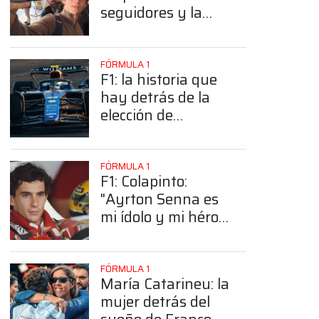
seguidores y la
sorprendente
posición de
Colapinto
FÓRMULA 1
F1: la historia que
hay detrás de la
elección de
Colapinto del
número 43
FÓRMULA 1
F1: Colapinto:
"Ayrton Senna es
mi ídolo y mi héroe
más grande"
FÓRMULA 1
María Catarineu: la
mujer detrás del