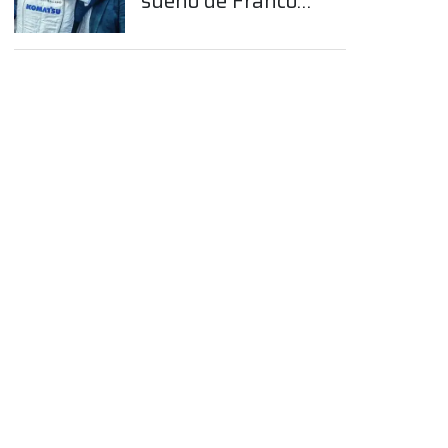
sueño de Franco
Colapinto en la
Fórmula 1