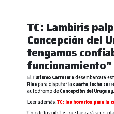
TC: Lambiris palp
Concepción del U
tengamos confiab
funcionamiento"
El
Turismo Carretera
desembarcará este
Ríos
para disputar la
cuarta fecha cor
autódromo de
Concepción del Uruguay
Leer además:
TC: los horarios para la 
Uno de los pilotos que buscará ser prot