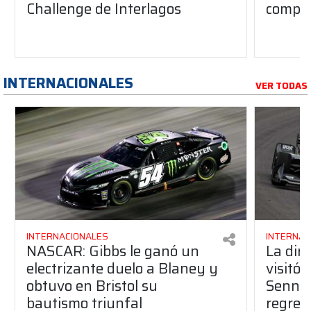
Challenge de Interlagos
compet
INTERNACIONALES
VER TODAS
INTERNACIONALES
INTERNAC
NASCAR: Gibbs le ganó un
La dire
electrizante duelo a Blaney y
visitó
obtuvo en Bristol su
Senna 
bautismo triunfal
regreso