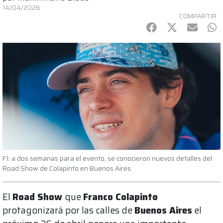
14/04/2026
COMPARTIR
Facebook
Twitter
mail
Wh
F1: a dos semanas para el evento, se conocieron nuevos detalles del
Road Show de Colapinto en Buenos Aires
El
Road Show
que
Franco Colapinto
protagonizará por las calles de
Buenos Aires
el