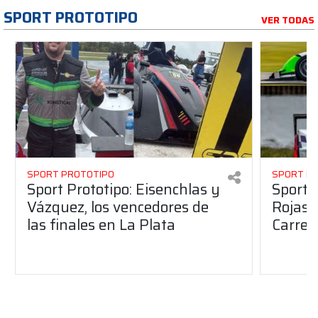
SPORT PROTOTIPO
VER TODAS
SPORT PROTOTIPO
SPORT P
Sport Prototipo: Eisenchlas y
Sport 
Vázquez, los vencedores de
Rojas,
las finales en La Plata
Carrer