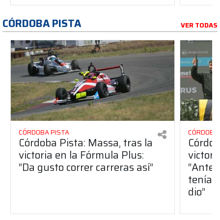
CÓRDOBA PISTA
VER TODAS
CÓRDOBA PISTA
CÓRDOBA 
Córdoba Pista: Massa, tras la
Córdob
victoria en la Fórmula Plus:
victor
“Da gusto correr carreras así”
“Antes
teníam
dio”