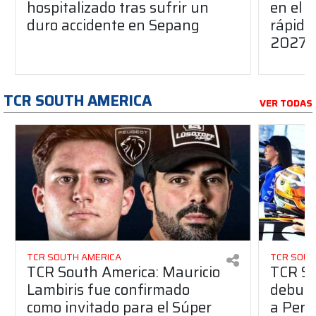
hospitalizado tras sufrir un
en el G
duro accidente en Sepang
rápido
2027
TCR SOUTH AMERICA
VER TODAS
TCR SOUTH AMERICA
TCR SOUT
TCR South America: Mauricio
TCR So
Lambiris fue confirmado
debuta
como invitado para el Súper
a Pern