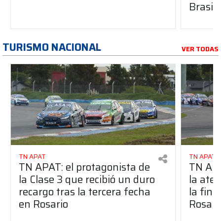
Brasil
TURISMO NACIONAL
VER TODAS
TN APAT
TN APAT
TN APAT: el protagonista de
TN APA
la Clase 3 que recibió un duro
la ate
recargo tras la tercera fecha
la fina
en Rosario
Rosari