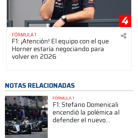
4
FÓRMULA 1
F1: ¡Atención! El equipo con el que
Horner estaría negociando para
volver en 2026
NOTAS RELACIONADAS
FÓRMULA 1
F1: Stefano Domenicali
encendió la polémica al
defender el nuevo
reglamento y fulminó a
los críticos