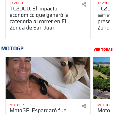
TC2000
TC2000
TC2000: El impacto
TC2000
económico que generó la
satisfa
categoría al correr en El
presen
Zonda de San Juan
Zonda
MOTOGP
VER TODAS
MOTOGP
MOTOGP
MotoGP: Espargaró fue
MotoGP