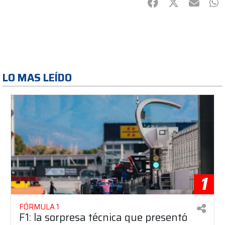
Facebook
Twitter
mail
Wh
LO MAS LEÍDO
1
FÓRMULA 1
F1: la sorpresa técnica que presentó