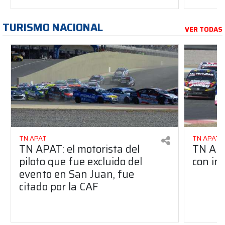
TURISMO NACIONAL
VER TODAS
TN APAT
TN APAT
TN APAT: el motorista del
TN APA
piloto que fue excluido del
con in
evento en San Juan, fue
citado por la CAF