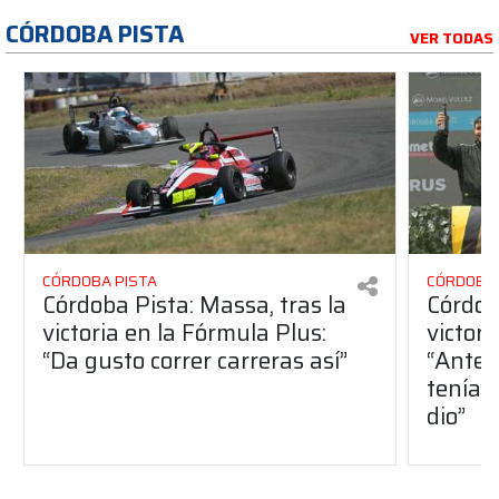
CÓRDOBA PISTA
VER TODAS
CÓRDOBA PISTA
CÓRDOBA 
Córdoba Pista: Massa, tras la
Córdob
victoria en la Fórmula Plus:
victor
“Da gusto correr carreras así”
“Antes
teníam
dio”