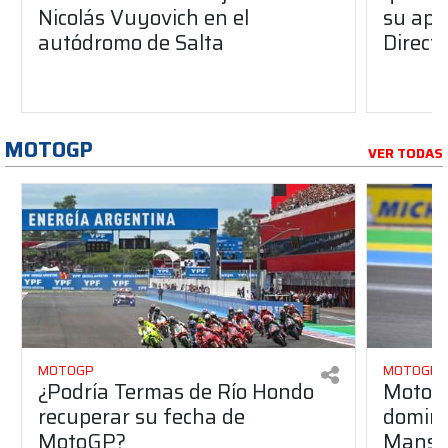
Nicolás Vuyovich en el
su ape
autódromo de Salta
Direct
MOTOGP
VER TODAS
MOTOGP
MOTOGP
¿Podría Termas de Río Hondo
MotoGP
recuperar su fecha de
dominó
MotoGP?
Mans y