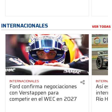
INTERNACIONALES
VER TODAS
INTERNACIONALES
INTERNAC
Ford confirma negociaciones
Así es
con Verstappen para
intern
competir en el WEC en 2027
Río Ho