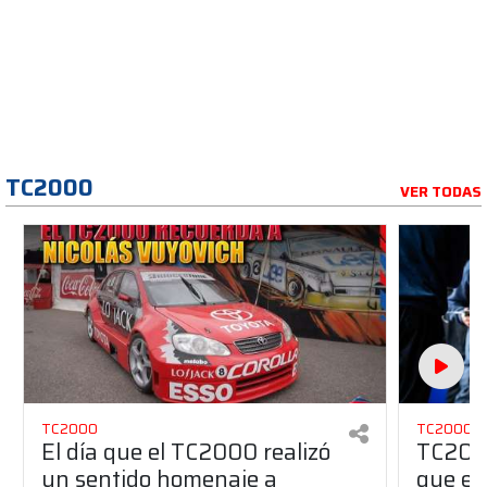
TC2000
VER TODAS
TC2000
TC2000
El día que el TC2000 realizó
TC2000
un sentido homenaje a
que el