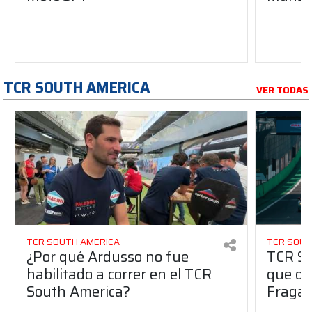
TCR SOUTH AMERICA
VER TODAS
TCR SOUTH AMERICA
TCR SOUT
¿Por qué Ardusso no fue
TCR So
habilitado a correr en el TCR
que dej
South America?
Fraga 