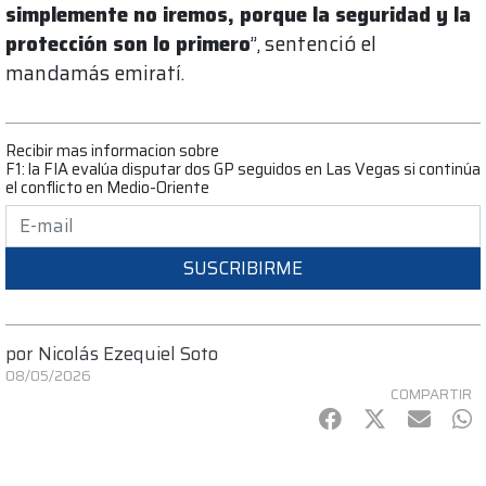
simplemente no iremos, porque la seguridad y la
protección son lo primero
”, sentenció el
mandamás emiratí.
Recibir mas informacion sobre
F1: la FIA evalúa disputar dos GP seguidos en Las Vegas si continúa
el conflicto en Medio-Oriente
SUSCRIBIRME
por
Nicolás Ezequiel Soto
08/05/2026
COMPARTIR
Facebook
Twitter
mail
Wh