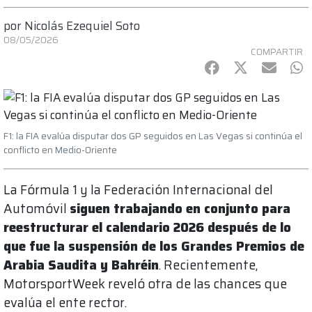
por
Nicolás Ezequiel Soto
08/05/2026
COMPARTIR
Facebook
Twitter
mail
Wh
F1: la FIA evalúa disputar dos GP seguidos en Las Vegas si continúa el
conflicto en Medio-Oriente
La Fórmula 1 y la Federación Internacional del
Automóvil
siguen trabajando en conjunto para
reestructurar el calendario 2026 después de lo
que fue la suspensión de los Grandes Premios de
Arabia Saudita y Bahréin
. Recientemente,
MotorsportWeek reveló otra de las chances que
evalúa el ente rector.