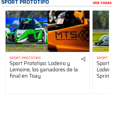
SPORT PROTOTIPO
VER TODAS
SPORT PROTOTIPO
SPORT P
Sport Prototipo: Lodeiro y
Sport 
Lemoine, los ganadores de la
Lodeir
final en Toay
Sprint