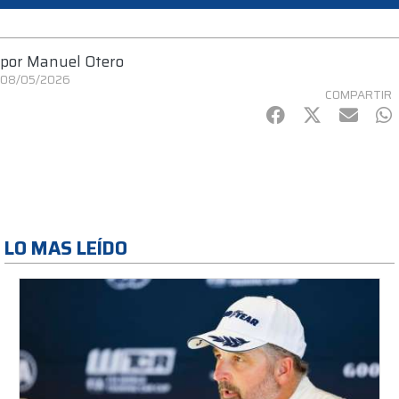
por
Manuel Otero
08/05/2026
COMPARTIR
Facebook
Twitter
mail
Wh
LO MAS LEÍDO