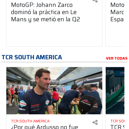
MotoGP: Johann Zarco
MotoGP
dominó la práctica en Le
Marc M
Mans y se metió en la Q2
Españ
TCR SOUTH AMERICA
VER TODAS
TCR SOUTH AMERICA
TCR SOUT
¿Por qué Ardusso no fue
TCR So