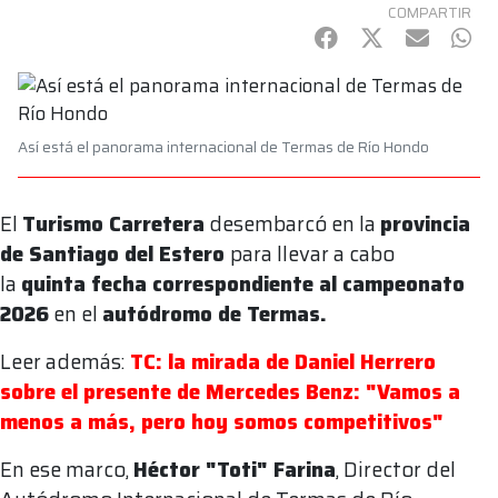
COMPARTIR
Facebook
Twitter
mail
Wha
Así está el panorama internacional de Termas de Río Hondo
El
Turismo Carretera
desembarcó en la
provincia
de Santiago del Estero
para llevar a cabo
la
quinta fecha correspondiente al campeonato
2026
en el
autódromo de Termas.
Leer además:
TC: la mirada de Daniel Herrero
sobre el presente de Mercedes Benz: "Vamos a
menos a más, pero hoy somos competitivos"
En ese marco,
Héctor "Toti" Farina
, Director del