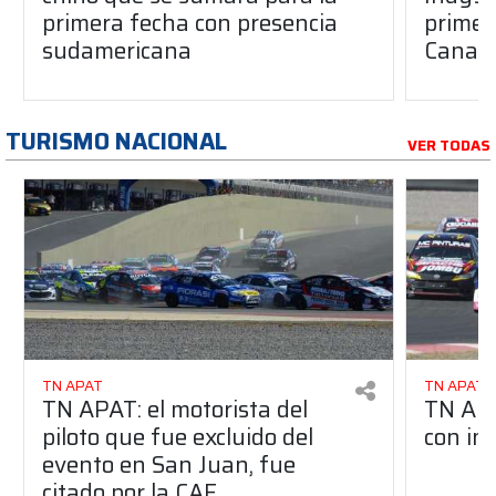
primera fecha con presencia
primera
sudamericana
Canap
TURISMO NACIONAL
VER TODAS
TN APAT
TN APAT
TN APAT: el motorista del
TN APA
piloto que fue excluido del
con in
evento en San Juan, fue
citado por la CAF