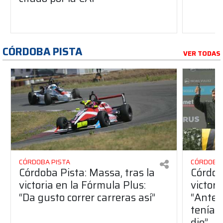
CÓRDOBA PISTA
VER TODAS
CÓRDOBA PISTA
CÓRDOBA 
Córdoba Pista: Massa, tras la
Córdob
victoria en la Fórmula Plus:
victor
“Da gusto correr carreras así”
“Antes
teníam
dio”