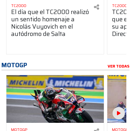
TC2000
TC2000
El día que el TC2000 realizó
TC2000
un sentido homenaje a
que el
Nicolás Vuyovich en el
su ape
autódromo de Salta
Direct
MOTOGP
VER TODAS
MOTOGP
MOTOGP