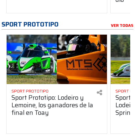
SPORT PROTOTIPO
VER TODAS
SPORT PROTOTIPO
SPORT P
Sport Prototipo: Lodeiro y
Sport 
Lemoine, los ganadores de la
Lodeir
final en Toay
Sprint