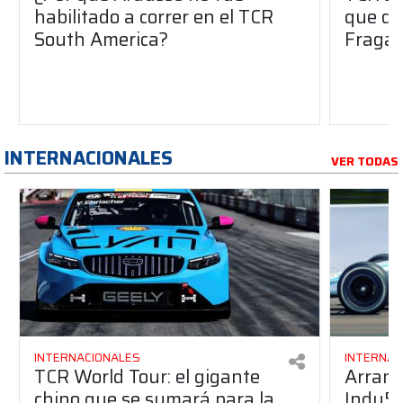
habilitado a correr en el TCR
que dej
South America?
Fraga 
INTERNACIONALES
VER TODAS
INTERNACIONALES
INTERNAC
TCR World Tour: el gigante
Arranc
chino que se sumará para la
Indy50