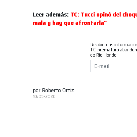
Leer además:
TC: Tucci opinó del cho
mala y hay que afrontarla"
Recibir mas informacio
TC: prematuro abandono
de Río Hondo
por
Roberto Ortiz
10/05/2026