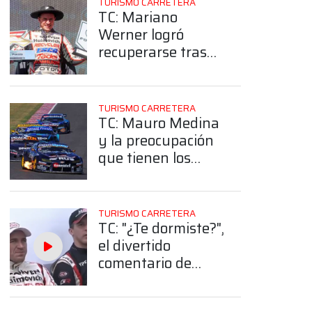
TURISMO CARRETERA
TC: Mariano
Werner logró
recuperarse tras
un complicado
comienzo de
campeonato
TURISMO CARRETERA
TC: Mauro Medina
y la preocupación
que tienen los
equipos: "Vemos
difícil la
sustentabilidad
TURISMO CARRETERA
como empresa"
TC: "¿Te dormiste?",
el divertido
comentario de
Rossi a Werner por
una situación de la