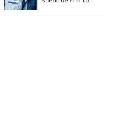
sueño de Franco
Colapinto en la
Fórmula 1