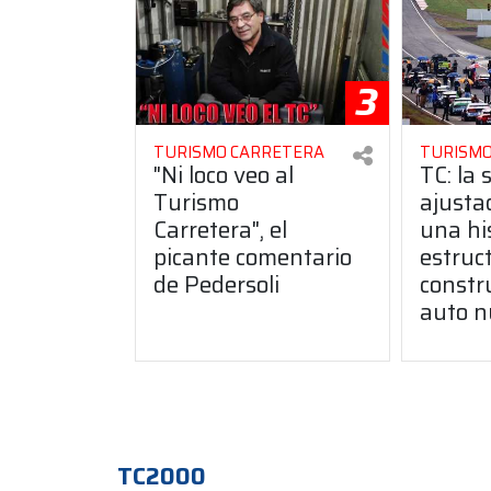
3
TURISMO CARRETERA
TURISMO
"Ni loco veo al
TC: la 
Turismo
ajusta
Carretera", el
una hi
picante comentario
estruct
de Pedersoli
constr
auto n
TC2000