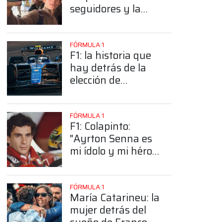
seguidores y la
sorprendente
posición de
Colapinto
FÓRMULA 1
F1: la historia que
hay detrás de la
elección de
Colapinto del
número 43
FÓRMULA 1
F1: Colapinto:
"Ayrton Senna es
mi ídolo y mi héroe
más grande"
FÓRMULA 1
María Catarineu: la
mujer detrás del