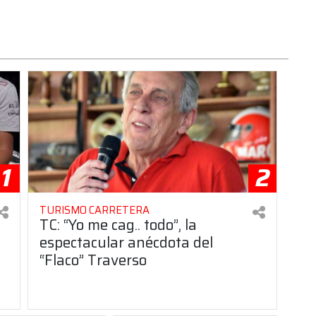
1
2
TURISMO CARRETERA
TC: “Yo me cag.. todo”, la
espectacular anécdota del
“Flaco” Traverso