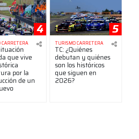
4
5
 CARRETERA
TURISMO CARRETERA
situación
TC: ¿Quiénes
da que vive
debutan y quiénes
stórica
son los históricos
ura por la
que siguen en
ucción de un
2026?
uevo