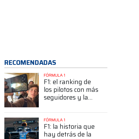
App
RECOMENDADAS
FÓRMULA 1
F1: el ranking de
los pilotos con más
seguidores y la
sorprendente
posición de
Colapinto
FÓRMULA 1
F1: la historia que
hay detrás de la