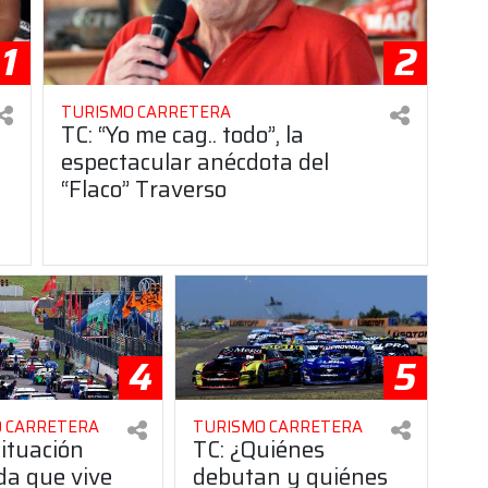
1
2
TURISMO CARRETERA
TC: “Yo me cag.. todo”, la
espectacular anécdota del
“Flaco” Traverso
4
5
 CARRETERA
TURISMO CARRETERA
situación
TC: ¿Quiénes
da que vive
debutan y quiénes