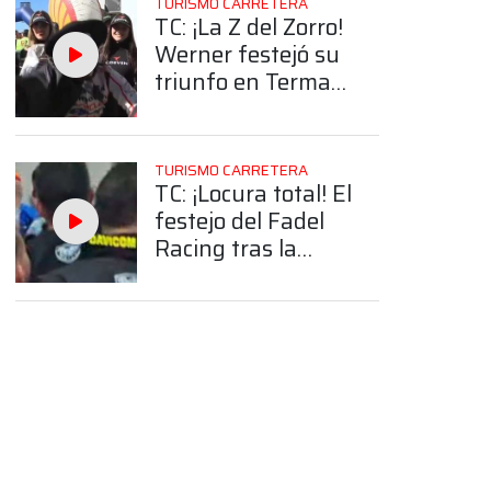
TURISMO CARRETERA
TC: ¡La Z del Zorro!
Werner festejó su
triunfo en Termas
de Río Hondo con
un disfraz
particular
TURISMO CARRETERA
TC: ¡Locura total! El
festejo del Fadel
Racing tras la
victoria de
Mariano Werner
en Termas de Río
Hondo