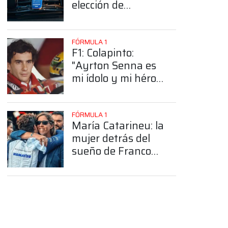
elección de
Colapinto del
número 43
FÓRMULA 1
F1: Colapinto:
"Ayrton Senna es
mi ídolo y mi héroe
más grande"
FÓRMULA 1
María Catarineu: la
mujer detrás del
sueño de Franco
Colapinto en la
Fórmula 1