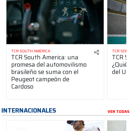
TCR SOUTH AMERICA
TCR SOUT
TCR South America: una
TCR So
promesa del automovilismo
¿Quién
brasileño se suma con el
del Ur
Peugeot campeón de
Cardoso
INTERNACIONALES
VER TODAS