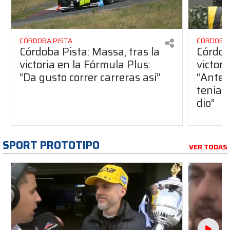
CÓRDOBA PISTA
CÓRDOBA 
Córdoba Pista: Massa, tras la
Córdob
victoria en la Fórmula Plus:
victor
“Da gusto correr carreras así”
“Antes
teníam
dio”
SPORT PROTOTIPO
VER TODAS