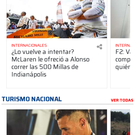
INTERNACIONALES
INTERNAC
¿Lo vuelve a intentar?
F2: Va
McLaren le ofreció a Alonso
compañ
correr las 500 Millas de
quién 
Indianápolis
TURISMO NACIONAL
VER TODAS