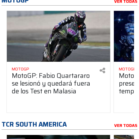
MOTOGP
VER TODAS
MOTOGP
MOTOGP
MotoGP: Fabio Quartararo
MotoGP
se lesionó y quedará fuera
presen
de los Test en Malasia
tempo
TCR SOUTH AMERICA
VER TODAS