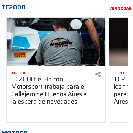
TC2000
VER TODAS
TC2000
TC2000
TC2000: el Halcón
TC2000
Motorsport trabaja para el
los tr
Callejero de Buenos Aires a
para e
la espera de novedades
Aires