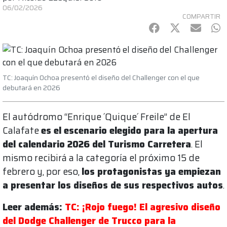
06/02/2026
COMPARTIR
Facebook
Twitter
mail
Wh
TC: Joaquín Ochoa presentó el diseño del Challenger con el que
debutará en 2026
El autódromo “Enrique ´Quique´ Freile” de El
Calafate
es el escenario elegido para la apertura
del calendario 2026 del Turismo Carretera
. El
mismo recibirá a la categoría el próximo 15 de
febrero y, por eso,
los protagonistas ya empiezan
a presentar los diseños de sus respectivos autos
.
Leer además:
TC: ¡Rojo fuego! El agresivo diseño
del Dodge Challenger de Trucco para la