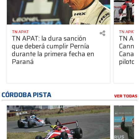
TN APAT
TN APAT
TN APAT: la dura sanción
TN APA
que deberá cumplir Pernía
Cannin
durante la primera fecha en
Canap
Paraná
pilotos
CÓRDOBA PISTA
VER TODAS