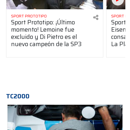
SPORT PROTOTIPO
SPORT P
Sport Prototipo: ¡Último
Sport P
momento! Lemoine fue
Eisenc
excluido y Di Pietro es el
consag
nuevo campeón de la SP3
La Pla
TC2000