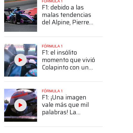
FÓRMULA 1
F1: debido a las
malas tendencias
del Alpine, Pierre
Gasly puso sobre
la mesa la
posibilidad de
FÓRMULA 1
largar desde el
F1: el insólito
pitlane
momento que vivió
Colapinto con un
mecánico de Alpine
post qualy del GP
de Barcelona
FÓRMULA 1
F1: ¡Una imagen
vale más que mil
palabras! La
frustración de
Colapinto tras la