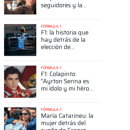
seguidores y la
sorprendente
posición de
Colapinto
FÓRMULA 1
F1: la historia que
hay detrás de la
elección de
Colapinto del
número 43
FÓRMULA 1
F1: Colapinto:
"Ayrton Senna es
mi ídolo y mi héroe
más grande"
FÓRMULA 1
María Catarineu: la
mujer detrás del