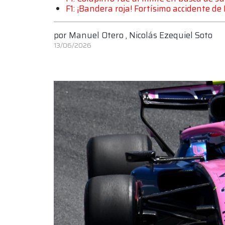
F1: ¡Bandera roja! Fortísimo accidente de 
por
Manuel Otero
,
Nicolás Ezequiel Soto
13/06/2026