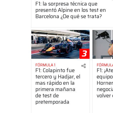
F1: la sorpresa técnica que
presentó Alpine en los test en
Barcelona ¿De qué se trata?
3
FÓRMULA 1
FÓRMULA
F1: Colapinto fue
F1: ¡At
tercero y Hadjar, el
equipo
mas rápido en la
Horner
primera mañana
negoci
de test de
volver
pretemporada