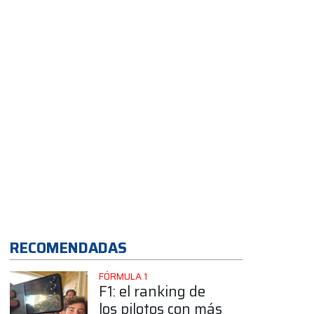
Q2 en el GP de
Barcelona
App
RECOMENDADAS
FÓRMULA 1
F1: el ranking de
los pilotos con más