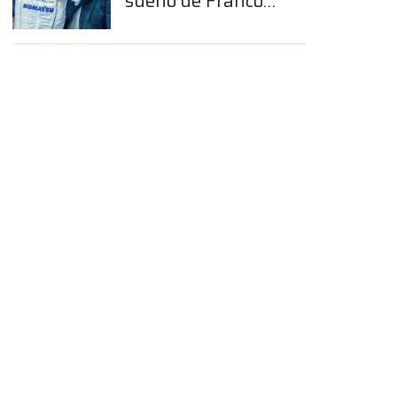
sueño de Franco
Colapinto en la
Fórmula 1