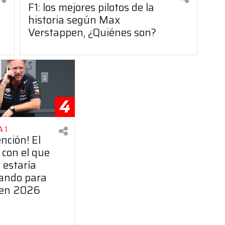
F1: los mejores pilotos de la
historia según Max
Verstappen, ¿Quiénes son?
4
 1
ención! El
 con el que
 estaría
ando para
 en 2026