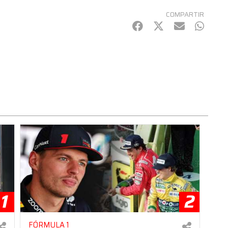
COMPARTIR
Facebook
Twitter
mail
Whats
1
2
FÓRMULA 1