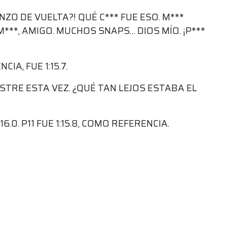
ENZO DE VUELTA?! QUÉ C*** FUE ESO. M***
***, AMIGO. MUCHOS SNAPS… DIOS MÍO. ¡P***
CIA, FUE 1:15.7.
ASTRE ESTA VEZ. ¿QUÉ TAN LEJOS ESTABA EL
6.0. P11 FUE 1:15.8, COMO REFERENCIA.