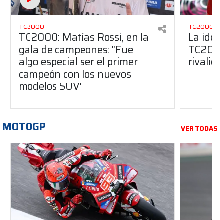
TC2000
TC2000
TC2000: Matías Rossi, en la
La ide
gala de campeones: "Fue
TC2000
algo especial ser el primer
rivalid
campeón con los nuevos
modelos SUV"
MOTOGP
VER TODAS