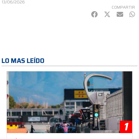
13/06/2026
COMPARTIR
Facebook
Twitter
mail
Wh
LO MAS LEÍDO
1