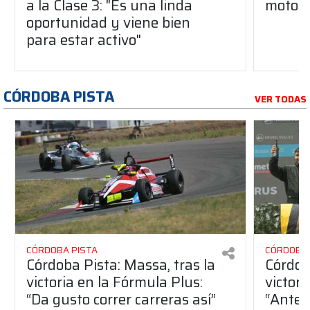
a la Clase 3: "Es una linda
motor
oportunidad y viene bien
para estar activo"
CÓRDOBA PISTA
VER TODAS
CÓRDOBA PISTA
CÓRDOBA 
Córdoba Pista: Massa, tras la
Córdob
victoria en la Fórmula Plus:
victor
“Da gusto correr carreras así”
“Antes