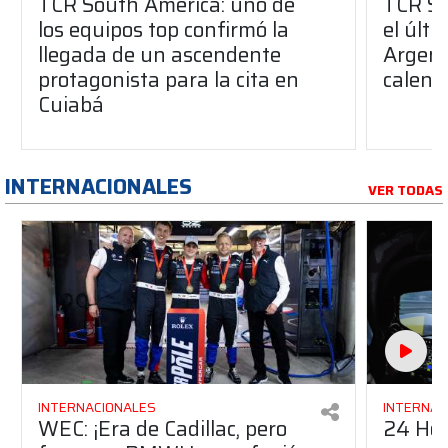
TCR South America: uno de
TCR So
los equipos top confirmó la
el últ
llegada de un ascendente
Argent
protagonista para la cita en
calend
Cuiabá
INTERNACIONALES
VER TODAS
INTERNACIONALES
INTERNAC
WEC: ¡Era de Cadillac, pero
24 Hor