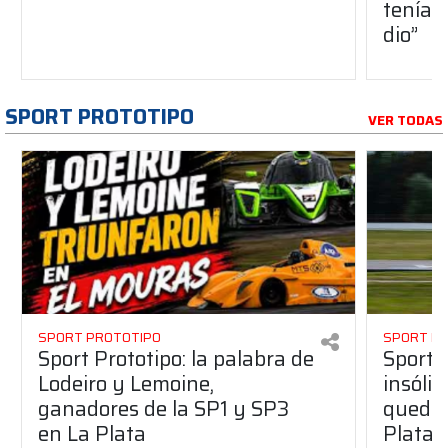
teníam
dio”
SPORT PROTOTIPO
VER TODAS
SPORT PROTOTIPO
SPORT P
Sport Prototipo: la palabra de
Sport 
Lodeiro y Lemoine,
insólit
ganadores de la SP1 y SP3
quedó 
en La Plata
Plata