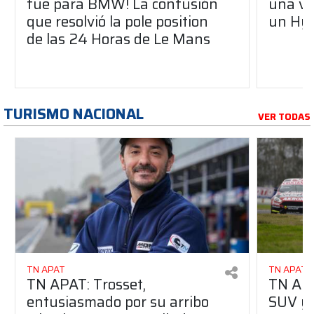
fue para BMW! La confusión
una vu
que resolvió la pole position
un Hy
de las 24 Horas de Le Mans
TURISMO NACIONAL
VER TODAS
TN APAT
TN APAT
TN APAT: Trosset,
TN APA
entusiasmado por su arribo
SUV y 