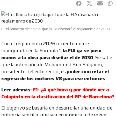
Facebook
Twitter
mail
Wh
F1: el llamativo eje bajo el que la FIA diseñará el reglamento de 2030
Con el reglamento 2026 recientemente
inaugurado en la Fórmula 1,
la FIA ya se puso
manos a la obra para diseñar el de 2030
. Se sabe
que la intención de Mohammed Ben Sulyaem,
presidente del ente rector, es
poder concretar el
regreso de los motores V8 para ese entonces
.
Leer además:
F1: ¿A qué hora y por dónde ver a
Colapinto en la clasificación del GP de Barcelona?
El objetivo se basaría en desarrollar una unidad de
potencia sencilla, que sea económica y de mejor