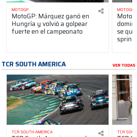
MOTOGP
MOTOGP
MotoGP: Márquez ganó en
MotoG
Hungría y volvió a golpear
dominó
fuerte en el campeonato
se que
sprint
TCR SOUTH AMERICA
VER TODAS
TCR SOUTH AMERICA
TCR SOUT