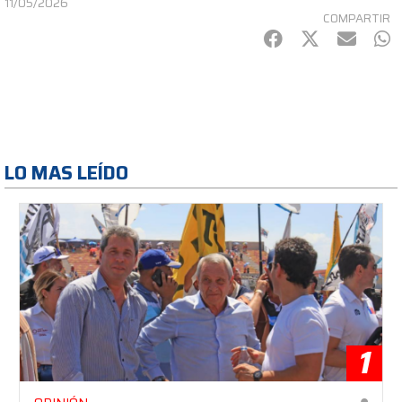
11/05/2026
COMPARTIR
Facebook
Twitter
mail
Wh
LO MAS LEÍDO
1