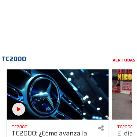
TC2000
VER TODAS
TC2000
TC2000
TC2000: ¿Cómo avanza la
El día