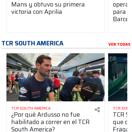
Mans y obtuvo su primera
operad
victoria con Aprilia
para e
Barcel
TCR SOUTH AMERICA
VER TODAS
TCR SOUTH AMERICA
TCR SOUT
¿Por qué Ardusso no fue
TCR So
habilitado a correr en el TCR
que dej
South America?
Fraga 