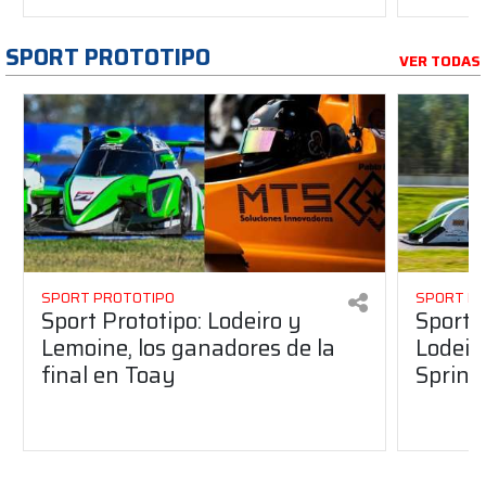
SPORT PROTOTIPO
VER TODAS
SPORT PROTOTIPO
SPORT P
Sport Prototipo: Lodeiro y
Sport 
Lemoine, los ganadores de la
Lodeir
final en Toay
Sprint