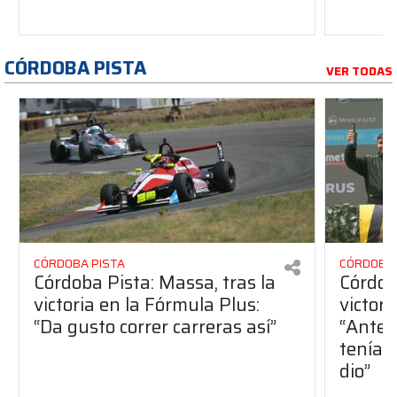
CÓRDOBA PISTA
VER TODAS
CÓRDOBA PISTA
CÓRDOBA 
Córdoba Pista: Massa, tras la
Córdob
victoria en la Fórmula Plus:
victor
“Da gusto correr carreras así”
“Antes
teníam
dio”