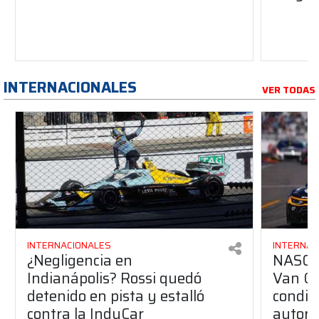
INTERNACIONALES
VER TODAS
INTERNACIONALES
INTERNAC
¿Negligencia en
NASCAR
Indianápolis? Rossi quedó
Van Gi
detenido en pista y estalló
condic
contra la IndyCar
autori