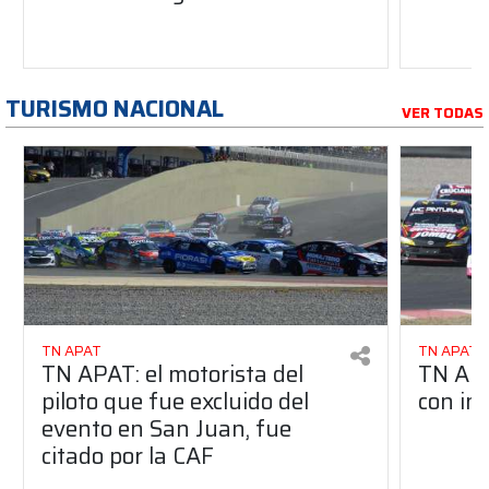
TURISMO NACIONAL
VER TODAS
TN APAT
TN APAT
TN APAT: el motorista del
TN APA
piloto que fue excluido del
con in
evento en San Juan, fue
citado por la CAF