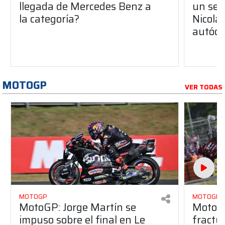
llegada de Mercedes Benz a
un sen
la categoría?
Nicolá
autódr
MOTOGP
VER TODAS
MOTOGP
MOTOGP
MotoGP: Jorge Martín se
MotoG
impuso sobre el final en Le
fractur