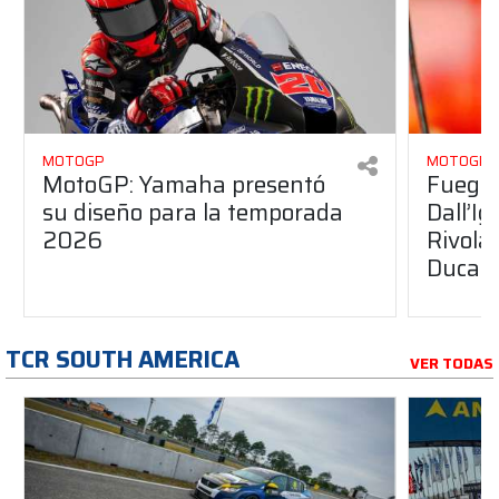
MOTOGP
MOTOGP
MotoGP: Yamaha presentó
Fuego 
su diseño para la temporada
Dall’I
2026
Rivola
Ducati
TCR SOUTH AMERICA
VER TODAS