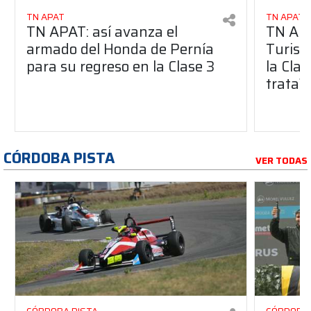
TN APAT
TN APAT
TN APAT: así avanza el
TN APA
armado del Honda de Pernía
Turism
para su regreso en la Clase 3
la Clas
trata?
CÓRDOBA PISTA
VER TODAS