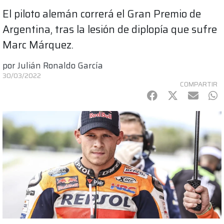
El piloto alemán correrá el Gran Premio de
Argentina, tras la lesión de diplopía que sufre
Marc Márquez.
por
Julián Ronaldo García
30/03/2022
COMPARTIR
Facebook
Twitter
mail
Wh