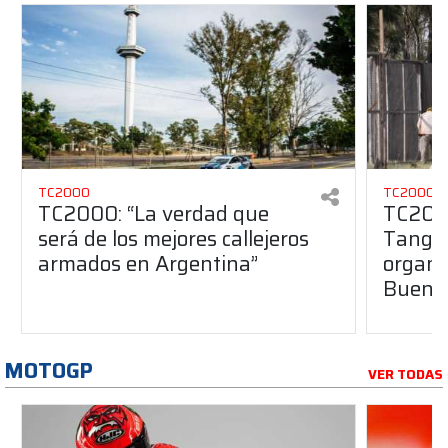
TC2000
TC2000
TC2000: “La verdad que
TC2000
será de los mejores callejeros
Tango 
armados en Argentina”
organiz
Buenos
MOTOGP
VER TODAS