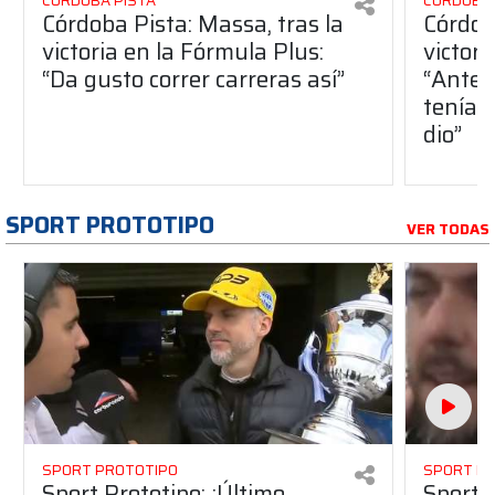
CÓRDOBA PISTA
CÓRDOBA 
Córdoba Pista: Massa, tras la
Córdob
victoria en la Fórmula Plus:
victor
“Da gusto correr carreras así”
“Antes
teníam
dio”
SPORT PROTOTIPO
VER TODAS
SPORT PROTOTIPO
SPORT P
Sport Prototipo: ¡Último
Sport P