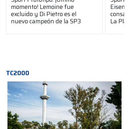
momento! Lemoine fue
Eisenc
excluido y Di Pietro es el
consag
nuevo campeón de la SP3
La Pla
TC2000