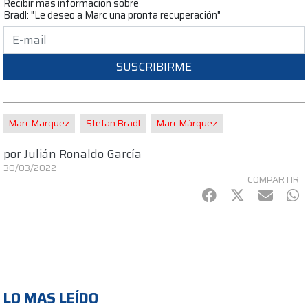
Recibir mas informacion sobre
Bradl: "Le deseo a Marc una pronta recuperación"
SUSCRIBIRME
Marc Marquez
Stefan Bradl
Marc Márquez
por
Julián Ronaldo García
30/03/2022
COMPARTIR
Facebook
Twitter
mail
Wh
LO MAS LEÍDO