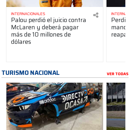
INTERNACIONALES
INTERNAC
Palou perdió el juicio contra
Perdió
McLaren y deberá pagar
manos 
más de 10 millones de
reapar
dólares
TURISMO NACIONAL
VER TODAS