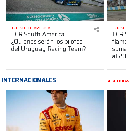
TCR SOUTH AMERICA
TCR SOUT
TCR South America:
TCR So
¿Quiénes serán los pilotos
flaman
del Uruguay Racing Team?
suma a
al 20
INTERNACIONALES
VER TODAS