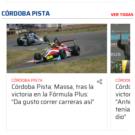
CÓRDOBA PISTA
VER TODAS
CÓRDOBA PISTA
CÓRDOBA 
Córdoba Pista: Massa, tras la
Córdob
victoria en la Fórmula Plus:
victor
“Da gusto correr carreras así”
“Antes
teníam
dio”