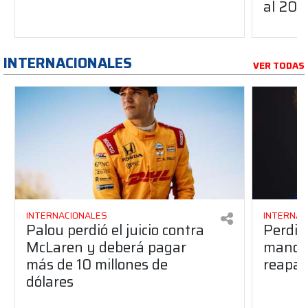
al 20
INTERNACIONALES
VER TODAS
INTERNACIONALES
INTERNAC
Palou perdió el juicio contra
Perdió
McLaren y deberá pagar
manos 
más de 10 millones de
reapar
dólares