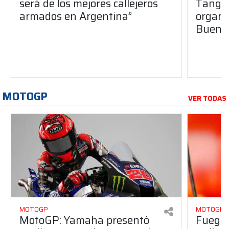
será de los mejores callejeros
Tango 
armados en Argentina”
organiz
Buenos
MOTOGP
VER TODAS
MOTOGP
MOTOGP
MotoGP: Yamaha presentó
Fuego 