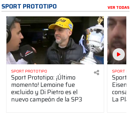
SPORT PROTOTIPO
VER TODAS
SPORT PROTOTIPO
SPORT P
Sport Prototipo: ¡Último
Sport P
momento! Lemoine fue
Eisenc
excluido y Di Pietro es el
consag
nuevo campeón de la SP3
La Pla