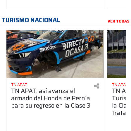
TURISMO NACIONAL
VER TODAS
TN APAT
TN APAT
TN APAT: así avanza el
TN APA
armado del Honda de Pernía
Turism
para su regreso en la Clase 3
la Clas
trata?