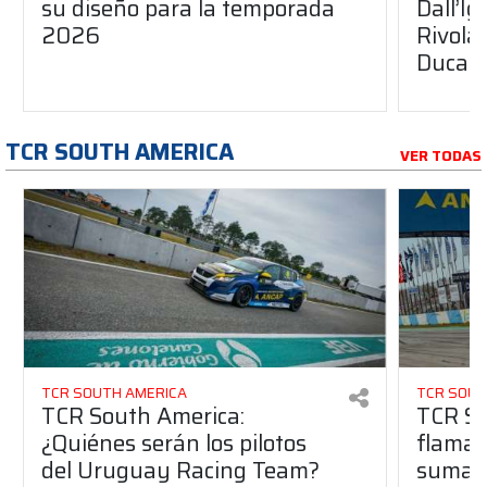
su diseño para la temporada
Dall’I
2026
Rivola
Ducati
TCR SOUTH AMERICA
VER TODAS
TCR SOUTH AMERICA
TCR SOUT
TCR South America:
TCR So
¿Quiénes serán los pilotos
flaman
del Uruguay Racing Team?
suma a