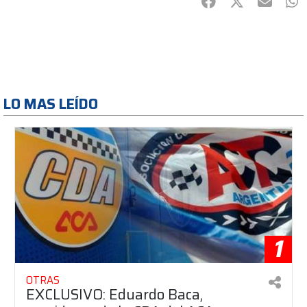
Facebook
Twitter
mail
Wh
LO MAS LEÍDO
1
OTRAS
EXCLUSIVO: Eduardo Baca,