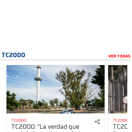
TC2000
VER TODAS
TC2000
TC2000
TC2000: “La verdad que
TC2000