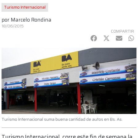
Turismo Internacional
por
Marcelo Rondina
18/06/2015
COMPARTIR
Facebook
Twitter
mail
Wh
Turismo Internacional suma buena cantidad de autos en Bs. As.
Turismo Internacional corre este fin de semana la