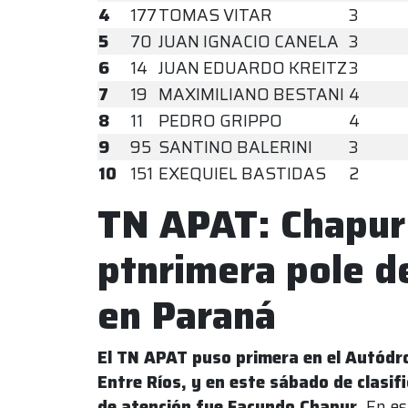
4
177
TOMAS VITAR
3
5
70
JUAN IGNACIO CANELA
3
6
14
JUAN EDUARDO KREITZ
3
7
19
MAXIMILIANO BESTANI
4
8
11
PEDRO GRIPPO
4
9
95
SANTINO BALERINI
3
10
151
EXEQUIEL BASTIDAS
2
TN APAT: Chapur 
ptnrimera pole de
en Paraná
El TN APAT puso primera en el Autódro
Entre Ríos, y en este sábado de clasifi
de atención fue Facundo Chapur.
En es