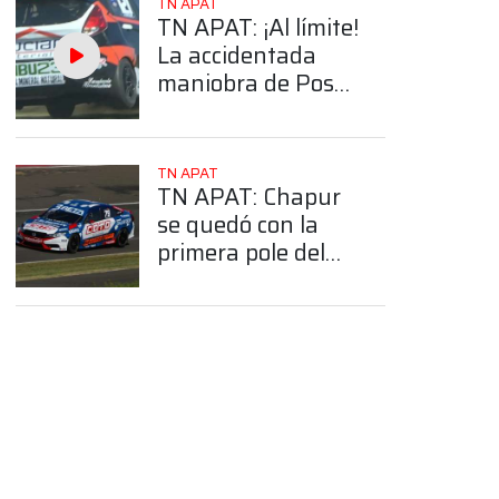
TN APAT
TN APAT: ¡Al límite!
La accidentada
maniobra de Posco
que lo obligó a
abandonar la
clasificación de la
TN APAT
Clase 2
TN APAT: Chapur
se quedó con la
primera pole del
año para la Clase 3
en Paraná