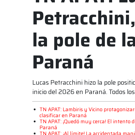
Petracchini
la pole de l
Paraná
Lucas Petracchini hizo la pole posit
inicio del 2026 en Paraná. Todos los 
TN APAT: Lambiris y Vicino protagoniza
clasificar en Paraná
TN APAT: ¡Quedó muy cerca! El intento 
Paraná
TN APAT: ¡Al límite! La accidentada man