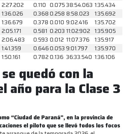
2:27.202
0.110
0.075
38:54.063
1:35.434
1:36.026
0.368
0.258
8:58.023
1:35.692
1:36.679
0.378
0.010
9:02.416
1:35.702
2:05.171
0.581
0.203
11:02.902
1:35.905
2:06.483
0.593
0.012
11:07.376
1:35.917
1:41.359
0.646
0.053
9:01.797
1:35.970
1:50.161
0.782
0.136
36:33.540
1:36.106
se quedó con la
l año para la Clase 3
mo “Ciudad de Paraná”, en la provincia de
caciones el piloto que se llevó todos los focos
te arranque de la temporada 2026, el