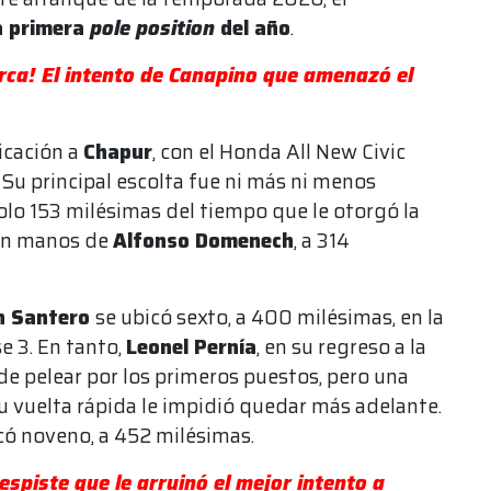
a primera
pole position
del año
.
ca! El intento de Canapino que amenazó el
ficación a
Chapur
, con el Honda All New Civic
. Su principal escolta fue ni más ni menos
olo 153 milésimas del tiempo que le otorgó la
 en manos de
Alfonso Domenech
, a 314
án Santero
se ubicó sexto, a 400 milésimas, en la
se 3. En tanto,
Leonel Pernía
, en su regreso a la
 de pelear por los primeros puestos, pero una
u vuelta rápida le impidió quedar más adelante.
icó noveno, a 452 milésimas.
espiste que le arruinó el mejor intento a