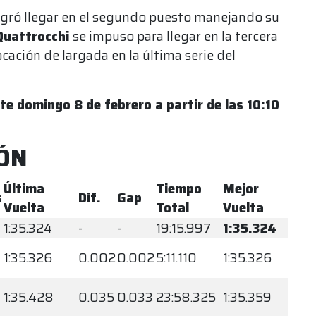
, logró llegar en el segundo puesto manejando su
Quattrocchi
se impuso para llegar en la tercera
ocación de largada en la última serie del
te domingo 8 de febrero a partir de las 10:10
IÓN
Última
Tiempo
Mejor
s
Dif.
Gap
Vuelta
Total
Vuelta
1:35.324
-
-
19:15.997
1:35.324
1:35.326
0.002
0.002
5:11.110
1:35.326
1:35.428
0.035
0.033
23:58.325
1:35.359