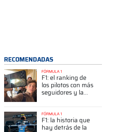
App
RECOMENDADAS
FÓRMULA 1
F1: el ranking de
los pilotos con más
seguidores y la
sorprendente
posición de
Colapinto
FÓRMULA 1
F1: la historia que
hay detrás de la