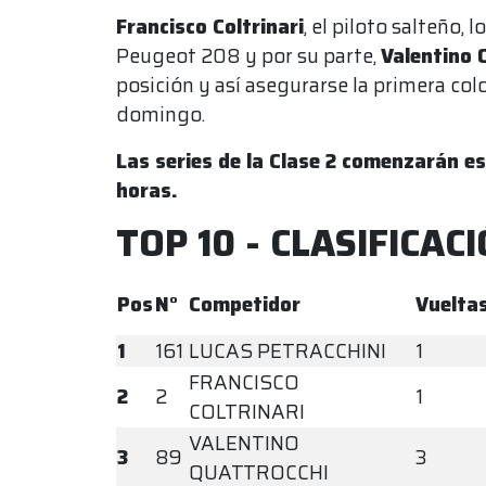
Francisco Coltrinari
, el piloto salteño
Peugeot 208 y por su parte,
Valentino 
posición y así asegurarse la primera col
domingo.
Las series de la Clase 2 comenzarán es
horas.
TOP 10 - CLASIFICAC
Pos
N°
Competidor
Vuelta
1
161
LUCAS PETRACCHINI
1
FRANCISCO
2
2
1
COLTRINARI
VALENTINO
3
89
3
QUATTROCCHI