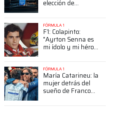
elección de
Colapinto del
número 43
FÓRMULA 1
F1: Colapinto:
"Ayrton Senna es
mi ídolo y mi héroe
más grande"
FÓRMULA 1
María Catarineu: la
mujer detrás del
sueño de Franco
Colapinto en la
Fórmula 1