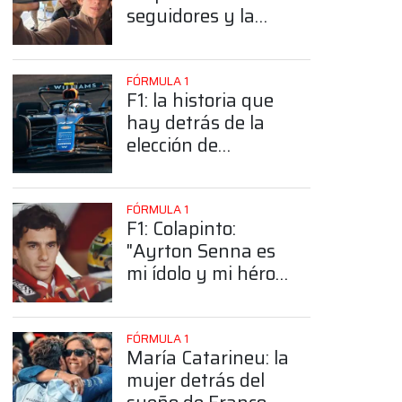
seguidores y la
sorprendente
posición de
Colapinto
FÓRMULA 1
F1: la historia que
hay detrás de la
elección de
Colapinto del
número 43
FÓRMULA 1
F1: Colapinto:
"Ayrton Senna es
mi ídolo y mi héroe
más grande"
FÓRMULA 1
María Catarineu: la
mujer detrás del