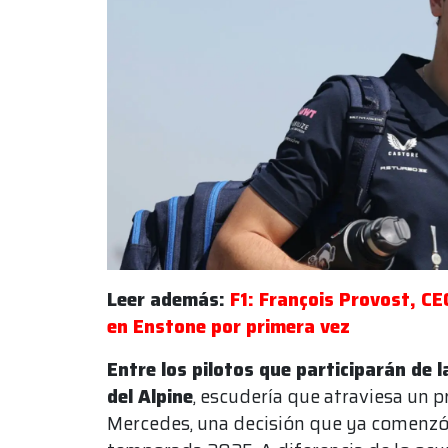
Leer además:
F1: François Provost, CEO
en Enstone por primera vez
Entre los pilotos que participarán de
del Alpine
, escudería que atraviesa un 
Mercedes, una decisión que ya comenzó 