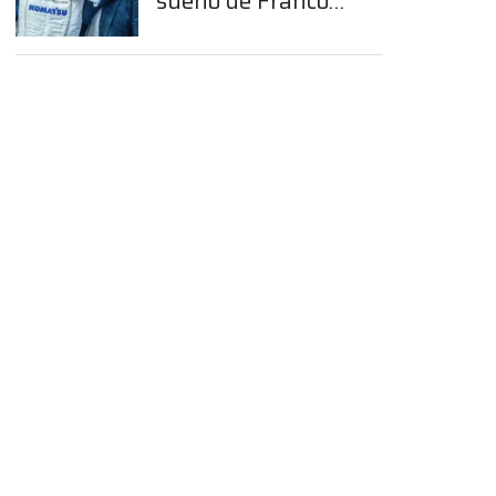
sueño de Franco
Colapinto en la
Fórmula 1