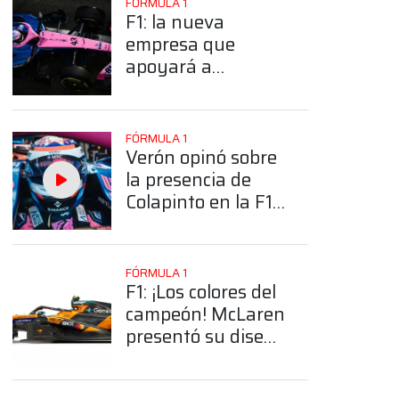
FÓRMULA 1
F1: la nueva
empresa que
apoyará a
Colapinto y Alpine
en la temporada
2026 ¿De cuál se
FÓRMULA 1
trata?
Verón opinó sobre
la presencia de
Colapinto en la F1:
"Le hace bien al
deporte argentino"
FÓRMULA 1
F1: ¡Los colores del
campeón! McLaren
presentó su diseño
para la temporada
2026