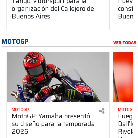
Tango Motorsport para la
nuevos
organización del Callejero de
constru
Buenos Aires
Buenos
MOTOGP
VER TODAS
MOTOGP
MOTOGP
MotoGP: Yamaha presentó
Fuego 
su diseño para la temporada
Dall’I
2026
Rivola