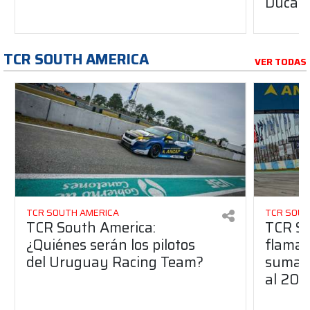
Ducati
TCR SOUTH AMERICA
VER TODAS
TCR SOUTH AMERICA
TCR SOUT
TCR South America:
TCR So
¿Quiénes serán los pilotos
flaman
del Uruguay Racing Team?
suma a
al 20