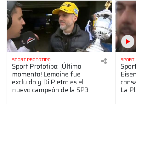
SPORT PROTOTIPO
SPORT P
Sport Prototipo: ¡Último
Sport P
momento! Lemoine fue
Eisenc
excluido y Di Pietro es el
consag
nuevo campeón de la SP3
La Pla