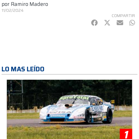
por
Ramiro Madero
11/02/2024
COMPARTIR
Facebook
Twitter
mail
Wh
LO MAS LEÍDO
1