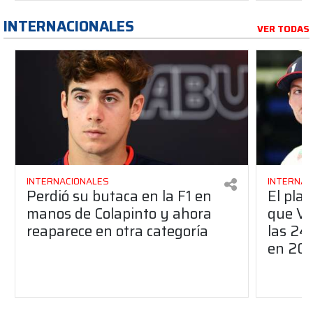
INTERNACIONALES
VER TODAS
INTERNACIONALES
INTERNAC
Perdió su butaca en la F1 en
El pla
manos de Colapinto y ahora
que Ve
reaparece en otra categoría
las 24
en 20