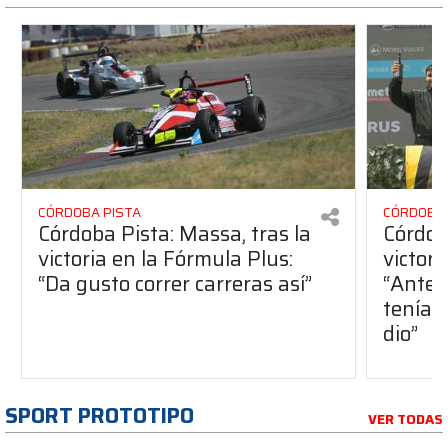
CÓRDOBA PISTA
CÓRDOBA 
Córdoba Pista: Massa, tras la
Córdob
victoria en la Fórmula Plus:
victor
“Da gusto correr carreras así”
“Antes
teníam
dio”
SPORT PROTOTIPO
VER TODAS