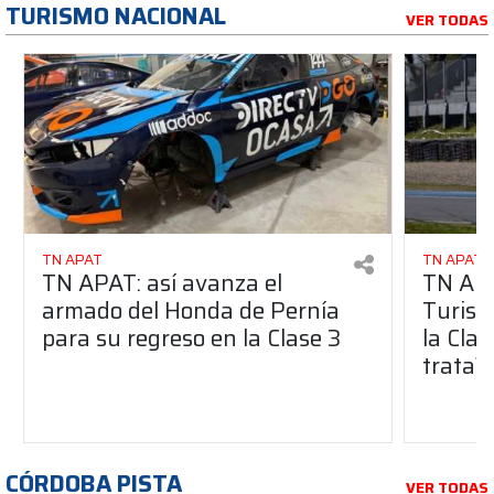
TURISMO NACIONAL
VER TODAS
TN APAT
TN APAT
TN APAT: así avanza el
TN APA
armado del Honda de Pernía
Turism
para su regreso en la Clase 3
la Clas
trata?
CÓRDOBA PISTA
VER TODAS