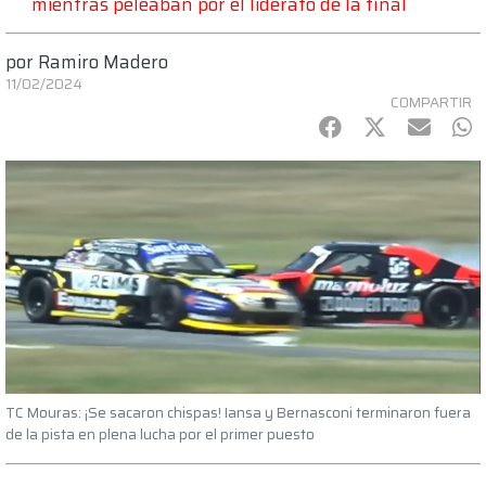
mientras peleaban por el liderato de la final
por
Ramiro Madero
11/02/2024
COMPARTIR
Facebook
Twitter
mail
Wh
TC Mouras: ¡Se sacaron chispas! Iansa y Bernasconi terminaron fuera
de la pista en plena lucha por el primer puesto