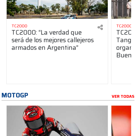
TC2000
TC2000
TC2000: “La verdad que
TC2000
será de los mejores callejeros
Tango 
armados en Argentina”
organiz
Buenos
MOTOGP
VER TODAS