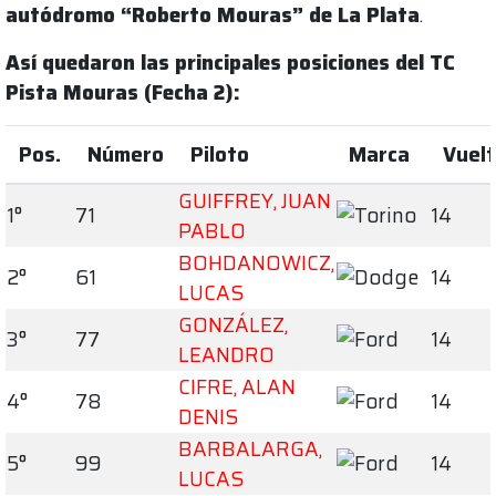
autódromo “Roberto Mouras” de La Plata
.
Así quedaron las principales posiciones del TC
Pista Mouras (Fecha 2):
Pos.
Número
Piloto
Marca
Vuel
GUIFFREY, JUAN
1°
71
14
PABLO
BOHDANOWICZ,
2°
61
14
LUCAS
GONZÁLEZ,
3°
77
14
LEANDRO
CIFRE, ALAN
4°
78
14
DENIS
BARBALARGA,
5°
99
14
LUCAS