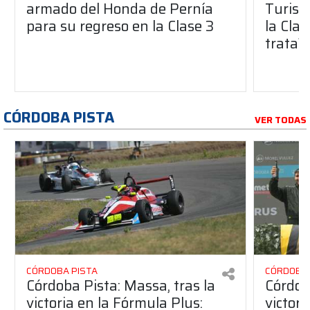
armado del Honda de Pernía
Turism
para su regreso en la Clase 3
la Clas
trata?
CÓRDOBA PISTA
VER TODAS
CÓRDOBA PISTA
CÓRDOBA 
Córdoba Pista: Massa, tras la
Córdob
victoria en la Fórmula Plus:
victor