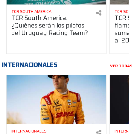
TCR SOUTH AMERICA
TCR SOUT
TCR South America:
TCR So
¿Quiénes serán los pilotos
flaman
del Uruguay Racing Team?
suma a
al 20
INTERNACIONALES
VER TODAS
INTERNACIONALES
INTERNAC