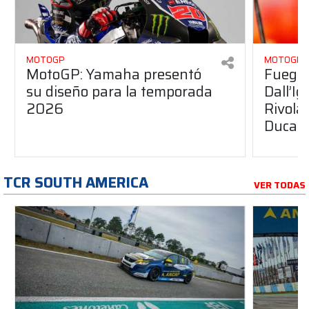
MOTOGP
MOTOGP
MotoGP: Yamaha presentó
Fuego 
su diseño para la temporada
Dall’I
2026
Rivola
Ducati
TCR SOUTH AMERICA
VER TODAS