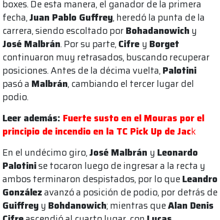
boxes. De esta manera, el ganador de la primera
fecha,
Juan Pablo Guffrey
, heredó la punta de la
carrera, siendo escoltado por
Bohadanowich
y
José Malbrán
. Por su parte,
Cifre
y
Borget
continuaron muy retrasados, buscando recuperar
posiciones. Antes de la décima vuelta,
Palotini
pasó a
Malbrán
, cambiando el tercer lugar del
podio.
Leer además:
Fuerte susto en el Mouras por el
principio de incendio en la TC Pick Up de Jac
k
En el undécimo giro,
José Malbrán
y
Leonardo
Palotini
se tocaron luego de ingresar a la recta y
ambos terminaron despistados, por lo que
Leandro
González
avanzó a posición de podio, por detrás de
Guiffrey
y
Bohdanowich
; mientras que
Alan Denis
Cifre
ascendió al cuarto lugar, con
Lucas