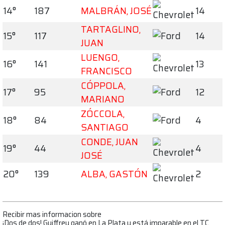
14°
187
MALBRÁN, JOSÉ
14
TARTAGLINO,
15°
117
14
JUAN
LUENGO,
16°
141
13
FRANCISCO
CÓPPOLA,
17°
95
12
MARIANO
ZÓCCOLA,
18°
84
4
SANTIAGO
CONDE, JUAN
19°
44
4
JOSÉ
20°
139
ALBA, GASTÓN
2
Recibir mas informacion sobre
¡Dos de dos! Guiffrey ganó en La Plata y está imparable en el TC