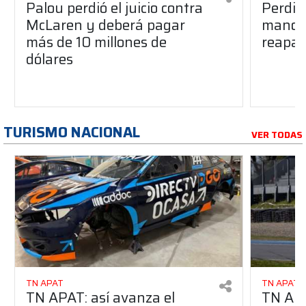
Palou perdió el juicio contra
Perdió
McLaren y deberá pagar
manos 
más de 10 millones de
reapar
dólares
TURISMO NACIONAL
VER TODAS
TN APAT
TN APAT
TN APAT: así avanza el
TN APA