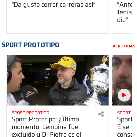
“Da gusto correr carreras así”
“Antes
teníam
dio”
SPORT PROTOTIPO
VER TODAS
SPORT PROTOTIPO
SPORT P
Sport Prototipo: ¡Último
Sport P
momento! Lemoine fue
Eisenc
excluido y Di Pietro es el
consag