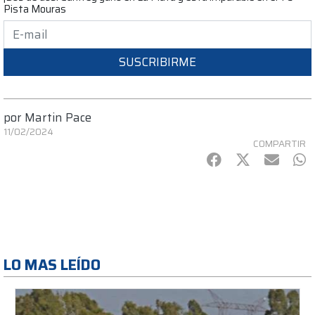
Pista Mouras
SUSCRIBIRME
por
Martin Pace
11/02/2024
COMPARTIR
Facebook
Twitter
mail
Wh
LO MAS LEÍDO