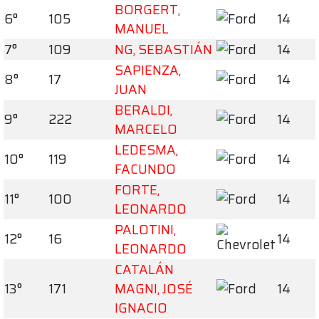
BORGERT,
6°
105
14
MANUEL
7°
109
NG, SEBASTIÁN
14
SAPIENZA,
8°
17
14
JUAN
BERALDI,
9°
222
14
MARCELO
LEDESMA,
10°
119
14
FACUNDO
FORTE,
11°
100
14
LEONARDO
PALOTINI,
12°
16
14
LEONARDO
CATALÁN
13°
171
MAGNI, JOSÉ
14
IGNACIO