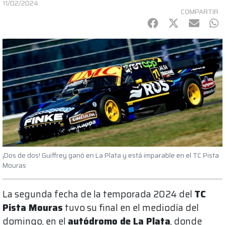
11/02/2024
COMPARTIR
Facebook
Twitter
mail
Wh
¡Dos de dos! Guiffrey ganó en La Plata y está imparable en el TC Pista
Mouras
La segunda fecha de la temporada 2024 del
TC
Pista Mouras
tuvo su final en el mediodía del
domingo, en el
autódromo de La Plata
, donde