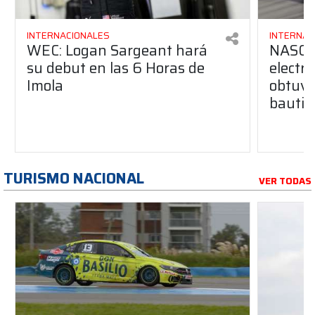
INTERNACIONALES
INTERNAC
WEC: Logan Sargeant hará
NASCAR
su debut en las 6 Horas de
electr
Imola
obtuvo
bautis
TURISMO NACIONAL
VER TODAS