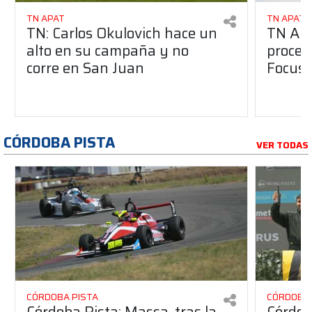
TN APAT
TN APAT
TN: Carlos Okulovich hace un
TN APA
alto en su campaña y no
proces
corre en San Juan
Focus 
CÓRDOBA PISTA
VER TODAS
CÓRDOBA PISTA
CÓRDOBA 
Córdoba Pista: Massa, tras la
Córdob