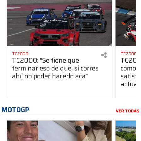
TC2000
TC2000
TC2000: “Se tiene que
TC2000
terminar eso de que, si corres
como u
ahí, no poder hacerlo acá”
satisfa
actual
MOTOGP
VER TODAS