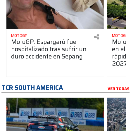
MOTOGP
MOTOGP
MotoGP: Espargaró fue
MotoGP
hospitalizado tras sufrir un
en el G
duro accidente en Sepang
rápido
2027
TCR SOUTH AMERICA
VER TODAS