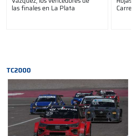
Vázquez, los vencedores de
Rojas,
las finales en La Plata
Carrer
TC2000