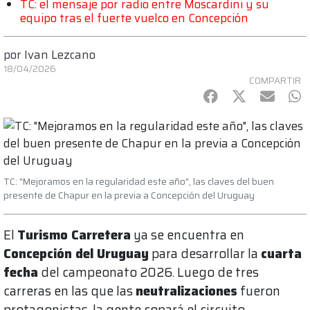
TC: el mensaje por radio entre Moscardini y su
equipo tras el fuerte vuelco en Concepción
por
Ivan Lezcano
18/04/2026
COMPARTIR
Facebook
Twitter
mail
Wh
TC: "Mejoramos en la regularidad este año", las claves del buen
presente de Chapur en la previa a Concepción del Uruguay
El
Turismo Carretera
ya se encuentra en
Concepción del Uruguay
para desarrollar la
cuarta
fecha
del campeonato 2026. Luego de tres
carreras en las que las
neutralizaciones
fueron
protagonistas, la gente copará el circuito