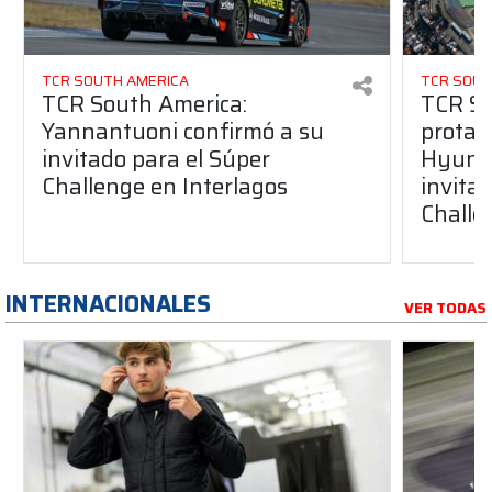
TCR SOUTH AMERICA
TCR SOUT
TCR South America:
TCR So
Yannantuoni confirmó a su
protag
invitado para el Súper
Hyunda
Challenge en Interlagos
invita
Challe
INTERNACIONALES
VER TODAS