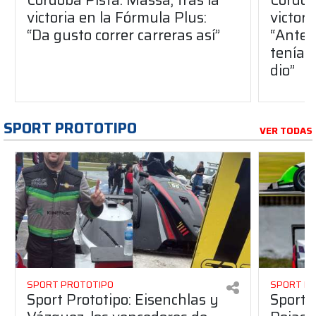
victoria en la Fórmula Plus:
victor
“Da gusto correr carreras así”
“Antes
teníam
dio”
SPORT PROTOTIPO
VER TODAS
SPORT PROTOTIPO
SPORT P
Sport Prototipo: Eisenchlas y
Sport 