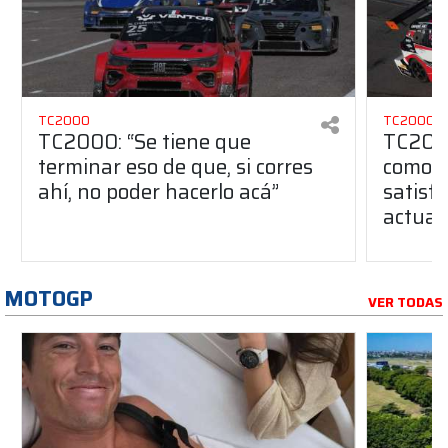
TC2000
TC2000
TC2000: “Se tiene que
TC2000
terminar eso de que, si corres
como u
ahí, no poder hacerlo acá”
satisfa
actual
MOTOGP
VER TODAS