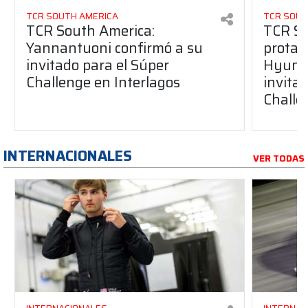
TCR SOUTH AMERICA
TCR SOUT
TCR South America:
TCR So
Yannantuoni confirmó a su
protag
invitado para el Súper
Hyunda
Challenge en Interlagos
invita
Challe
INTERNACIONALES
VER TODAS