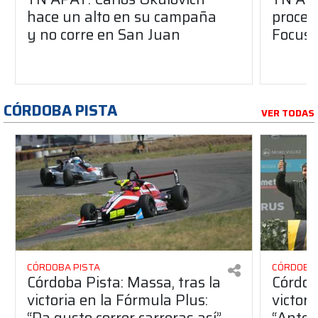
hace un alto en su campaña
proces
y no corre en San Juan
Focus 
CÓRDOBA PISTA
VER TODAS
CÓRDOBA PISTA
CÓRDOBA 
Córdoba Pista: Massa, tras la
Córdob
victoria en la Fórmula Plus:
victor
“Da gusto correr carreras así”
“Antes