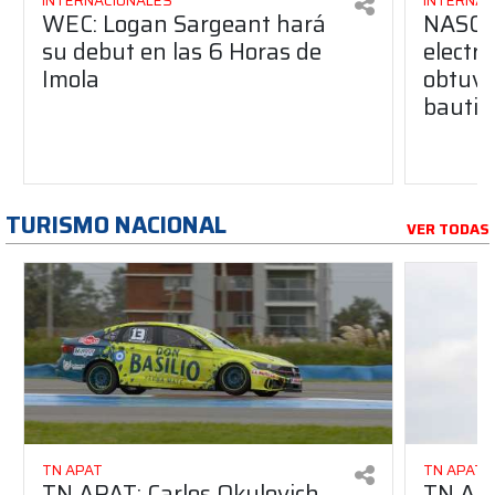
INTERNACIONALES
INTERNAC
WEC: Logan Sargeant hará
NASCAR
su debut en las 6 Horas de
electr
Imola
obtuvo
bautis
TURISMO NACIONAL
VER TODAS
TN APAT
TN APAT
TN APAT: Carlos Okulovich
TN APA