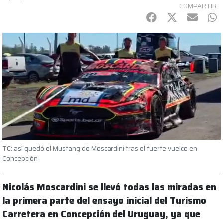
COMPARTIR
Facebook
Twitter
mail
Wh
TC: así quedó el Mustang de Moscardini tras el fuerte vuelco en
Concepción
Nicolás Moscardini se llevó todas las miradas en
la primera parte del ensayo inicial del Turismo
Carretera en Concepción del Uruguay, ya que