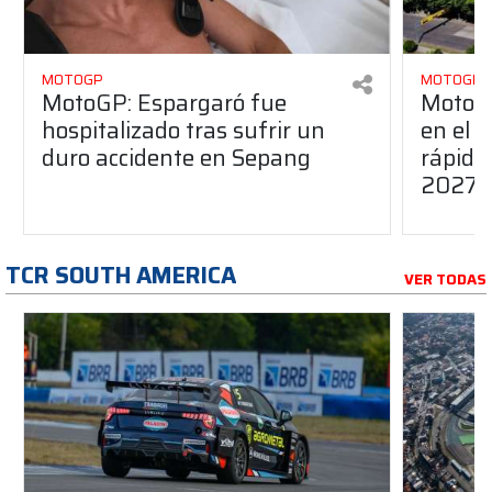
MOTOGP
MOTOGP
MotoGP: Espargaró fue
MotoGP
hospitalizado tras sufrir un
en el G
duro accidente en Sepang
rápido
2027
TCR SOUTH AMERICA
VER TODAS