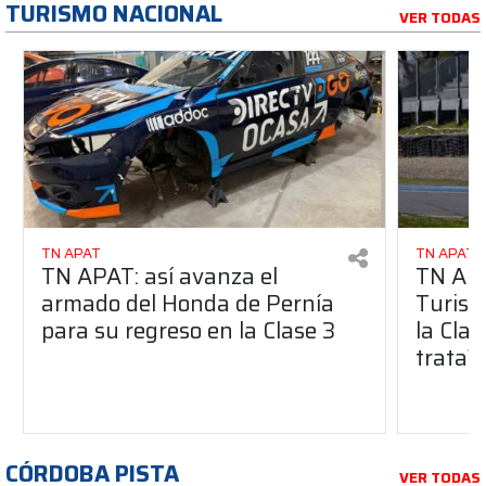
TURISMO NACIONAL
VER TODAS
TN APAT
TN APAT
TN APAT: así avanza el
TN APA
armado del Honda de Pernía
Turism
para su regreso en la Clase 3
la Clas
trata?
CÓRDOBA PISTA
VER TODAS