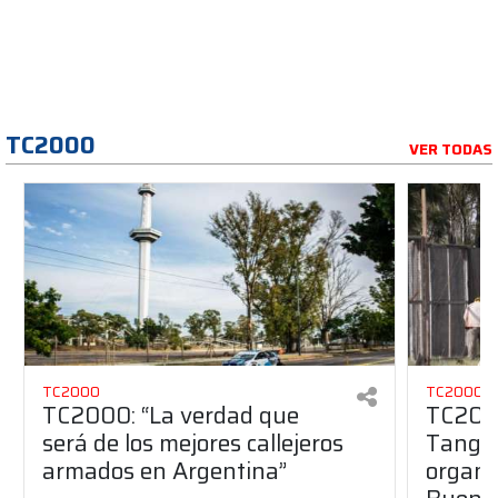
TC2000
VER TODAS
TC2000
TC2000
TC2000: “La verdad que
TC2000
será de los mejores callejeros
Tango 
armados en Argentina”
organiz