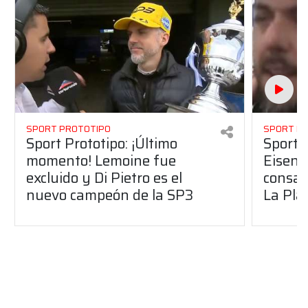
SPORT PROTOTIPO
SPORT P
Sport Prototipo: ¡Último
Sport P
momento! Lemoine fue
Eisenc
excluido y Di Pietro es el
consag
nuevo campeón de la SP3
La Pla