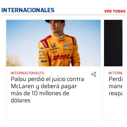
INTERNACIONALES
VER TODAS
INTERNACIONALES
INTERNAC
Palou perdió el juicio contra
Perdió
McLaren y deberá pagar
manos 
más de 10 millones de
reapar
dólares