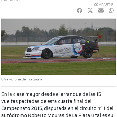
01/06/2015
COMPARTIR
Facebook
Twitter
mail
Wh
Otra victoria de Tracogna
En la clase mayor desde el arranque de las 15
vueltas pactadas de esta cuarta final del
Campeonato 2015, disputada en el circuito nº 1 del
autódromo Roberto Mouras de La Plata y tal es su