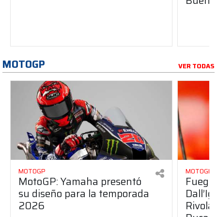
Buenos
MOTOGP
VER TODAS
MOTOGP
MOTOGP
MotoGP: Yamaha presentó
Fuego 
su diseño para la temporada
Dall’I
2026
Rivola