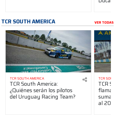
Ducati
TCR SOUTH AMERICA
VER TODAS
TCR SOUTH AMERICA
TCR SOUT
TCR South America:
TCR So
¿Quiénes serán los pilotos
flaman
del Uruguay Racing Team?
suma a
al 20