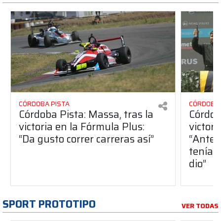
CÓRDOBA PISTA
CÓRDOBA 
Córdoba Pista: Massa, tras la
Córdob
victoria en la Fórmula Plus:
victor
“Da gusto correr carreras así”
“Antes
teníam
dio”
SPORT PROTOTIPO
VER TODAS