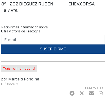
8º 202 DIEGUEZ RUBEN CHEV.CORSA
a 7 vts.
Recibir mas informacion sobre
Otra victoria de Tracogna
SUSCRIBIRME
Turismo Internacional
por
Marcelo Rondina
01/06/2015
COMPARTIR
Facebook
Twitter
mail
Wh