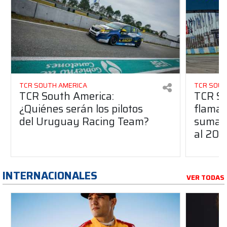
TCR SOUTH AMERICA
TCR SOUT
TCR South America:
TCR So
¿Quiénes serán los pilotos
flaman
del Uruguay Racing Team?
suma a
al 20
INTERNACIONALES
VER TODAS