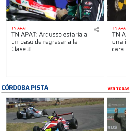
TN APAT
TN APAT
TN APAT: Ardusso estaría a
TN APA
un paso de regresar a la
una im
Clase 3
cara al
CÓRDOBA PISTA
VER TODAS