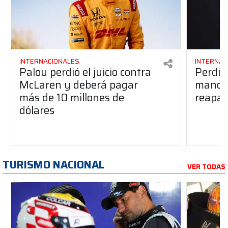
INTERNACIONALES
INTERNAC
Palou perdió el juicio contra
Perdió
McLaren y deberá pagar
manos 
más de 10 millones de
reapar
dólares
TURISMO NACIONAL
VER TODAS