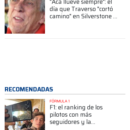
"Acá llueve siempre": el
día que Traverso "cortó
camino" en Silverstone y
terminó octavo sin darse
cuenta
RECOMENDADAS
FÓRMULA 1
F1: el ranking de los
pilotos con más
seguidores y la
sorprendente posición de