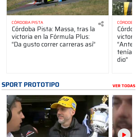
CÓRDOBA PISTA
CÓRDOBA 
Córdoba Pista: Massa, tras la
Córdob
victoria en la Fórmula Plus:
victor
“Da gusto correr carreras así”
“Antes
teníam
dio”
SPORT PROTOTIPO
VER TODAS