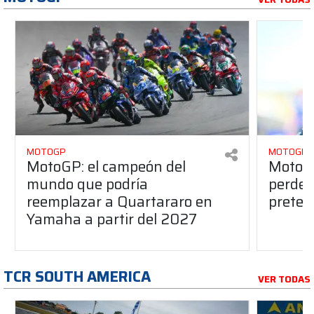
MOTOGP
MOTOGP
MotoGP: el campeón del
MotoGP
mundo que podría
perderá
reemplazar a Quartararo en
pretem
Yamaha a partir del 2027
TCR SOUTH AMERICA
VER TODAS