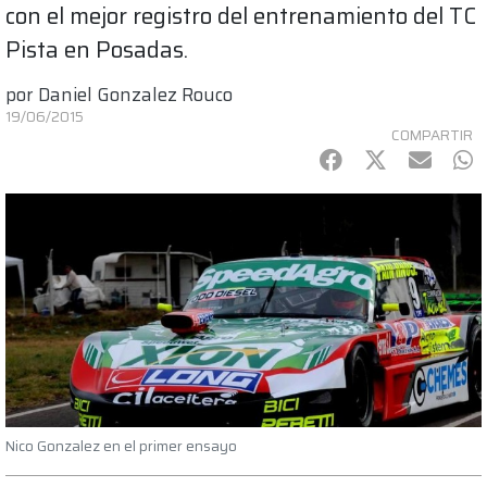
con el mejor registro del entrenamiento del TC
Pista en Posadas.
por
Daniel Gonzalez Rouco
19/06/2015
COMPARTIR
Facebook
Twitter
mail
Wh
Nico Gonzalez en el primer ensayo