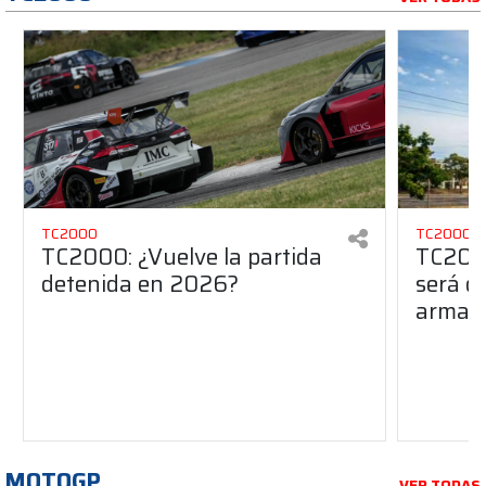
TC2000
TC2000
TC2000: ¿Vuelve la partida
TC2000
detenida en 2026?
será de
armado
MOTOGP
VER TODAS