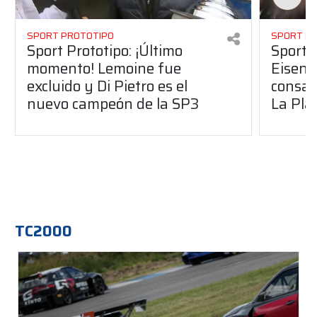
SPORT PROTOTIPO
SPORT P
Sport Prototipo: ¡Último
Sport P
momento! Lemoine fue
Eisenc
excluido y Di Pietro es el
consag
nuevo campeón de la SP3
La Pla
TC2000