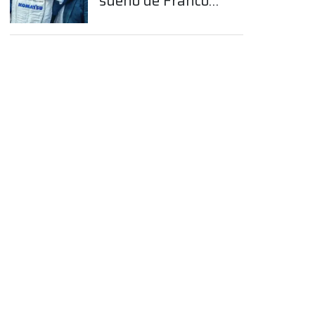
sueño de Franco
Colapinto en la
Fórmula 1