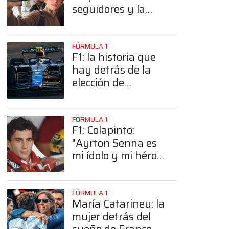
seguidores y la
sorprendente
posición de
Colapinto
FÓRMULA 1
F1: la historia que
hay detrás de la
elección de
Colapinto del
número 43
FÓRMULA 1
F1: Colapinto:
"Ayrton Senna es
mi ídolo y mi héroe
más grande"
FÓRMULA 1
María Catarineu: la
mujer detrás del