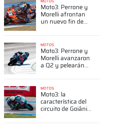
MOTOS
Moto3: Perrone y
Morelli afrontan
un nuevo fin de
semana de
actividad en el
circuito de Jerez
MOTOS
Moto3: Perrone y
Morelli avanzaron
a Q2 y pelearán
por la pole el
sábado en Goiania
MOTOS
Moto3: la
característica del
circuito de Goiânia
que podría
favorecer a Morelli