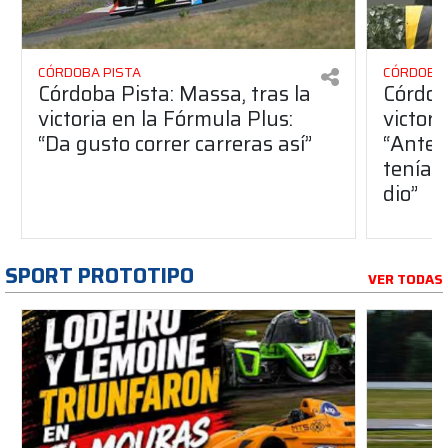
CÓRDOBA PISTA
CÓRDOBA 
Córdoba Pista: Massa, tras la
Córdob
victoria en la Fórmula Plus:
victor
“Da gusto correr carreras así”
“Antes
teníam
dio”
SPORT PROTOTIPO
VER TODAS