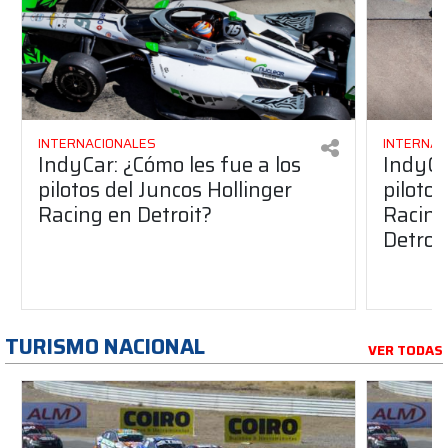
INTERNACIONALES
INTERNAC
IndyCar: ¿Cómo les fue a los
IndyCa
pilotos del Juncos Hollinger
pilotos
Racing en Detroit?
Racing 
Detroi
TURISMO NACIONAL
VER TODAS