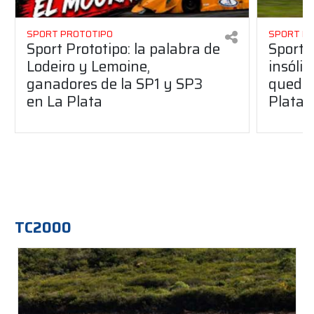
SPORT PROTOTIPO
SPORT P
Sport Prototipo: la palabra de
Sport 
Lodeiro y Lemoine,
insólit
ganadores de la SP1 y SP3
quedó 
en La Plata
Plata
TC2000