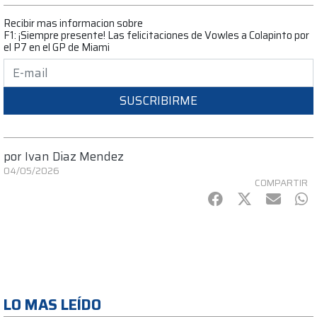
Recibir mas informacion sobre
F1: ¡Siempre presente! Las felicitaciones de Vowles a Colapinto por
el P7 en el GP de Miami
SUSCRIBIRME
por
Ivan Diaz Mendez
04/05/2026
COMPARTIR
Facebook
Twitter
mail
Wh
LO MAS LEÍDO