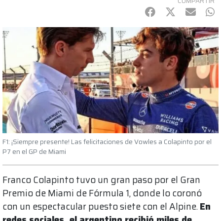
COMPARTIR
Facebook
Twitter
mail
Wh
F1: ¡Siempre presente! Las felicitaciones de Vowles a Colapinto por el
P7 en el GP de Miami
Franco Colapinto tuvo un gran paso por el Gran
Premio de Miami de Fórmula 1, donde lo coronó
con un espectacular puesto siete con el Alpine.
En
redes sociales, el argentino recibió miles de