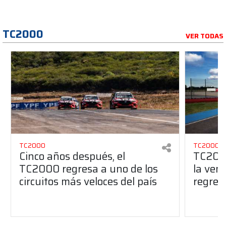
TC2000
VER TODAS
TC2000
TC2000
Cinco años después, el
TC2000
TC2000 regresa a uno de los
la ven
circuitos más veloces del país
regres