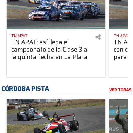
TN APAT
TN APAT
TN APAT: así llega el
TN APA
campeonato de la Clase 3 a
con ca
la quinta fecha en La Plata
para l
CÓRDOBA PISTA
VER TODAS