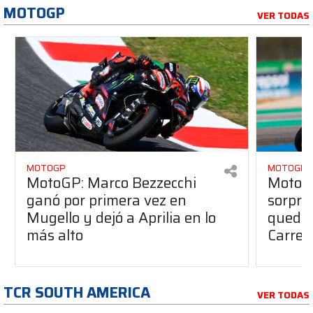
MOTOGP
VER TODAS
MOTOGP
MOTOGP
MotoGP: Marco Bezzecchi
MotoG
ganó por primera vez en
sorpre
Mugello y dejó a Aprilia en lo
quedó 
más alto
Carrer
TCR SOUTH AMERICA
VER TODAS