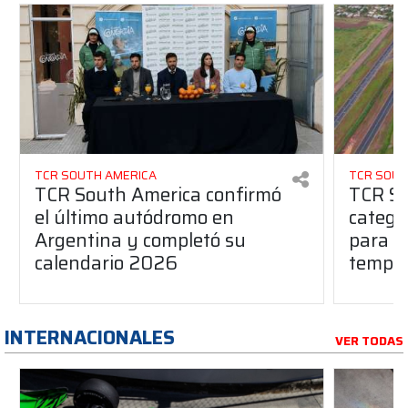
TCR SOUTH AMERICA
TCR SOUT
TCR South America confirmó
TCR So
el último autódromo en
catego
Argentina y completó su
para l
calendario 2026
tempo
INTERNACIONALES
VER TODAS